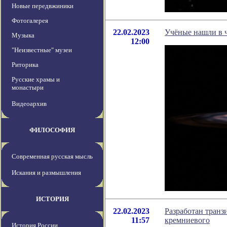
Новые передвжиники
Фотогалерея
22.02.2023
Учёные нашли в 
Музыка
12:00
"Неизвестные" музеи
Риторика
Русские храмы и
монастыри
Видеоархив
ФИЛОСОФИЯ
Современная русская мысль
Искания и размышления
ИСТОРИЯ
22.02.2023
Разработан транз
11:57
кремниевого
История России