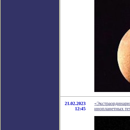
21.02.2023
«Экстраординарны
12:45
инопланетных те