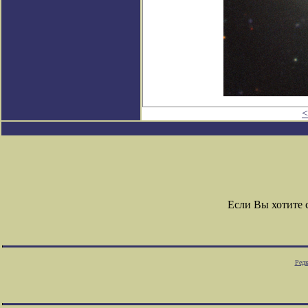
<
Если Вы хотите
Редк