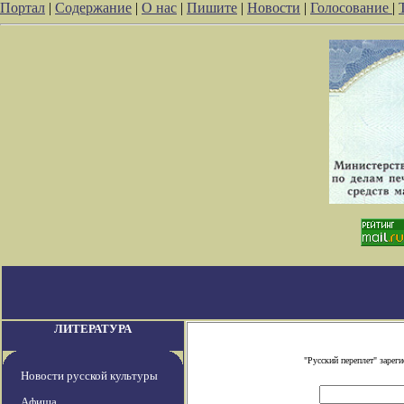
Портал
|
Содержание
|
О нас
|
Пишите
|
Новости
|
Голосование
|
ЛИТЕРАТУРА
"Русский переплет" заре
Новости русской культуры
Афиша