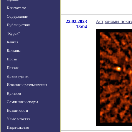
К читателю
Содержание
22.02.2023
Астрономы показ
Публицистика
13:04
"Курск"
Кавказ
Балканы
Проза
Поэзия
Драматургия
Искания и размышления
Критика
Сомнения и споры
Новые книги
У нас в гостях
Издательство