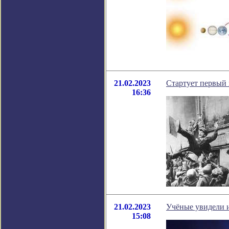
21.02.2023
Cтартует первый
16:36
21.02.2023
Учёные увидели 
15:08