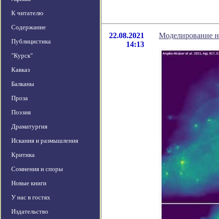
К читателю
Содержание
22.08.2021
Моделирование н
Публицистика
14:13
"Курск"
Кавказ
Балканы
Проза
Поэзия
Драматургия
Искания и размышления
Критика
Сомнения и споры
Новые книги
У нас в гостях
Издательство