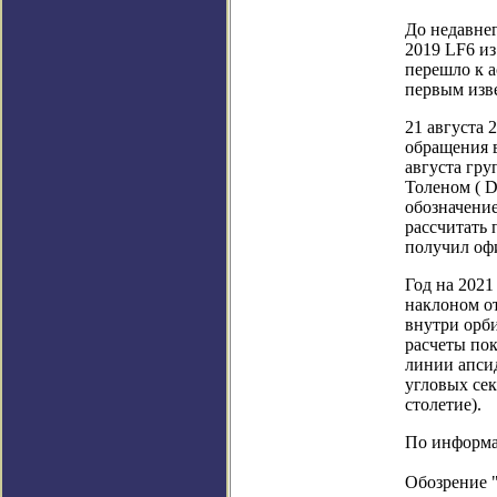
До недавне
2019 LF6 из
перешло к а
первым изв
21 августа 
обращения 
августа гру
Толеном ( D
обозначени
рассчитать 
получил оф
Год на 2021
наклоном от
внутри орби
расчеты пок
линии апсид
угловых сек
столетие).
По информац
Обозрение 