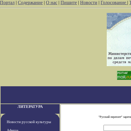
Портал
|
Содержание
|
О нас
|
Пишите
|
Новости
|
Голосование
|
ЛИТЕРАТУРА
"Русский переплет" заре
Новости русской культуры
Афиша