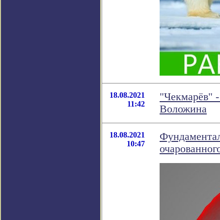
18.08.2021
"Чекмарёв" 
11:42
Воложина
18.08.2021
Фундаментал
10:47
очарованного