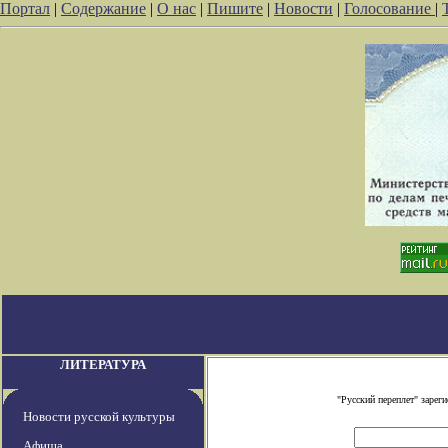
Портал
|
Содержание
|
О нас
|
Пишите
|
Новости
|
Голосование
|
ЛИТЕРАТУРА
"Русский переплет" заре
Новости русской культуры
Афиша