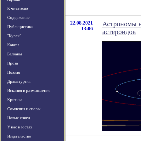
К читателю
Содержание
22.08.2021
Астрономы н
Публицистика
13:06
астероидов
"Курск"
Кавказ
Балканы
Проза
Поэзия
Драматургия
Искания и размышления
Критика
Сомнения и споры
Новые книги
У нас в гостях
Издательство