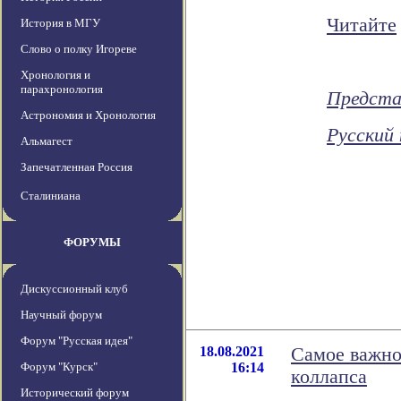
Читайте
История в МГУ
Слово о полку Игореве
Хронология и
парахронология
Предста
Астрономия и Хронология
Русский
Альмагест
Запечатленная Россия
Сталиниана
ФОРУМЫ
Дискуссионный клуб
Научный форум
Форум "Русская идея"
18.08.2021
Самое важно
Форум "Курск"
16:14
коллапса
Исторический форум