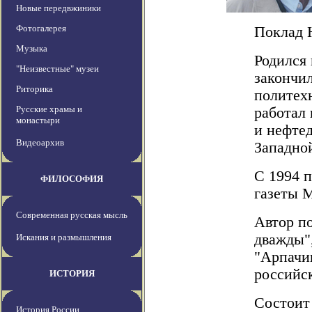
Новые передвжиники
Фотогалерея
Поклад 
Музыка
Родился 
"Неизвестные" музеи
закончи
Риторика
политехн
Русские храмы и
работал 
монастыри
и нефте
Видеоархив
Западно
С 1994 
ФИЛОСОФИЯ
газеты 
Современная русская мысль
Автор по
дважды",
Искания и размышления
"Арпачик
российск
ИСТОРИЯ
Состоит
История России