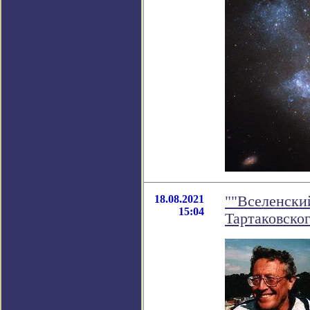
18.08.2021
""Вселенский
15:04
Тартаковско