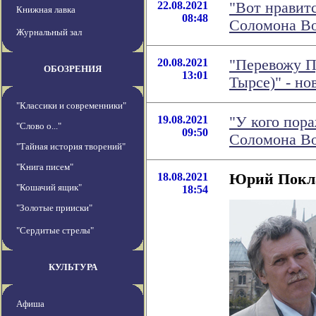
22.08.2021
"Вот нравитс
Книжная лавка
08:48
Соломона В
Журнальный зал
20.08.2021
"Перевожу П
ОБОЗРЕНИЯ
13:01
Тырсе)" - н
"Классики и современники"
19.08.2021
"У кого пора
"Слово о..."
09:50
Соломона В
"Тайная история творений"
"Книга писем"
18.08.2021
Юрий Покла
"Кошачий ящик"
18:54
"Золотые прииски"
"Сердитые стрелы"
КУЛЬТУРА
Афиша