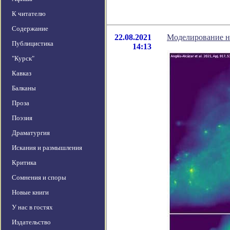
К читателю
Содержание
22.08.2021
Моделирование н
Публицистика
14:13
"Курск"
Кавказ
Балканы
Проза
Поэзия
Драматургия
Искания и размышления
Критика
Сомнения и споры
Новые книги
У нас в гостях
Издательство