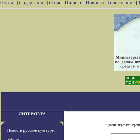
Портал
|
Содержание
|
О нас
|
Пишите
|
Новости
|
Голосование
|
ЛИТЕРАТУРА
"Русский переплет" заре
Новости русской культуры
Афиша