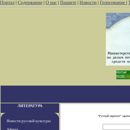
Портал
|
Содержание
|
О нас
|
Пишите
|
Новости
|
Голосование
|
ЛИТЕРАТУРА
"Русский переплет" заре
Новости русской культуры
Афиша