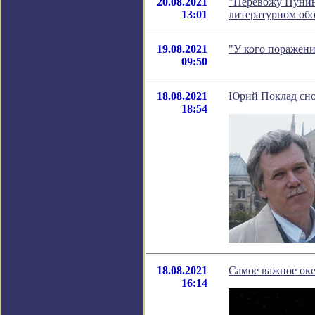
20.08.2021
"Перевожу Пунина
13:01
литературном об
19.08.2021
"У кого поражени
09:50
18.08.2021
Юрий Поклад снов
18:54
18.08.2021
Самое важное оке
16:14