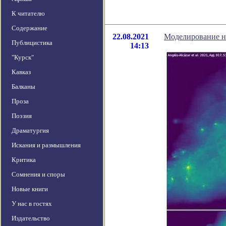
К читателю
Содержание
22.08.2021
Моделирование н
Публицистика
14:13
"Курск"
Кавказ
Балканы
Проза
Поэзия
Драматургия
Искания и размышления
Критика
Сомнения и споры
Новые книги
У нас в гостях
Издательство