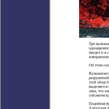
Три вулкана
одновременн
предел и в 
извержения 
Об этом соо
Вулканичес
разрушений
этой област
выделяется 
лава, что 
сейсмическ
Подобная в
Алеутская д