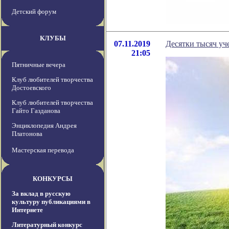
Детский форум
КЛУБЫ
07.11.2019
Десятки тысяч у
21:05
Пятничные вечера
Клуб любителей творчества
Достоевского
Клуб любителей творчества
Гайто Газданова
Энциклопедия Андрея
Платонова
Мастерская перевода
КОНКУРСЫ
За вклад в русскую
культуру публикациями в
Интернете
Литературный конкурс