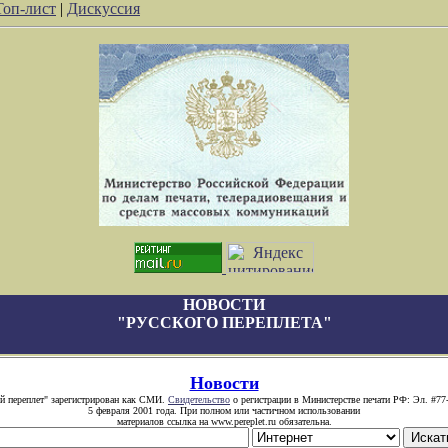
Топ-лист
|
Дискуссия
НОВОСТИ
"РУССКОГО ПЕРЕПЛЕТА"
Новости
й переплет" зарегистрирован как СМИ.
Свидетельство
о регистрации в Министерстве печати РФ: Эл. #77
5 февраля 2001 года. При полном или частичном использовании
материалов ссылка на www.pereplet.ru обязательна.