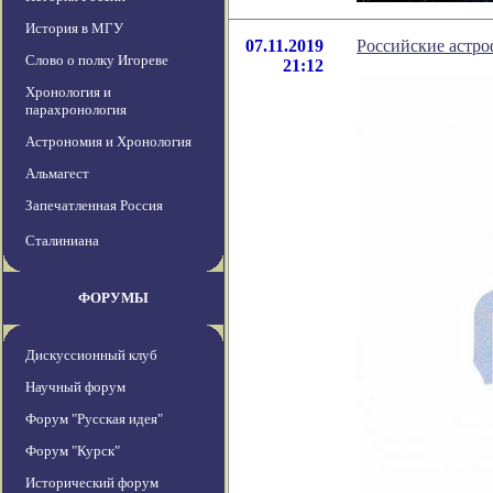
История в МГУ
07.11.2019
Российские астро
Слово о полку Игореве
21:12
Хронология и
парахронология
Астрономия и Хронология
Альмагест
Запечатленная Россия
Сталиниана
ФОРУМЫ
Дискуссионный клуб
Научный форум
Форум "Русская идея"
Форум "Курск"
Исторический форум