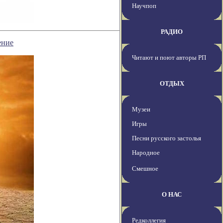
Научпоп
РАДИО
ение
Читают и поют авторы РП
ОТДЫХ
Музеи
Игры
Песни русского застолья
Народное
Смешное
О НАС
Редколлегия