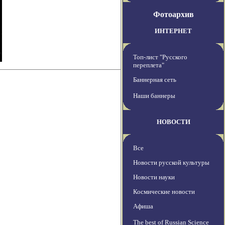
Фотоархив
ИНТЕРНЕТ
Топ-лист "Русского
переплета"
Баннерная сеть
Наши баннеры
НОВОСТИ
Все
Новости русской культуры
Новости науки
Космические новости
Афиша
The best of Russian Science