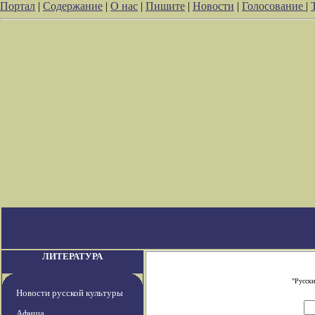
Портал
|
Содержание
|
О нас
|
Пишите
|
Новости
|
Голосование
|
ЛИТЕРАТУРА
"Русски
Новости русской культуры
Афиша