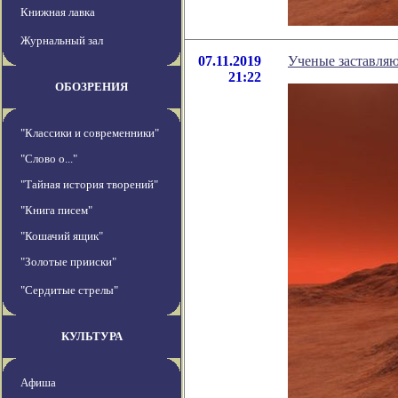
Книжная лавка
Журнальный зал
07.11.2019
Ученые заставляю
21:22
ОБОЗРЕНИЯ
"Классики и современники"
"Слово о..."
"Тайная история творений"
"Книга писем"
"Кошачий ящик"
"Золотые прииски"
"Сердитые стрелы"
КУЛЬТУРА
Афиша