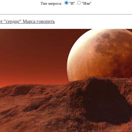
Тип запроса:
"И"
"Или"
т "сердце" Марса говорить