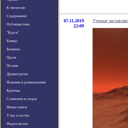
К читателю
Содержание
07.11.2019
Ученые заставляю
Публицистика
22:09
"Курск"
Кавказ
Балканы
Проза
Поэзия
Драматургия
Искания и размышления
Критика
Сомнения и споры
Новые книги
У нас в гостях
Издательство