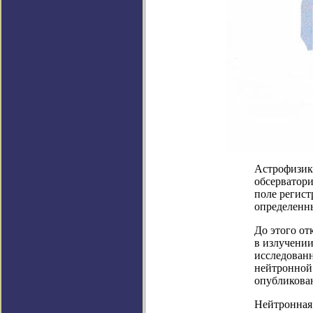
Астрофизик
обсерватор
поле регист
определенн
До этого от
в излучении
исследован
нейтронной 
опубликованы
Нейтронная 