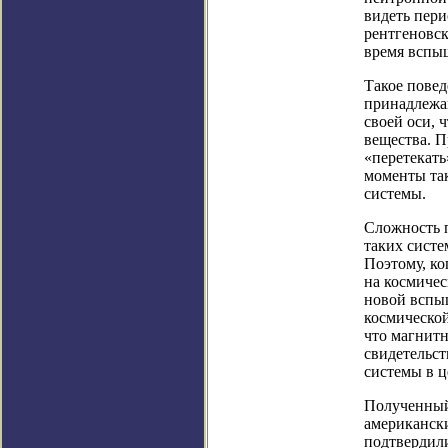
видеть пери
рентгеновск
время вспы
Такое повед
принадлежащ
своей оси, 
вещества. П
«перетекать
моменты та
системы.
Сложность п
таких систе
Поэтому, ко
на космичес
новой вспы
космическо
что магнитн
свидетельст
системы в ц
Полученный 
американск
подтвердил