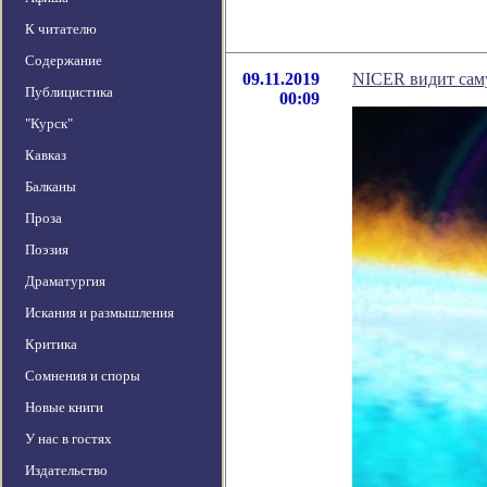
К читателю
Содержание
09.11.2019
NICER видит сам
Публицистика
00:09
"Курск"
Кавказ
Балканы
Проза
Поэзия
Драматургия
Искания и размышления
Критика
Сомнения и споры
Новые книги
У нас в гостях
Издательство