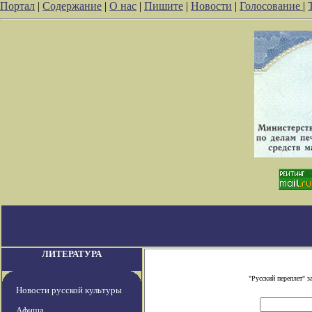
Портал
|
Содержание
|
О нас
|
Пишите
|
Новости
|
Голосование
|
ЛИТЕРАТУРА
"Русский переплет" 
Новости русской культуры
Афиша