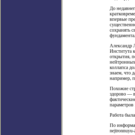
До недавнег
кратковреме
впервые пре
существенно
сохранять с
фундаментал
Александр Л
Института 
открытия, 
нейтронных 
коллапса до
знаем, что 
например, п
Похожие стр
здорово — в
фактически
параметров 
Работа был
По информации
nejtronnuyu-