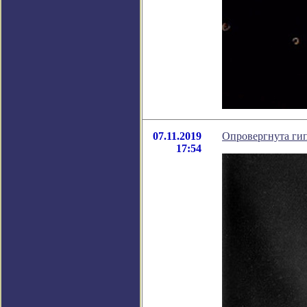
07.11.2019
Опровергнута гип
17:54