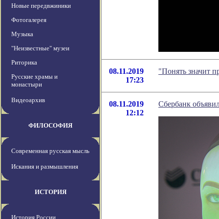
Новые передвжиники
Фотогалерея
Музыка
"Неизвестные" музеи
Риторика
08.11.2019
"Понять значит п
Русские храмы и
17:23
монастыри
Видеоархив
08.11.2019
Сбербанк объявил
12:12
ФИЛОСОФИЯ
Современная русская мысль
Искания и размышления
ИСТОРИЯ
История России