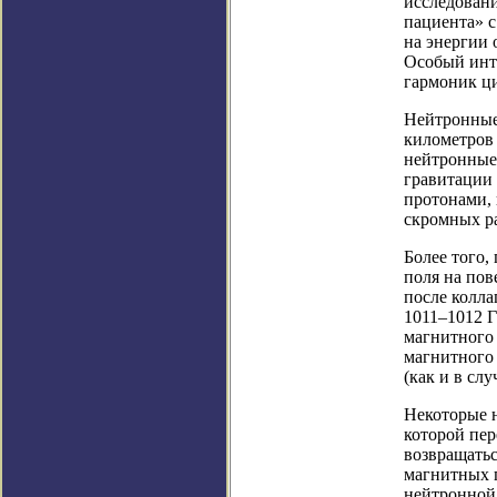
исследовани
пациента» с
на энергии 
Особый инт
гармоник ци
Нейтронные
километров 
нейтронные 
гравитации 
протонами, 
скромных р
Более того,
поля на пов
после колла
1011–1012 
магнитного 
магнитного 
(как и в сл
Некоторые н
которой пер
возвращатьс
магнитных п
нейтронной 