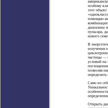
американск
особому кл
этот объект
«одноклассн
помощью ам
комбинацией
диапазона э
пульсара, д
нового семе
В энергетич
излучения о
циклотронн
частицы — в
условий на 
поглощения.
позволяя на
определить 
Само по себ
Уникальност
особенность
определенн
Открыть дан