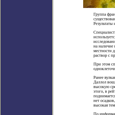
Группа фра
существован
Результаты 
Специалисты
используетс
исследовани
на наличие 
местности д
раствор с п
При этом с
одноклеточ
Ранее вулк
Даллол вошл
высокую ср
этого, в ре
поднимается
нет осадков
высокая тем
По информаци