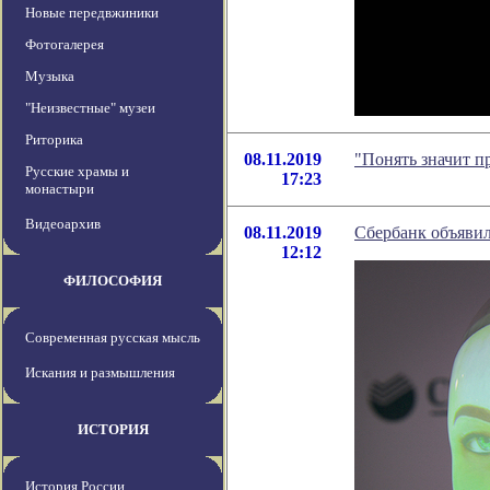
Новые передвжиники
Фотогалерея
Музыка
"Неизвестные" музеи
Риторика
08.11.2019
"Понять значит п
Русские храмы и
17:23
монастыри
Видеоархив
08.11.2019
Сбербанк объявил
12:12
ФИЛОСОФИЯ
Современная русская мысль
Искания и размышления
ИСТОРИЯ
История России