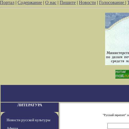
Портал
|
Содержание
|
О нас
|
Пишите
|
Новости
|
Голосование
|
ЛИТЕРАТУРА
"Русский переплет" 
Новости русской культуры
Афиша