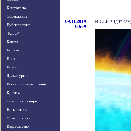
К читателю
Содержание
09.11.2019
NICER видит сам
Публицистика
00:09
"Курск"
Кавказ
Балканы
Проза
Поэзия
Драматургия
Искания и размышления
Критика
Сомнения и споры
Новые книги
У нас в гостях
Издательство