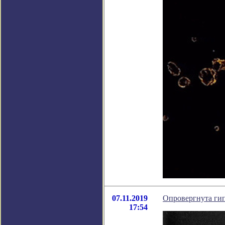
07.11.2019
Опровергнута гип
17:54