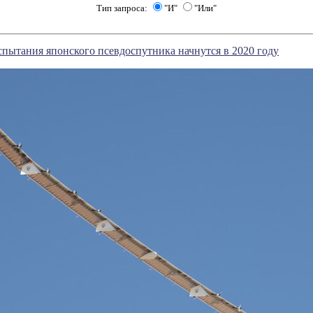
Тип запроса:
"И"
"Или"
пытания японского псевдоспутника начнутся в 2020 году