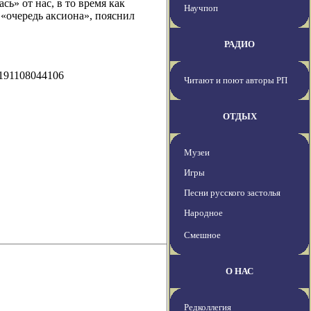
сь» от нас, в то время как
Научпоп
 «очередь аксиона», пояснил
РАДИО
0191108044106
Читают и поют авторы РП
ОТДЫХ
Музеи
Игры
Песни русского застолья
Народное
Смешное
О НАС
Редколлегия