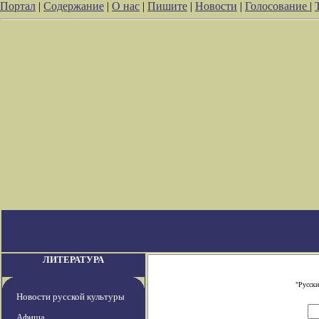
Портал
|
Содержание
|
О нас
|
Пишите
|
Новости
|
Голосование
|
ЛИТЕРАТУРА
"Русски
Новости русской культуры
Афиша