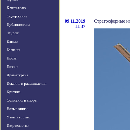
К читателю
Содержание
09.11.2019
Стратосферные ис
Публицистика
11:37
"Курск"
Кавказ
Балканы
Проза
Поэзия
Драматургия
Искания и размышления
Критика
Сомнения и споры
Новые книги
У нас в гостях
Издательство