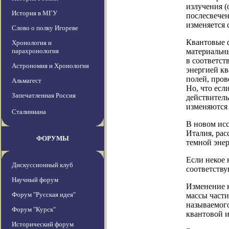
излучения 
История в МГУ
послесвечен
изменяется 
Слово о полку Игореве
Квантовые 
Хронология и
парахронология
материальн
в соответст
Астрономия и Хронология
энергией кв
полей, пров
Альмагест
Но, что есл
Запечатленная Россия
действитель
изменяются 
Сталиниана
В новом исс
Италия, рас
ФОРУМЫ
темной энер
Если некое 
Дискуссионный клуб
соответств
Научный форум
Изменение к
Форум "Русская идея"
массы части
называемого
Форум "Курск"
квантовой 
Исторический форум