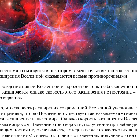
сего мира находятся в некотором замешательстве, поскольку п
асширения Вселенной оказываются весьма противоречивыми.
рождения нашей Вселенной из крохотной точки с бесконечной 
расширяется, однако скорость этого расширения не постоянна –
скоряется.
о, что скорость расширения современной Вселенной увеличивает
е приняли, что во Вселенной существует так называемая «темная
я расширение нашего мира. Однако скорость расширения Вселен
ным вопросом. Значение этой скорости, полученное при наблю
еющих постоянную светимость, вследствие чего яркость этих всп
стояния до них) сильно отличается от значения, полученного на