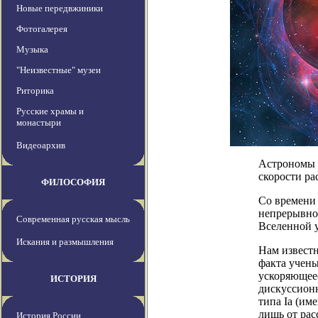
Новые передвжиники
Фотогалерея
Музыка
"Неизвестные" музеи
Риторика
Русские храмы и
монастыри
Видеоархив
Астрономы в
скорости р
ФИЛОСОФИЯ
Со времени 
непрерывно 
Современная русская мысль
Вселенной у
Искания и размышления
Нам известн
факта учены
ускоряющеес
ИСТОРИЯ
дискуссион
типа Ia (им
лишь от рас
История России