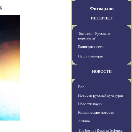
к
Фотоархив
ИНТЕРНЕТ
Топ-лист "Русского
переплета"
Баннерная сеть
Наши баннеры
НОВОСТИ
Все
Новости русской культуры
Новости науки
Космические новости
Афиша
The best of Russian Science