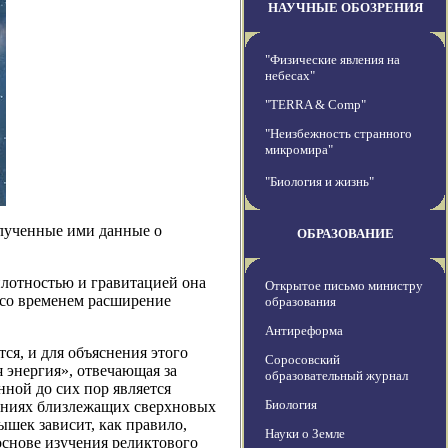
НАУЧНЫЕ ОБОЗРЕНИЯ
"Физические явления на
небесах"
"TERRA & Comp"
"Неизбежность странного
микромира"
"Биология и жизнь"
олученные ими данные о
ОБРАЗОВАНИЕ
плотностью и гравитацией она
Открытое письмо министру
 со временем расширение
образования
Антиреформа
ся, и для объяснения этого
Соросовский
 энергия», отвечающая за
образовательный журнал
ной до сих пор является
Биология
дениях близлежащих сверхновых
ышек зависит, как правило,
Науки о Земле
 основе изучения реликтового