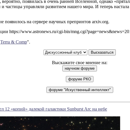
, вероятно, появилась в очень ранней Вселенной, однако «прятала
 и частицы управляли развитием нашего мира. И теперь настала
е появилось на сервере научных препринтов arxiv.org.
ии https://www.astronews.ru/cgi-bin/mng.cgi?page=news&news=2
"
Terra & Comp
".
Выскажите свое мнение на:
л 12 «копий» далекой галактики Sunburst Arc на небе