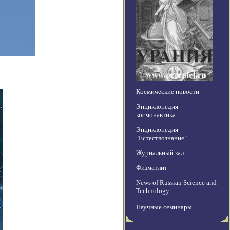
Космические новости
Энциклопедия
космонавтика
Энциклопедия
"Естествознание"
Журнальный зал
Физматлит
News of Russian Science and
Technology
Научные семинары