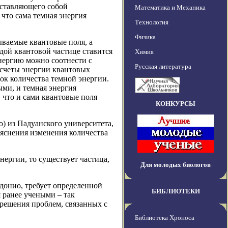
дставляющего собой
Математика и Механика
что сама темная энергия
Технология
Физика
ваемые квантовые поля, а
ой квантовой частице ставится
Химия
энергию можно соотнести с
Русская литература
асчеты энергии квантовых
нок количества темной энергии.
ыми, и темная энергия
, что и сами квантовые поля
КОНКУРСЫ
) из Падуанского университета,
ъяснения изменения количества
нергии, то существует частица,
Для молодых биологов
рдонио, требует определенной
БИБЛИОТЕКИ
я ранее учеными – так
решения проблем, связанных с
Библиотека Хроноса