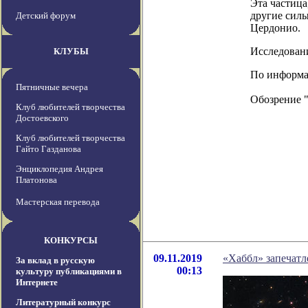
Эта частица
другие силы
Детский форум
Цердонио.
Исследовани
КЛУБЫ
По информац
Пятничные вечера
Обозрение 
Клуб любителей творчества
Достоевского
Клуб любителей творчества
Гайто Газданова
Энциклопедия Андрея
Платонова
Мастерская перевода
КОНКУРСЫ
09.11.2019
«Хаббл» запечатле
За вклад в русскую
00:13
культуру публикациями в
Интернете
Литературный конкурс