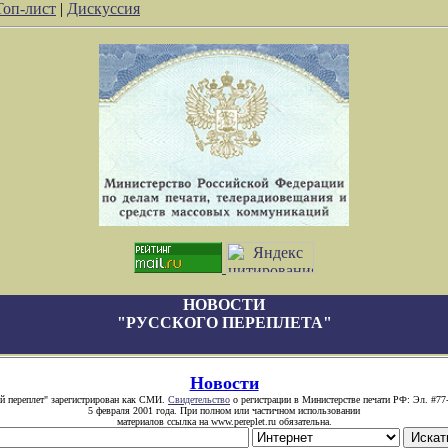
Топ-лист
|
Дискуссия
НОВОСТИ
"РУССКОГО ПЕРЕПЛЕТА"
Новости
й переплет" зарегистрирован как СМИ.
Свидетельство
о регистрации в Министерстве печати РФ: Эл. #77
5 февраля 2001 года. При полном или частичном использовании
материалов ссылка на www.pereplet.ru обязательна.