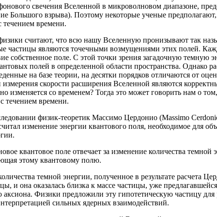
(фонового свечения Вселенной в микроволновом диапазоне, пре
ие Большого взрыва). Поэтому некоторые ученые предполагают, 
с течением времени.
физики считают, что всю нашу Вселенную пронизывают так назы
ые частицы являются точечными возмущениями этих полей. Кажд
вие собственное поле. С этой точки зрения загадочную темную 
антовых полей в определенной области пространства. Однако р
еденные на базе теории, на десятки порядков отличаются от оце
и измерения скорости расширения Вселенной являются корректн
но изменяется со временем? Тогда это может говорить нам о том
с течением времени.
ледовании физик-теоретик Массимо Цердонио (Massimo Cerdonio
считал изменение энергии квантового поля, необходимое для об
гии.
новое квантовое поле отвечает за изменение количества темной э
ующая этому квантовому полю.
оличества темной энергии, полученное в результате расчета Це
цы, и она оказалась близка к массе частицы, уже предлагавшейс
 аксиона. Физики предложили эту гипотетическую частицу для 
интерпретацией сильных ядерных взаимодействий.