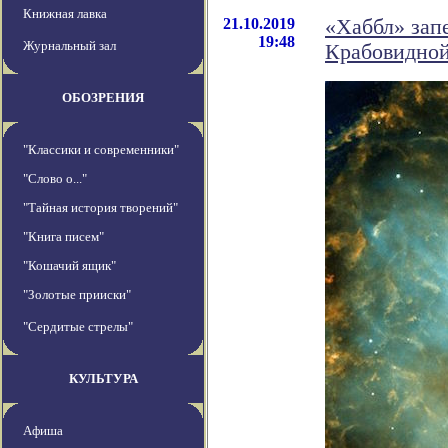
Книжная лавка
21.10.2019
«Хаббл» запе
19:48
Журнальный зал
Крабовидной
ОБОЗРЕНИЯ
"Классики и современники"
"Слово о..."
"Тайная история творений"
"Книга писем"
"Кошачий ящик"
"Золотые прииски"
"Сердитые стрелы"
КУЛЬТУРА
Афиша