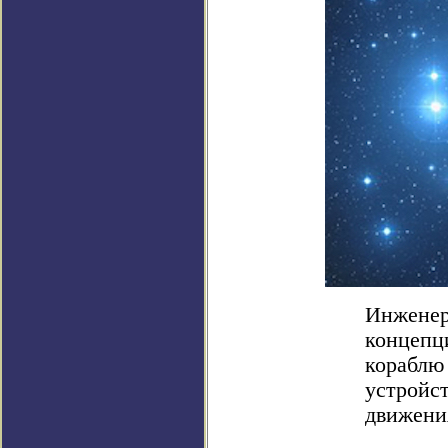
Инженер
концепц
кораблю 
устройст
движения