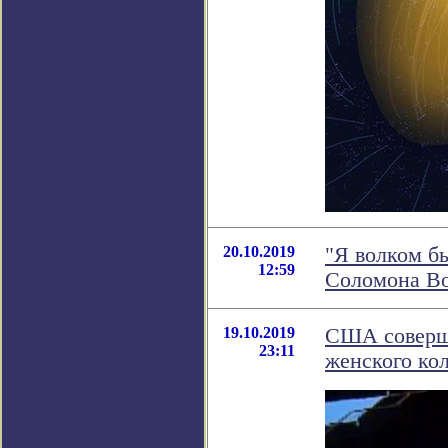
20.10.2019
"Я волком бы
12:59
Соломона В
19.10.2019
США соверша
23:11
женского ко