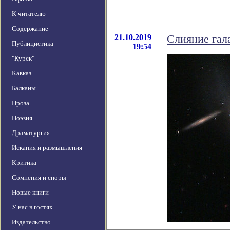
К читателю
Содержание
21.10.2019
Слияние гал
Публицистика
19:54
"Курск"
Кавказ
Балканы
Проза
Поэзия
Драматургия
Искания и размышления
Критика
Сомнения и споры
Новые книги
У нас в гостях
Издательство