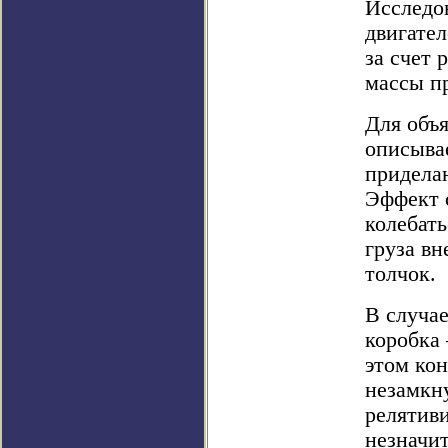
Исследо
двигател
за счет 
массы п
Для объ
описывае
придела
Эффект с
колебать
груза вн
толчок.
В случае
коробка
этом ко
незамкн
релятиви
незначи