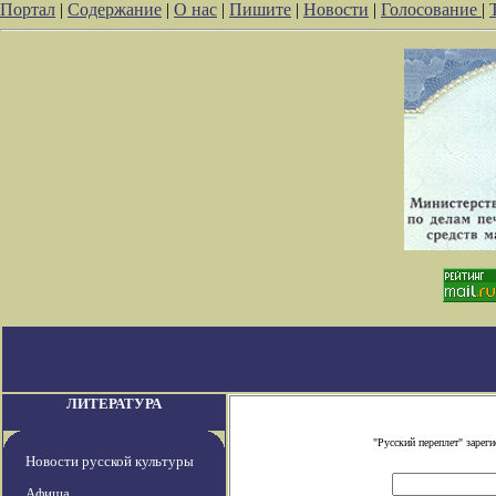
Портал
|
Содержание
|
О нас
|
Пишите
|
Новости
|
Голосование
|
ЛИТЕРАТУРА
"Русский переплет" заре
Новости русской культуры
Афиша