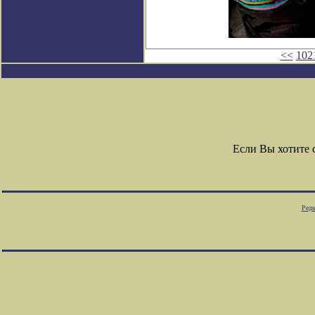
<<
102
Если Вы хотите
Редк