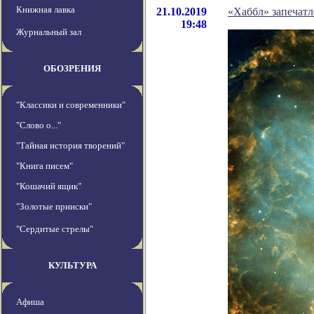
Книжная лавка
21.10.2019
«Хаббл» запечатл
19:48
Журнальный зал
ОБОЗРЕНИЯ
"Классики и современники"
"Слово о..."
"Тайная история творений"
"Книга писем"
"Кошачий ящик"
"Золотые прииски"
"Сердитые стрелы"
КУЛЬТУРА
Афиша