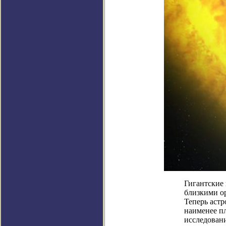
Гигантские
близкими ор
Теперь аст
наименее п
исследован