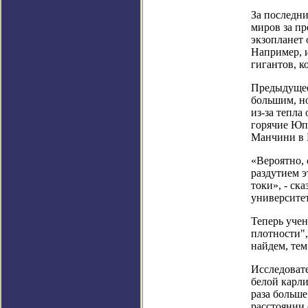
За последни
миров за пр
экзопланет 
Например, 
гигантов, к
Предыдущее
большим, но
из-за тепла
горячие Юпи
Манчини в 
«Вероятно, 
раздутием э
токи», - ск
университет
Теперь уче
плотности",
найдем, тем
Исследоват
белой карли
раза больше
расстоянии 