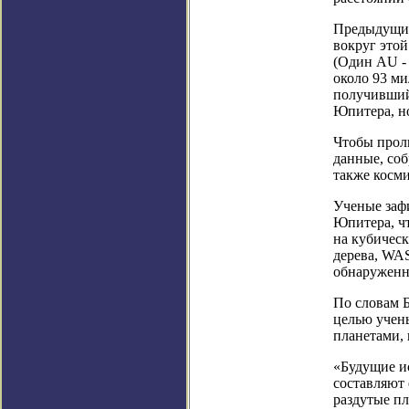
Предыдущие
вокруг этой
(Один AU - 
около 93 м
получивший 
Юпитера, но
Чтобы прол
данные, со
также косми
Ученые зафи
Юпитера, чт
на кубическ
дерева, WAS
обнаруженн
По словам Б
целью учены
планетами, 
«Будущие ис
составляют 
раздутые пл