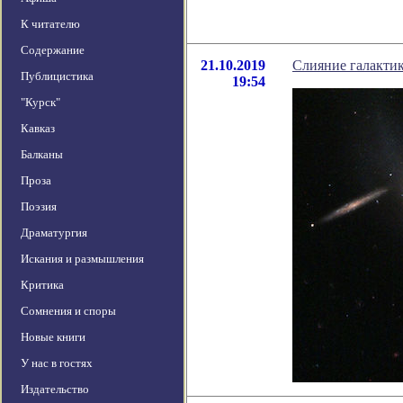
К читателю
Содержание
21.10.2019
Слияние галактик
Публицистика
19:54
"Курск"
Кавказ
Балканы
Проза
Поэзия
Драматургия
Искания и размышления
Критика
Сомнения и споры
Новые книги
У нас в гостях
Издательство