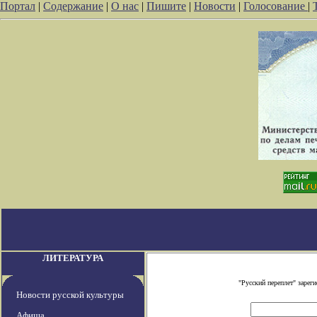
Портал
|
Содержание
|
О нас
|
Пишите
|
Новости
|
Голосование
|
ЛИТЕРАТУРА
"Русский переплет" заре
Новости русской культуры
Афиша