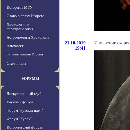
История в МГУ
Слово о полку Игореве
Хронология и
парахронология
Астрономия и Хронология
21.10.2019
Измерение скоро
Альмагест
19:41
Запечатленная Россия
Сталиниана
ФОРУМЫ
Дискуссионный клуб
Научный форум
Форум "Русская идея"
Форум "Курск"
Исторический форум