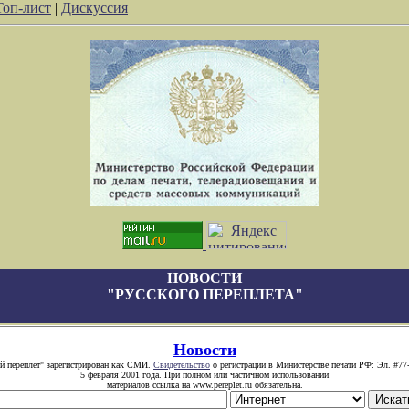
Топ-лист
|
Дискуссия
НОВОСТИ
"РУССКОГО ПЕРЕПЛЕТА"
Новости
й переплет" зарегистрирован как СМИ.
Свидетельство
о регистрации в Министерстве печати РФ: Эл. #77
5 февраля 2001 года. При полном или частичном использовании
материалов ссылка на www.pereplet.ru обязательна.