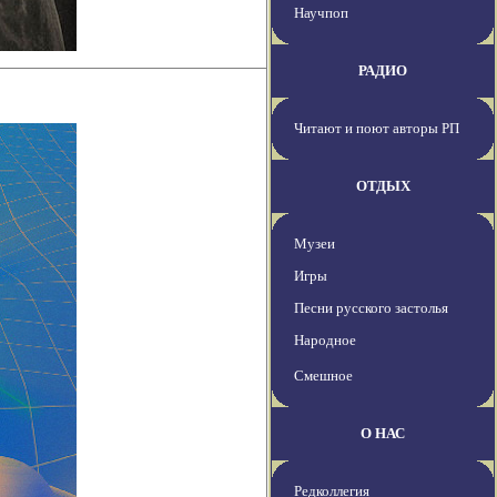
Научпоп
РАДИО
Читают и поют авторы РП
ОТДЫХ
Музеи
Игры
Песни русского застолья
Народное
Смешное
О НАС
Редколлегия