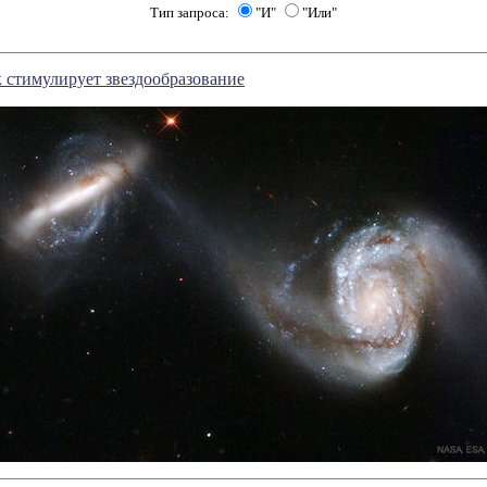
Тип запроса:
"И"
"Или"
 стимулирует звездообразование