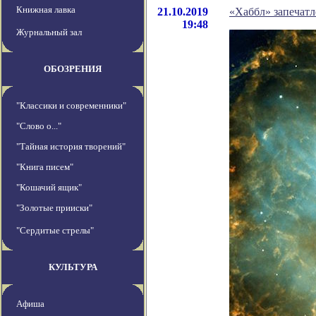
Книжная лавка
21.10.2019
«Хаббл» запечатл
19:48
Журнальный зал
ОБОЗРЕНИЯ
"Классики и современники"
"Слово о..."
"Тайная история творений"
"Книга писем"
"Кошачий ящик"
"Золотые прииски"
"Сердитые стрелы"
КУЛЬТУРА
Афиша