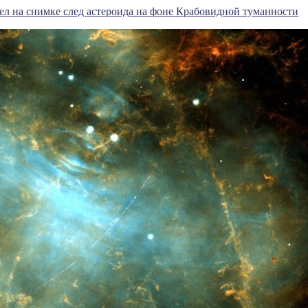
ел на снимке след астероида на фоне Крабовидной туманности