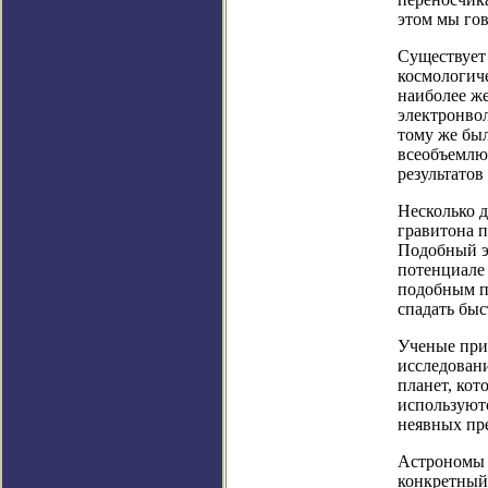
этом мы го
Существует 
космологич
наиболее же
электронвол
тому же бы
всеобъемлю
результатов
Несколько д
гравитона 
Подобный эф
потенциале 
подобным п
спадать быс
Ученые при 
исследован
планет, кот
используют
неявных пр
Астрономы 
конкретный