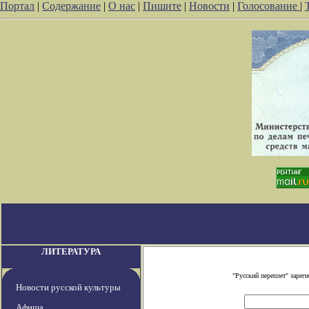
Портал
|
Содержание
|
О нас
|
Пишите
|
Новости
|
Голосование
|
ЛИТЕРАТУРА
"Русский переплет" заре
Новости русской культуры
Афиша