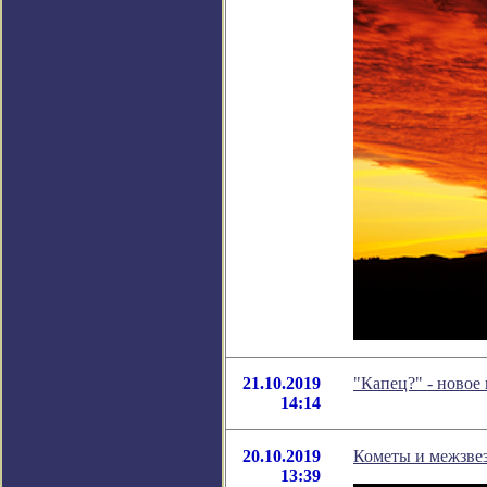
21.10.2019
"Капец?" - новое
14:14
20.10.2019
Кометы и межзве
13:39