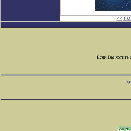
<<
102
Если Вы хотите
Редк