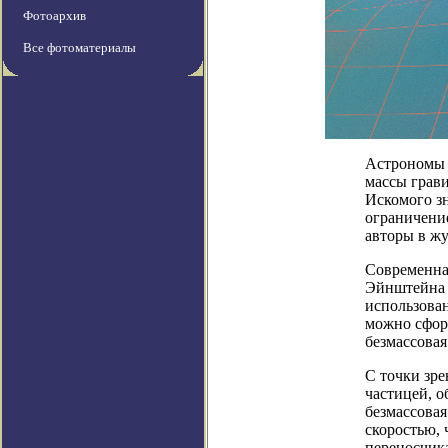
Фотоархив
Все фотоматериалы
Астрономы 
массы грав
Искомого зн
ограничение
авторы в жу
Современна
Эйнштейна —
использова
можно сфор
безмассовая
С точки зре
частицей, о
безмассовая
скоростью, 
переносчик