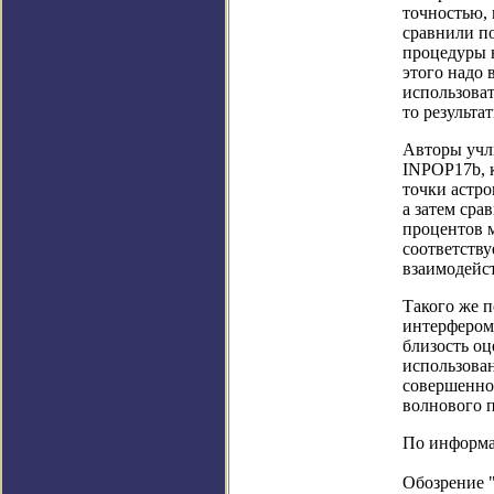
точностью,
сравнили п
процедуры н
этого надо
использова
то результа
Авторы учли
INPOP17b, к
точки астро
а затем сра
процентов м
соответству
взаимодейст
Такого же 
интерфером
близость оц
использова
совершенно
волнового 
По информаци
Обозрение 