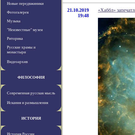
Новые передвжиники
21.10.2019
«Хаббл» запечатл
Фотогалерея
19:48
Музыка
"Неизвестные" музеи
Риторика
Русские храмы и
монастыри
Видеоархив
ФИЛОСОФИЯ
Современная русская мысль
Искания и размышления
ИСТОРИЯ
История России