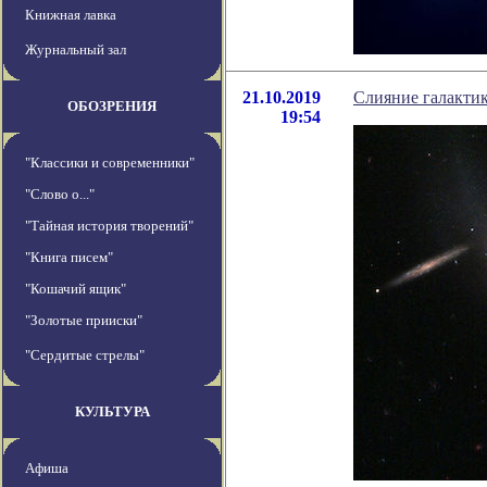
Книжная лавка
Журнальный зал
21.10.2019
Слияние галактик
ОБОЗРЕНИЯ
19:54
"Классики и современники"
"Слово о..."
"Тайная история творений"
"Книга писем"
"Кошачий ящик"
"Золотые прииски"
"Сердитые стрелы"
КУЛЬТУРА
Афиша