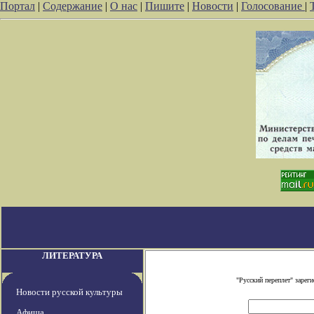
Портал
|
Содержание
|
О нас
|
Пишите
|
Новости
|
Голосование
|
ЛИТЕРАТУРА
"Русский переплет" заре
Новости русской культуры
Афиша