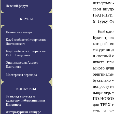
четвёртым
Детский форум
свой внут
ГРАН-ПРИ н
КЛУБЫ
(г. Турку, 
Ещё один
Пятничные вечера
Букет трил
Клуб любителей творчества
который в
Достоевского
сокурсниц
Клуб любителей творчества
Гайто Газданова
и светлый 
чувств, пр
Энциклопедия Андрея
Платонова
Много души
оригинальн
Мастерская перевода
буквально «
попросту н
КОНКУРСЫ
например, 
За вклад в русскую
ПО-НОВОМУ:
культуру публикациями в
Интернете
для ТРЁХ г
есть и че
Литературный конкурс