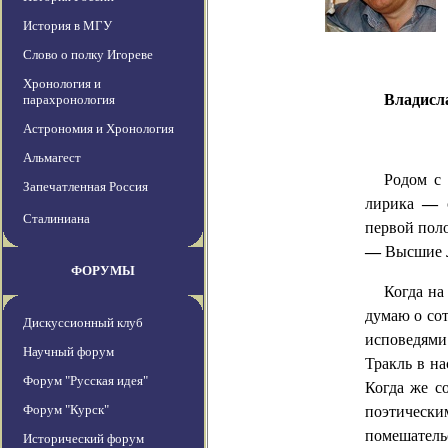
История в МГУ
Слово о полку Игореве
Хронология и
Владисл
парахронология
Астрономия и Хронология
Альмагест
Родом с 
Запечатленная Россия
лирика
—
с
Сталиниана
первой пол
—
Высшие Л
ФОРУМЫ
Когда на
думаю о со
Дискуссионный клуб
исповедями
Научный форум
Тракль
в на
Форум "Русская идея"
Когда же с
Форум "Курск"
поэтическ
помешател
Исторический форум