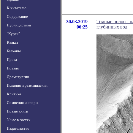
К читателю
Содержание
30.03.2019
Темные полосы на
Публицистика
06:25
глубинных вод
"Курск"
Кавказ
Балканы
Проза
Поэзия
Драматургия
Искания и размышления
Критика
Сомнения и споры
Новые книги
У нас в гостях
Издательство