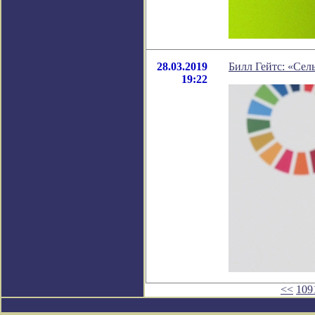
28.03.2019
Билл Гейтс: «Сел
19:22
<<
109