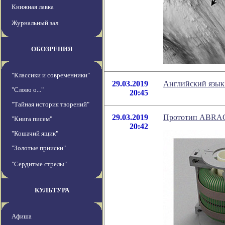
Книжная лавка
Журнальный зал
ОБОЗРЕНИЯ
"Классики и современники"
29.03.2019
Английский язык 
"Слово о..."
20:45
"Тайная история творений"
29.03.2019
Прототип ABRAC
"Книга писем"
20:42
"Кошачий ящик"
"Золотые прииски"
"Сердитые стрелы"
КУЛЬТУРА
Афиша