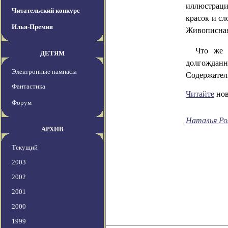
иллюстраци
Читательский конкурс
красок и с
Илья-Премия
Живописная
Что же 
ДЕТЯМ
долгождан
Электронные пампасы
Содержател
Фантастика
Читайте
нов
Форум
Наталья Р
АРХИВ
Текущий
2003
2002
2001
2000
1999