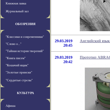
Книжная лавка
Журнальный зал
ОБОЗРЕНИЯ
"Классики и современники"
29.03.2019
Английский язык 
"Слово о..."
20:45
"Тайная история творений"
29.03.2019
Прототип ABRAC
"Книга писем"
20:42
"Кошачий ящик"
"Золотые прииски"
"Сердитые стрелы"
КУЛЬТУРА
Афиша