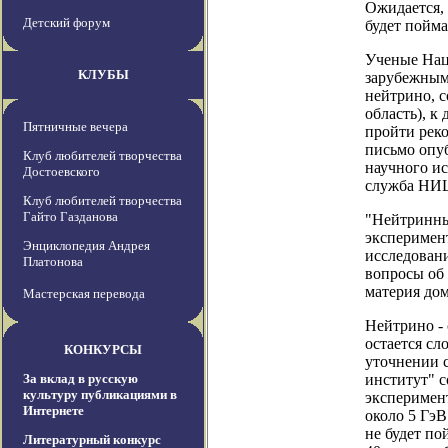
Ожидается, 
Детский форум
будет пойма
Ученые Нац
КЛУБЫ
зарубежным
нейтрино, с
область), к
Пятничные вечера
пройти реко
письмо опуб
Клуб любителей творчества
научного ис
Достоевского
служба НИЦ
Клуб любителей творчества
Гайто Газданова
"Нейтринны
эксперимент
Энциклопедия Андрея
исследовани
Платонова
вопросы об 
материя до
Мастерская перевода
Нейтрино - 
остается сл
КОНКУРСЫ
уточнении 
За вклад в русскую
институт" с
культуру публикациями в
эксперимент
Интернете
около 5 ГэВ
не будет п
Литературный конкурс