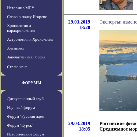
История в МГУ
Слово о полку Игореве
29.03.2019
Эксперты: измене
Хронология и
18:20
парахронология
Астрономия и Хронология
Альмагест
Запечатленная Россия
Сталиниана
ФОРУМЫ
Дискуссионный клуб
Научный форум
Форум "Русская идея"
29.03.2019
Российские физи
Форум "Курск"
18:05
Средиземное мо
Исторический форум