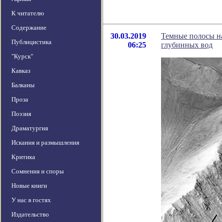
К читателю
Содержание
30.03.2019
Темные полосы на
Публицистика
06:25
глубинных вод
"Курск"
Кавказ
Балканы
Проза
Поэзия
Драматургия
Искания и размышления
Критика
Сомнения и споры
Новые книги
У нас в гостях
Издательство