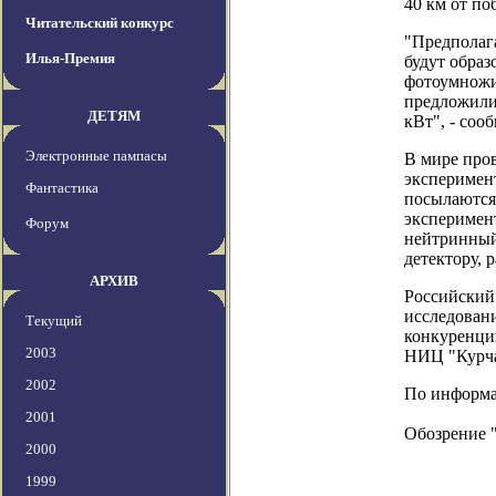
40 км от по
Читательский конкурс
"Предполага
Илья-Премия
будут обра
фотоумножи
предложили 
ДЕТЯМ
кВт", - со
Электронные пампасы
В мире пров
эксперимен
Фантастика
посылаются 
эксперимен
Форум
нейтринный 
детектору,
АРХИВ
Российский
исследован
Текущий
конкуренци
2003
НИЦ "Курча
2002
По информац
2001
Обозрение 
2000
1999