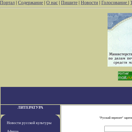
Портал
|
Содержание
|
О нас
|
Пишите
|
Новости
|
Голосование
|
ЛИТЕРАТУРА
"Русский переплет" заре
Новости русской культуры
Афиша