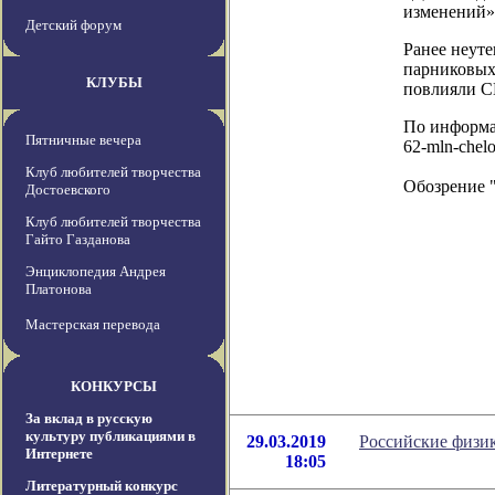
изменений»
Детский форум
Ранее неут
парниковых 
КЛУБЫ
повлияли С
По информаци
Пятничные вечера
62-mln-chel
Клуб любителей творчества
Обозрение 
Достоевского
Клуб любителей творчества
Гайто Газданова
Энциклопедия Андрея
Платонова
Мастерская перевода
КОНКУРСЫ
За вклад в русскую
культуру публикациями в
29.03.2019
Российские физик
Интернете
18:05
Литературный конкурс