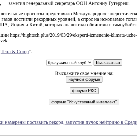
, — заметил генеральный секретарь ООН Антониу Гутерреш.
ешительные прогнозы представило Международное энергетическо
газов достигли рекордных уровней, а спрос на ископаемое топл
ША, Индия и Китай, которых аналитики обвинили в самоубийст
и https://hightech.plus/2019/03/29/eksperti-izmenenie-klimata-uzhe-vi
ovek
"
Terra & Comp
".
Выскажите свое мнение на:
и намерены поставить рекорд, запустив пучок нейтрино в Сред