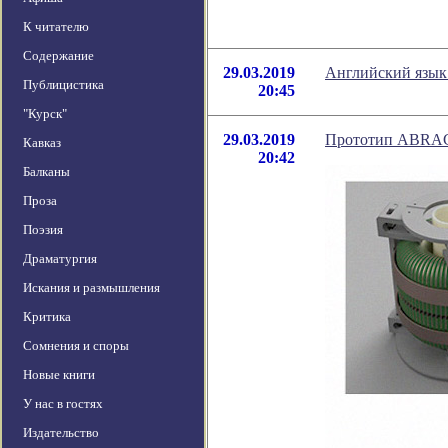
К читателю
Содержание
29.03.2019
Английский язык 
Публицистика
20:45
"Курск"
29.03.2019
Прототип ABRAC
Кавказ
20:42
Балканы
Проза
Поэзия
Драматургия
Искания и размышления
Критика
Сомнения и споры
Новые книги
У нас в гостях
Издательство