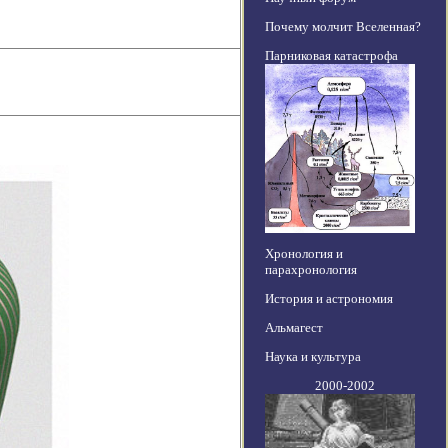
Почему молчит Вселенная?
Парниковая катастрофа
Хронология и
парахронология
История и астрономия
Альмагест
Наука и культура
2000-2002