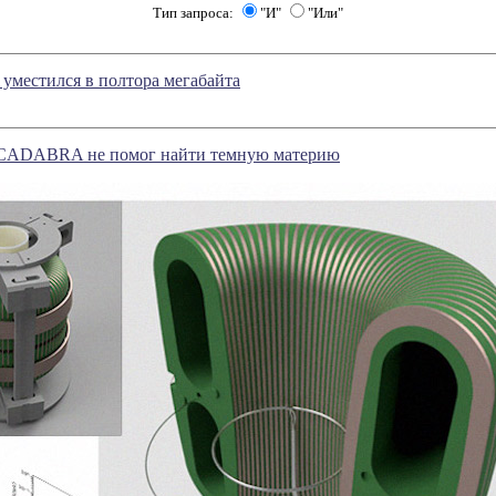
Тип запроса:
"И"
"Или"
уместился в полтора мегабайта
ADABRA не помог найти темную материю