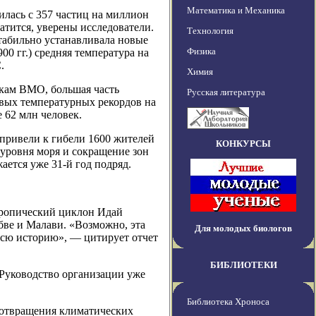
Математика и Механика
илась с 357 частиц на миллион
атится, уверены исследователи.
Технология
табильно устанавливала новые
Физика
0 гг.) средняя температура на
.
Химия
кам ВМО, большая часть
Русская литература
овых температурных рекордов на
 62 млн человек.
привели к гибели 1600 жителей
КОНКУРСЫ
уровня моря и сокращение зон
ется уже 31-й год подряд.
 тропический циклон Идай
бве и Малави. «Возможно, эта
Для молодых биологов
всю историю», — цитирует отчет
БИБЛИОТЕКИ
 Руководство организации уже
Библиотека Хроноса
дотвращения климатических