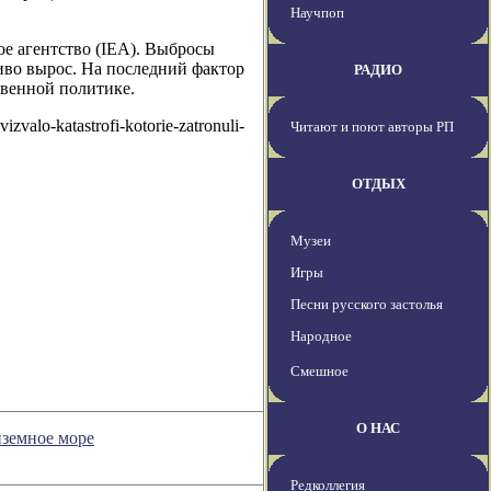
Научпоп
е агентство (IEA). Выбросы
иво вырос. На последний фактор
РАДИО
венной политике.
zvalo-katastrofi-kotorie-zatronuli-
Читают и поют авторы РП
ОТДЫХ
Музеи
Игры
Песни русского застолья
Народное
Смешное
О НАС
иземное море
Редколлегия