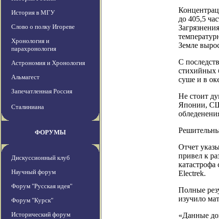
Концентраци
История в МГУ
до 405,5 ча
Слово о полку Игореве
Загрязнени
температурн
Хронология и
Земле вырос
парахронология
С последст
Астрономия и Хронология
стихийных б
Альмагест
суше и в ок
Запечатленная Россия
Не стоит д
Японии, СШ
Сталиниана
обледенения
Решительны
ФОРУМЫ
Отчет указы
привел к р
Дискуссионный клуб
катастрофа
Научный форум
Electrek.
Форум "Русская идея"
Полные рез
изучило ма
Форум "Курск"
Исторический форум
«Данные до