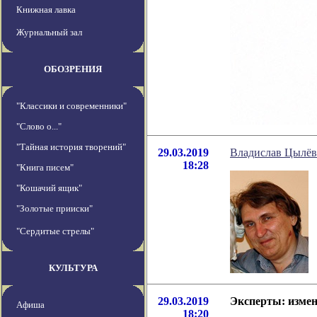
Книжная лавка
Журнальный зал
ОБОЗРЕНИЯ
"Классики и современники"
"Слово о..."
"Тайная история творений"
29.03.2019
Владислав Цылёв 
18:28
"Книга писем"
"Кошачий ящик"
"Золотые прииски"
"Сердитые стрелы"
КУЛЬТУРА
29.03.2019
Эксперты: измен
Афиша
18:20