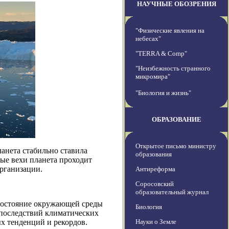
НАУЧНЫЕ ОБОЗРЕНИЯ
"Физические явления на
небесах"
"TERRA & Comp"
"Неизбежность странного
микромира"
"Биология и жизнь"
ОБРАЗОВАНИЕ
Открытое письмо министру
анета стабильно ставила
образования
ые вехи планета проходит
рганизации.
Антиреформа
Соросовский
образовательный журнал
состояние окружающей среды
Биология
 последствий климатических
х тенденций и рекордов.
Науки о Земле