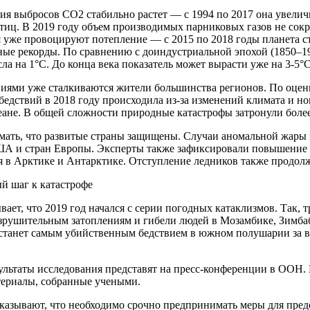
я выбросов CO2 стабильно растет — с 1994 по 2017 она увелич
стиц. В 2019 году объем производимых парниковых газов не сокр
я уже провоцируют потепление — с 2015 по 2018 годы планета с
ые рекорды. По сравнению с доиндустриальной эпохой (1850–190
ла на 1°C. До конца века показатель может вырасти уже на 3-5°C
виями уже сталкиваются жители большинства регионов. По оцен
едствий в 2018 году происходила из-за изменений климата и н
еане. В общей сложности природные катастрофы затронули более
умать, что развитые страны защищены. Случаи аномальной жары 
А и стран Европы. Эксперты также зафиксировали повышение 
 в Арктике и Антарктике. Отступление ледников также продолжа
й шаг к катастрофе
вает, что 2019 год начался с серии погодных катаклизмов. Так,
азрушительным затоплениям и гибели людей в Мозамбике, Зимба
 станет самым убийственным бедствием в южном полушарии за 
ультаты исследования представят на пресс-конференции в ООН.
териалы, собранные учеными.
казывают, что необходимо срочно предпринимать меры для пре