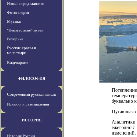
Новые передвжиники
Фотогалерея
Музыка
"Неизвестные" музеи
Риторика
Русские храмы и
монастыри
Видеоархив
ФИЛОСОФИЯ
Потепление 
Современная русская мысль
температур
буквально 
Искания и размышления
Пугающая с
ИСТОРИЯ
Аналитики 
ежегодно с 
изменений,
История России