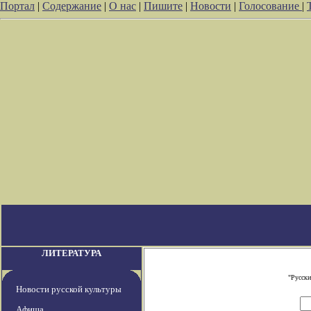
Портал
|
Содержание
|
О нас
|
Пишите
|
Новости
|
Голосование
|
ЛИТЕРАТУРА
"Русски
Новости русской культуры
Афиша