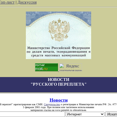
Топ-лист
|
Дискуссия
НОВОСТИ
"РУССКОГО ПЕРЕПЛЕТА"
Новости
й переплет" зарегистрирован как СМИ.
Свидетельство
о регистрации в Министерстве печати РФ: Эл. #77
5 февраля 2001 года. При полном или частичном использовании
материалов ссылка на www.pereplet.ru обязательна.