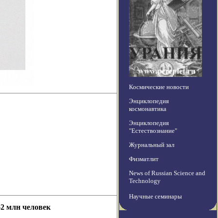
Космические новости
Энциклопедия
космонавтика
Энциклопедия
"Естествознание"
Журнальный зал
Физматлит
News of Russian Science and
Technology
Научные семинары
2 млн человек