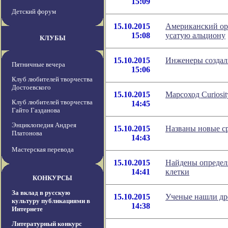
15:09
Детский форум
15.10.2015
Американский ор
15:08
усатую альциону
КЛУБЫ
15.10.2015
Инженеры создал
Пятничные вечера
15:06
Клуб любителей творчества
Достоевского
15.10.2015
Марсоход Curiosi
Клуб любителей творчества
14:45
Гайто Газданова
Энциклопедия Андрея
15.10.2015
Названы новые с
Платонова
14:43
Мастерская перевода
15.10.2015
Найдены определ
14:41
клетки
КОНКУРСЫ
За вклад в русскую
15.10.2015
Ученые нашли др
культуру публикациями в
14:38
Интернете
Литературный конкурс