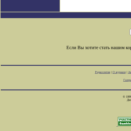
Если Вы хотите стать нашим к
Редколлегия
|
О журнале
|
Ав
Галер
© 1999
Ди