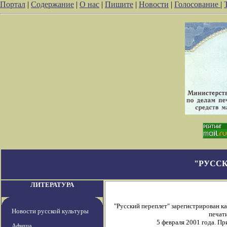
Портал
|
Содержание
|
О нас
|
Пишите
|
Новости
|
Голосование
|
"РУССК
ЛИТЕРАТУРА
"Русский переплет" зарегистрирован 
Новости русской культуры
печати
5 февраля 2001 года. П
Афиша