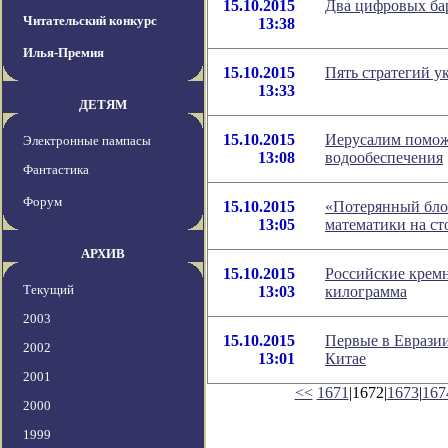
15.10.2015
Два цифровых ба
Читательский конкурс
13:38
Илья-Премия
15.10.2015
Пять стратегий 
13:33
ДЕТЯМ
15.10.2015
Иерусалим помож
Электронные пампасы
13:08
водообеспечения
Фантастика
Форум
15.10.2015
«Потерянный бло
13:05
математики на ст
АРХИВ
15.10.2015
Российские кремн
Текущий
13:03
килограмма
2003
15.10.2015
Первые в Евразии
2002
13:01
Китае
2001
<<
1671
|1672|
1673
|
167
2000
1999