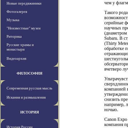
чем у флаг
Новые передвжиники
Фотогалерея
Такого род
возможност
Музыка
серийные фо
научных про
"Неизвестные" музеи
(диаметром 
Риторика
Subaru. В 
(Thirty Met
Русские храмы и
обработке п
монастыри
отражающий
Видеоархив
шестиуголь
обсерватори
вчетверо лу
ФИЛОСОФИЯ
Ультрачувс
сверхдлино
Современная русская мысль
компанией 
утверждени
Искания и размышления
снизить пре
например, 
ночью.
ИСТОРИЯ
Canon Expo 
компания п
История России