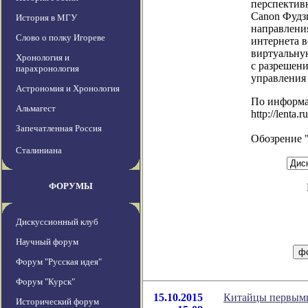
перспективн
Canon Фудз
История в МГУ
направлени
Слово о полку Игореве
интернета 
виртуальну
Хронология и
с разрешени
парахронология
управления
Астрономия и Хронология
По информ
Альмагест
http://lenta.
Запечатленная Россия
Обозрение 
Сталиниана
ФОРУМЫ
Дискуссионный клуб
Научный форум
Форум "Русская идея"
Форум "Курск"
15.10.2015
Китайцы первыми
Исторический форум