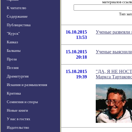
материалов ссылка
К читателю
Тип за
Содержание
Публицистика
16.10.2015
Ученые развеяли 
"Курск"
13:53
Кавказ
Балканы
15.10.2015
Ученые выяснили
20:18
Проза
Поэзия
15.10.2015
"ДА, Я НЕ НОСТР
Драматургия
19:39
Маркса Тартаков
Искания и размышления
Критика
Сомнения и споры
Новые книги
У нас в гостях
Издательство