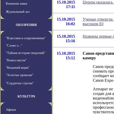
15.10.2015
Церера оказалась
Книжная лавка
17:11
Журнальный зал
15.10.2015
Ученые отвергли
16:02
высоким IQ
ОБОЗРЕНИЯ
15.10.2015
Названы первые п
"Классики и современники"
15:16
"Слово о..."
"Тайная история творений"
15.10.2015
Canon представи
15:12
камеру
"Книга писем"
Canon пред
"Кошачий ящик"
снимать при
"Золотые прииски"
сообщает к
Canon Expo
"Сердитые стрелы"
Аппарат не 
создан для 
КУЛЬТУРА
видеонаблю
используетс
профессион
Афиша
чувствитель