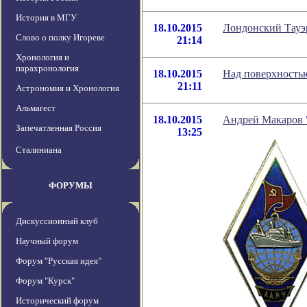
История в МГУ
18.10.2015
Лондонский Тауэр
Слово о полку Игореве
21:14
Хронология и
парахронология
18.10.2015
Над поверхностью
21:11
Астрономия и Хронология
Альмагест
18.10.2015
Андрей Макаров "
Запечатленная Россия
13:25
Сталиниана
ФОРУМЫ
Дискуссионный клуб
Научный форум
Форум "Русская идея"
Форум "Курск"
Исторический форум