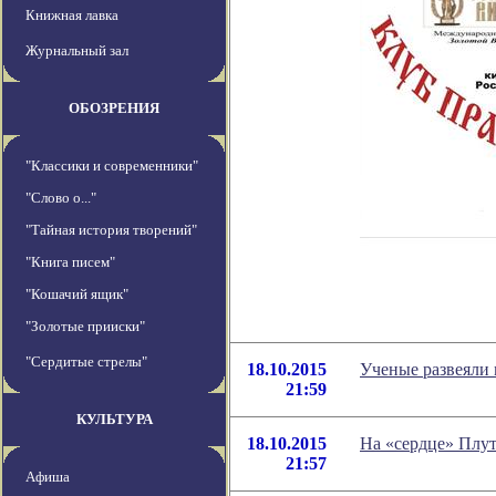
Книжная лавка
Журнальный зал
ОБОЗРЕНИЯ
"Классики и современники"
"Слово о..."
"Тайная история творений"
"Книга писем"
"Кошачий ящик"
"Золотые прииски"
"Сердитые стрелы"
18.10.2015
Ученые развеяли 
21:59
КУЛЬТУРА
18.10.2015
На «сердце» Плу
21:57
Афиша