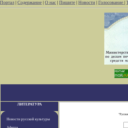
Портал
|
Содержание
|
О нас
|
Пишите
|
Новости
|
Голосование
|
ЛИТЕРАТУРА
"Русски
Новости русской культуры
Афиша