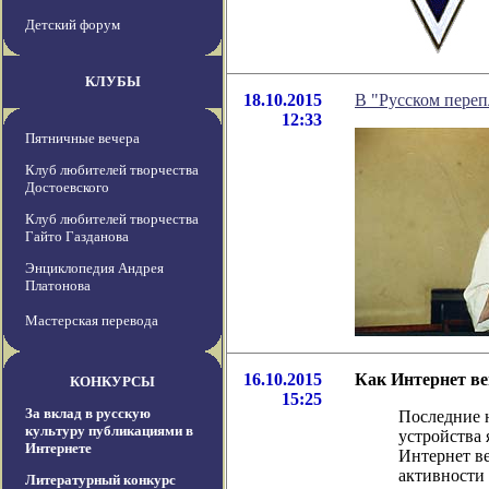
Детский форум
КЛУБЫ
18.10.2015
В "Русском переп
12:33
Пятничные вечера
Клуб любителей творчества
Достоевского
Клуб любителей творчества
Гайто Газданова
Энциклопедия Андрея
Платонова
Мастерская перевода
16.10.2015
Как Интернет ве
КОНКУРСЫ
15:25
За вклад в русскую
Последние 
культуру публикациями в
устройства 
Интернете
Интернет ве
активности 
Литературный конкурс