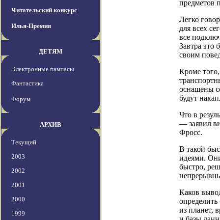
предметов 
Читательский конкурс
Легко говор
Илья-Премия
для всех се
все подключ
Завтра это 
ДЕТЯМ
своим пове
Электронные пампасы
Кроме того,
транспортны
Фантастика
оснащены с
будут накап
Форум
Что в резул
— заявил в
АРХИВ
Фросс.
Текущий
В такой быс
2003
идеями. Они
быстро, реш
2002
непрерывны
2001
Каков выво
2000
определить 
из планет, 
1999
и базы данн