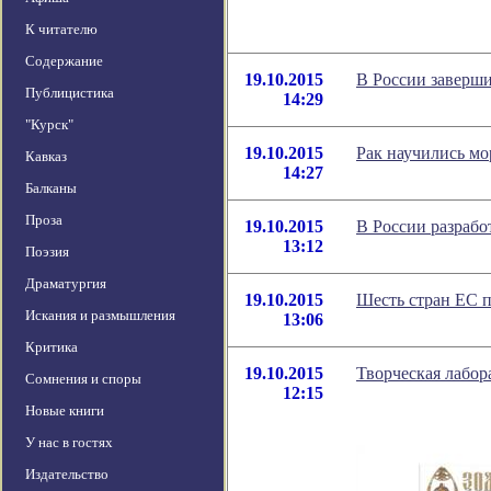
К читателю
Содержание
19.10.2015
В России заверш
Публицистика
14:29
"Курск"
19.10.2015
Рак научились мо
Кавказ
14:27
Балканы
Проза
19.10.2015
В России разраб
13:12
Поэзия
Драматургия
19.10.2015
Шесть стран ЕС 
Искания и размышления
13:06
Критика
19.10.2015
Творческая лабор
Сомнения и споры
12:15
Новые книги
У нас в гостях
Издательство