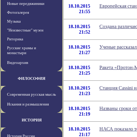
Новые передвжиники
18.10.2015
Европейская стан
21:55
Фотогалерея
Музыка
18.10.2015
Создана различа
"Неизвестные" музеи
21:52
Риторика
18.10.2015
Ученые рассказал
Русские храмы и
21:27
монастыри
Видеоархив
18.10.2015
Ракета «Протон-
21:25
ФИЛОСОФИЯ
18.10.2015
Станция Cassini 
21:23
Современная русская мысль
Искания и размышления
18.10.2015
Названы сроки от
21:19
ИСТОРИЯ
18.10.2015
НАСА показало т
21:17
История России