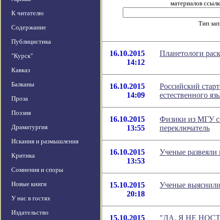
материалов ссылка
К читателю
Тип за
Содержание
Публицистика
16.10.2015
Планетологи раск
"Курск"
14:12
Кавказ
Балканы
16.10.2015
Российский старт
14:09
естественного яз
Проза
Поэзия
16.10.2015
Физики из МГУ с
Драматургия
13:55
переключатель
Искания и размышления
16.10.2015
Ученые развеяли 
Критика
13:53
Сомнения и споры
Новые книги
15.10.2015
Ученые выяснили
20:18
У нас в гостях
Издательство
15.10.2015
"ДА, Я НЕ НОСТР