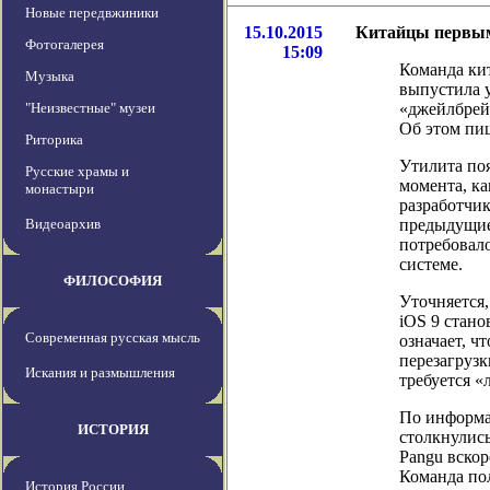
Новые передвжиники
15.10.2015
Китайцы первым
Фотогалерея
15:09
Команда ки
Музыка
выпустила 
"Неизвестные" музеи
«джейлбрейк
Об этом пиш
Риторика
Утилита поя
Русские храмы и
момента, ка
монастыри
разработчик
Видеоархив
предыдущие 
потребовал
системе.
ФИЛОСОФИЯ
Уточняется,
iOS 9 стано
Современная русская мысль
означает, ч
перезагрузк
Искания и размышления
требуется «
По информа
ИСТОРИЯ
столкнулись
Pangu вско
Команда по
История России