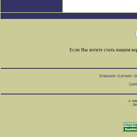
Если Вы хотите стать нашим к
Редколлегия
|
О журнале
|
Ав
Галер
© 1999
Ди