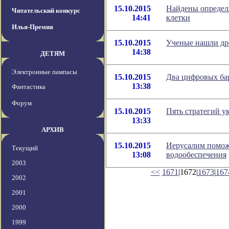
15.10.2015
Найдены определ
Читательский конкурс
14:41
клетки
Илья-Премия
15.10.2015
Ученые нашли др
14:38
ДЕТЯМ
Электронные пампасы
15.10.2015
Два цифровых ба
13:38
Фантастика
Форум
15.10.2015
Пять стратегий 
13:33
АРХИВ
15.10.2015
Иерусалим помож
Текущий
13:08
водообеспечения
2003
<<
1671
|1672|
1673
|
167
2002
2001
2000
1999