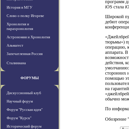
программ д
iOS стала iO
История в МГУ
Слово о полку Игореве
Широкой пуб
дебют опер
Хронология и
конференци
парахронология
«Джейлбрейк
Астрономия и Хронология
тюрьмы») п
Альмагест
операцию, к
аппарата. В
Запечатленная Россия
возможность
действия, к
Сталиниана
умолчанию:
сторонних и
ФОРУМЫ
помощью эт
пользовател
на гаранти
Дискуссионный клуб
«джейлбрей
обычно мож
Научный форум
По информаци
Форум "Русская идея"
Форум "Курск"
Обозрение 
Исторический форум