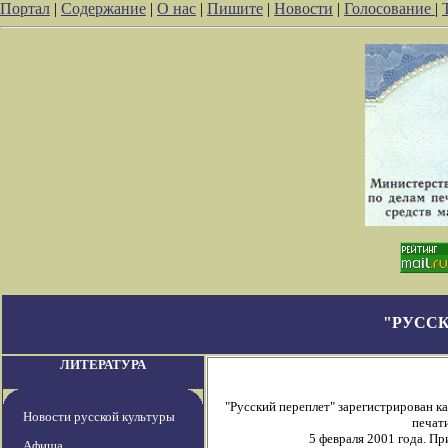
Портал
|
Содержание
|
О нас
|
Пишите
|
Новости
|
Голосование
|
"РУССК
ЛИТЕРАТУРА
"Русский переплет" зарегистрирован 
Новости русской культуры
печати
5 февраля 2001 года. П
Афиша