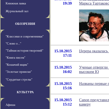
19:39
Маркса Тартаков
Книжная лавка
Журнальный зал
ОБОЗРЕНИЯ
"Классики и современники"
"Слово о..."
"Тайная история творений"
15.10.2015
Церера оказалась
17:11
"Книга писем"
"Кошачий ящик"
15.10.2015
Ученые отвергли
16:02
высоким IQ
"Золотые прииски"
"Сердитые стрелы"
15.10.2015
Названы первые п
15:16
КУЛЬТУРА
15.10.2015
Canon представил
15:12
камеру
Афиша