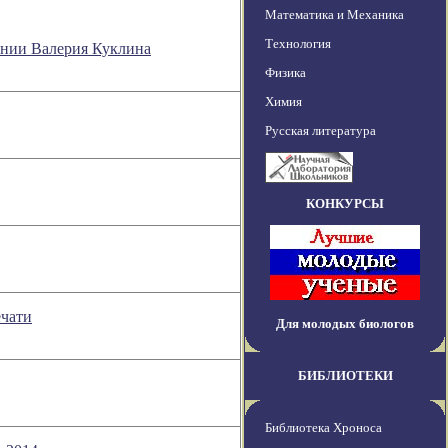
Математика и Механика
Технология
рении Валерия Куклина
Физика
Химия
Русская литература
КОНКУРСЫ
ечати
Для молодых биологов
БИБЛИОТЕКИ
Библиотека Хроноса