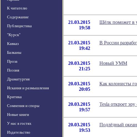
К читателю
Содержание
21.03.2015
Шёлк поможет в 
Публицистика
19:58
"Курск"
21.03.2015
В России разрабо
Кавказ
19:42
Балканы
Проза
20.03.2015
Новый УММ
21:25
Поэзия
Драматургия
20.03.2015
Как колонисты го
Искания и размышления
20:05
Критика
20.03.2015
Tesla откроет эр
Сомнения и споры
19:57
Новые книги
У нас в гостях
20.03.2015
Подлёдный океан
19:53
Издательство