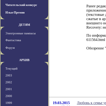
Читательский конкурс
Ранее редак
приложение 
Илья-Премия
(текстовые 
сжатые в а
внешнего но
ДЕТЯМ
Recovery: н
Электронные пампасы
По информаци
611564.html
Фантастика
Форум
Обозрение 
АРХИВ
Текущий
2003
2002
2001
2000
19.03.2015
Любовь к семье у
1999