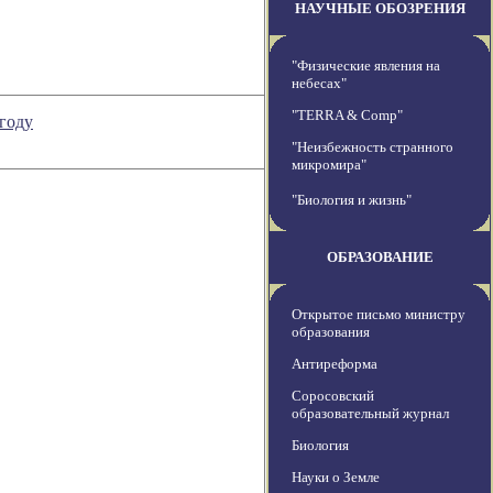
НАУЧНЫЕ ОБОЗРЕНИЯ
"Физические явления на
небесах"
"TERRA & Comp"
году
"Неизбежность странного
микромира"
"Биология и жизнь"
ОБРАЗОВАНИЕ
Открытое письмо министру
образования
Антиреформа
Соросовский
образовательный журнал
Биология
Науки о Земле