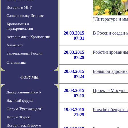
История в МГУ
Слово о полку Игореве
"Литература и м
Хронология и
парахронология
20.03.2015
В России создан 
Астрономия и Хронология
07:31
Альмагест
20.03.2015
Роботизированны
Запечатленная Россия
07:29
Сталиниана
20.03.2015
Большой адронный
07:24
ФОРУМЫ
20.03.2015
Проект «Мосул» 
Дискуссионный клуб
07:15
Научный форум
Форум "Русская идея"
19.03.2015
Porsche обещает 
21:25
Форум "Курск"
Исторический форум