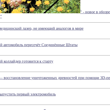
" - новое в обоз
ы"
медицинский лазер, не имеющий аналогов в мире
й автомобиль пересечёт Соединённые Штаты
 коллайдер готовится к старту
— восстановление уничтоженных древностей при помощи 3D-п
выпустить первый электромобиль