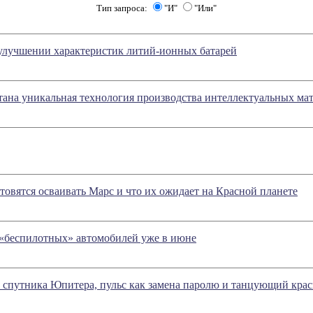
Тип запроса:
"И"
"Или"
улучшении характеристик литий-ионных батарей
тана уникальная технология производства интеллектуальных ма
товятся осваивать Марс и что их ожидает на Красной планете
у «беспилотных» автомобилей уже в июне
 спутника Юпитера, пульс как замена паролю и танцующий крас