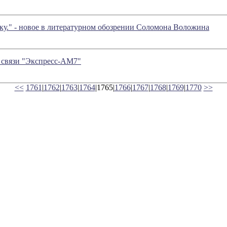
ку." - новое в литературном обозрении Соломона Воложина
 связи "Экспресс-АМ7"
<<
1761
|
1762
|
1763
|
1764
|1765|
1766
|
1767
|
1768
|
1769
|
1770
>>