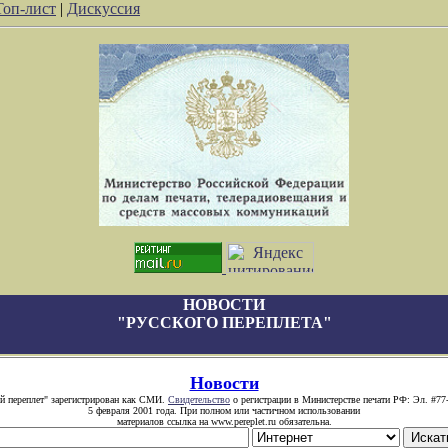
Топ-лист
|
Дискуссия
НОВОСТИ
"РУССКОГО ПЕРЕПЛЕТА"
Новости
й переплет" зарегистрирован как СМИ.
Свидетельство
о регистрации в Министерстве печати РФ: Эл. #77
5 февраля 2001 года. При полном или частичном использовании
материалов ссылка на www.pereplet.ru обязательна.