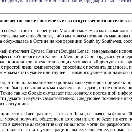
ого доступа в интернет в России и мире, предварительные итоги 
еловечество может поглупеть из-за искусственного интеллекта
о сейчас стоит на перепутье. Мы либо можем создать компьютер
лектуальные способности, либо мы можем позволить машинам пр
а обсуждалась в Остине на конференции South by Southwest, сообща
ый интеллект Дуглас Ленат (Douglas Lenat), генеральный испо
фессор Университета Карнеги-Меллон и Стэнфордского универси
де поисковиков, предоставляющих мгновенный доступ к инфор
 простой язык, компьютеров, способных поставить диагнозы, 
ы можем стать умнее или глупее — намного умнее или намного г
ил, что использование электронных калькуляторов привело к п
очень быстро выполнять математические задачи, но не понимаю
Точно так же Google окутывает пользователя постоянной информ
ти думать и изучать самостоятельно. Следующее поколение иск
ить ситуацию.
привести к Идеократии», — сказал Ленат, ссылаясь на фильм 2006
мы можем получить общество, в котором никто не будет ничего
 что в качестве альтернативы специалисты могли бы разработать
заставлял нас стать умнее, рациональнее, человечнее, и помог 