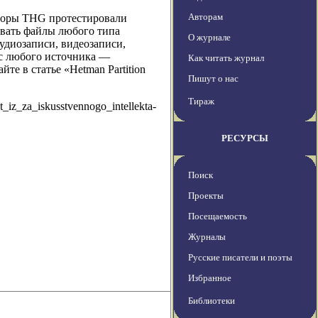
Авторам
акторы THG протестировали
ивать файлы любого типа
О журнале
удиозаписи, видеозаписи,
 с любого источника —
Как читать журнал
те в статье «Hetman Partition
Пишут о нас
Тираж
iz_za_iskusstvennogo_intellekta-
РЕСУРСЫ
Поиск
Проекты
Посещаемость
Журналы
Русские писатели и поэты
Избранное
Библиотеки