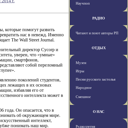
2014 г.
Научпоп
РАДИО
ы, которые помогут развить
Читают и поют авторы РП
евратить нас в невежд. Именно
ет The Wall Street Journal.
ОТДЫХ
лнительный директор Cycorp и
тета, уверен, что «умные»
мации, смартфонов,
Музеи
представляют собой переломный
лупее».
Игры
Песни русского застолья
оявлению поколений студентов,
щих лежащих в их основах
Народное
ации, избавляя его от
усственного интеллекта может в
Смешное
 года. Он опасается, что в
О НАС
 понимать об окружающем мире.
 искусственный интеллект,
глубже понимать наш мир.
Редколлегия