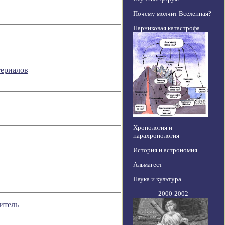
Почему молчит Вселенная?
Парниковая катастрофа
териалов
Хронология и
парахронология
История и астрономия
Альмагест
Наука и культура
2000-2002
итель