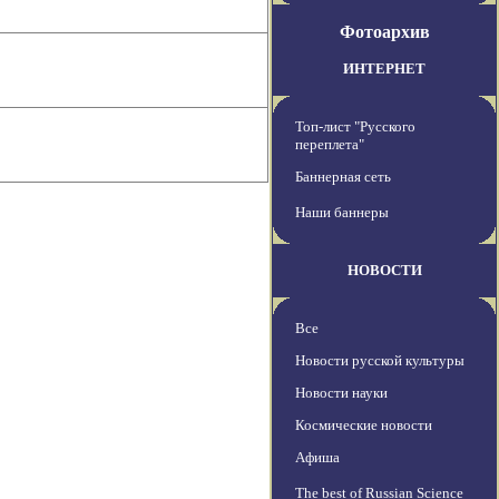
Фотоархив
ИНТЕРНЕТ
Топ-лист "Русского
переплета"
Баннерная сеть
Наши баннеры
НОВОСТИ
Все
Новости русской культуры
Новости науки
Космические новости
Афиша
The best of Russian Science