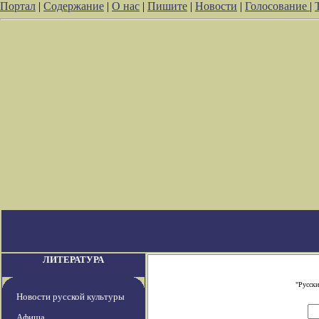
Портал
|
Содержание
|
О нас
|
Пишите
|
Новости
|
Голосование
|
ЛИТЕРАТУРА
"Русски
Новости русской культуры
Афиша