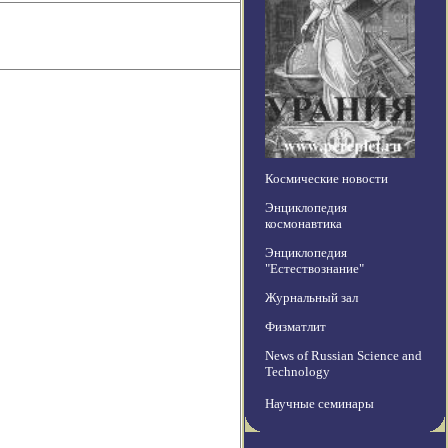
Космические новости
Энциклопедия
космонавтика
Энциклопедия
"Естествознание"
Журнальный зал
Физматлит
News of Russian Science and
Technology
Научные семинары