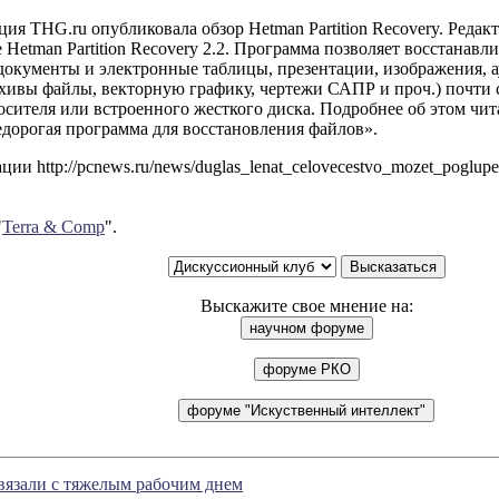
ция THG.ru опубликовала обзор Hetman Partition Recovery. Ред
Hetman Partition Recovery 2.2. Программа позволяет восстанавл
документы и электронные таблицы, презентации, изображения, а
рхивы файлы, векторную графику, чертежи САПР и проч.) почти
сителя или встроенного жесткого диска. Подробнее об этом читай
едорогая программа для восстановления файлов».
и http://pcnews.ru/news/duglas_lenat_celovecestvo_mozet_poglupet_
"
Terra & Comp
".
Выскажите свое мнение на:
вязали с тяжелым рабочим днем