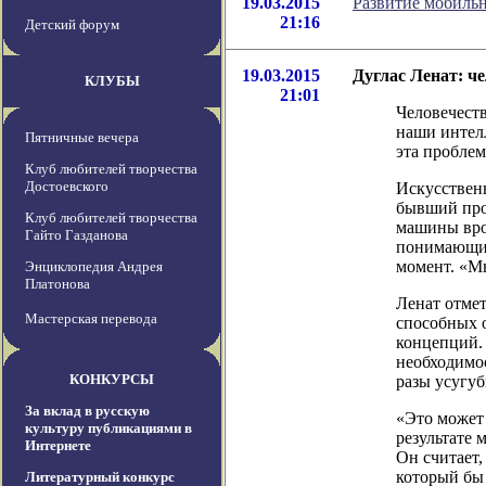
19.03.2015
Развитие мобильн
21:16
Детский форум
19.03.2015
Дуглас Ленат: ч
КЛУБЫ
21:01
Человечеств
наши интел
Пятничные вечера
эта проблем
Клуб любителей творчества
Достоевского
Искусственн
бывший про
Клуб любителей творчества
машины вро
Гайто Газданова
понимающих
момент. «М
Энциклопедия Андрея
Платонова
Ленат отмет
Мастерская перевода
способных 
концепций. 
необходимос
КОНКУРСЫ
разы усугуб
За вклад в русскую
«Это может 
культуру публикациями в
результате 
Интернете
Он считает,
который бы 
Литературный конкурс