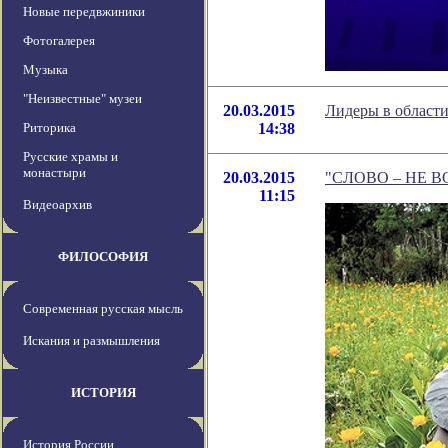
Новые передвжиники
Фотогалерея
Музыка
"Неизвестные" музеи
20.03.2015
Лидеры в област
Риторика
14:38
Русские храмы и
монастыри
20.03.2015
"СЛОВО – НЕ ВОР
11:15
Видеоархив
ФИЛОСОФИЯ
Современная русская мысль
Искания и размышления
ИСТОРИЯ
История России