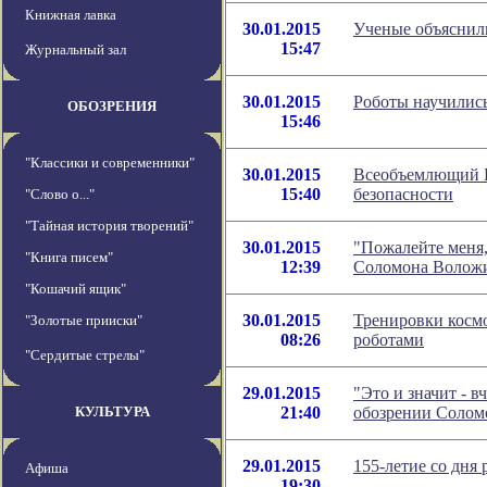
Книжная лавка
30.01.2015
Ученые объяснил
15:47
Журнальный зал
30.01.2015
Роботы научилис
ОБОЗРЕНИЯ
15:46
"Классики и современники"
30.01.2015
Всеобъемлющий 
15:40
безопасности
"Слово о..."
"Тайная история творений"
30.01.2015
"Пожалейте меня,
"Книга писем"
12:39
Соломона Волож
"Кошачий ящик"
30.01.2015
Тренировки косм
"Золотые прииски"
08:26
роботами
"Сердитые стрелы"
29.01.2015
"Это и значит - в
КУЛЬТУРА
21:40
обозрении Солом
29.01.2015
155-летие со дня
Афиша
19:30