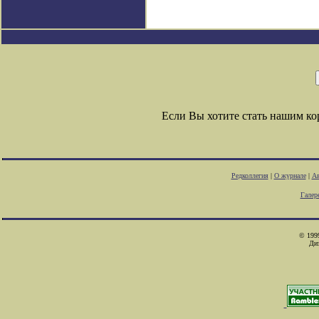
Если Вы хотите стать нашим к
Редколлегия
|
О журнале
|
Ав
Галер
© 1999
Ди