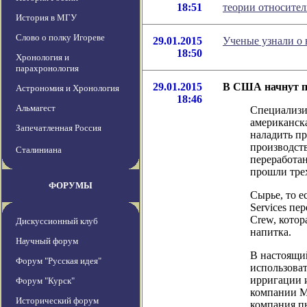
18:51
теории относител
История в МГУ
Слово о полку Игореве
29.01.2015
Ученые узнали о 
18:50
Хронология и
парахронология
29.01.2015
В США начнут пр
Астрономия и Хронология
18:46
Альмагест
Специализи
американска
Запечатленная Россия
наладить пр
производст
Сталиниана
переработа
прошли тре
ФОРУМЫ
Сырье, то е
Services пе
Crew, котор
Дискуссионный клуб
напитка.
Научный форум
В настоящи
Форум "Русская идея"
использова
ирригации 
Форум "Курск"
компании Ма
Исторический форум
компания п