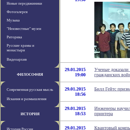
Новые передвжиники
Фотогалерея
Музыка
"Неизвестные" музеи
Риторика
Русские храмы и
монастыри
Видеоархив
29.01.2015
Ученые доказали
ФИЛОСОФИЯ
19:00
гражданских войн
29.01.2015
Билл Гейтс призн
Современная русская мысль
18:56
Искания и размышления
29.01.2015
Инженеры научил
18:53
принтера
ИСТОРИЯ
29.01.2015
Квантовый компь
История России