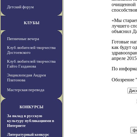
очищенной 
Детский форум
способство
«Мы стараем
КЛУБЫ
лучшего спо
объяснил Д
Пятничные вечера
Готовые нап
как будут 
Клуб любителей творчества
Достоевского
здравоохран
апреле 2015
Клуб любителей творчества
Гайто Газданова
По информаци
Энциклопедия Андрея
Обозрение 
Платонова
Мастерская перевода
КОНКУРСЫ
За вклад в русскую
культуру публикациями в
Интернете
Литературный конкурс