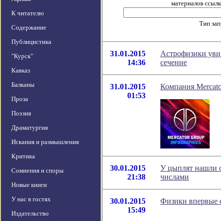
материалов ссылка
К читателю
Тип за
Содержание
Публицистика
31.01.2015
Астрофизики увид
"Курск"
14:36
сечение
Кавказ
Балканы
31.01.2015
Компания Mercato
01:53
Проза
Поэзия
Драматургия
Искания и размышления
Критика
30.01.2015
У цыплят нашли о
Сомнения и споры
21:38
числами
Новые книги
У нас в гостях
30.01.2015
Физики впервые с
15:49
Издательство