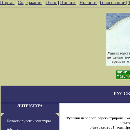
Портал
|
Содержание
|
О нас
|
Пишите
|
Новости
|
Голосование
|
"РУССК
ЛИТЕРАТУРА
"Русский переплет" зарегистрирован 
Новости русской культуры
печати
5 февраля 2001 года. П
Афиша