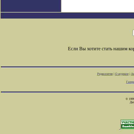
Если Вы хотите стать нашим к
Редколлегия
|
О журнале
|
Ав
Галер
© 1999
Ди