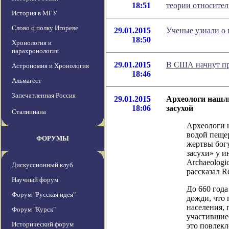
18:51
теории относител
История в МГУ
Слово о полку Игореве
29.01.2015
Ученые узнали о 
18:50
Хронология и
парахронология
29.01.2015
В США начнут пр
Астрономия и Хронология
18:46
Альмагест
Запечатленная Россия
29.01.2015
Археологи нашли
18:06
засухой
Сталиниана
Археологи 
водой пещер
ФОРУМЫ
жертвы богу
засухи» у и
Archaeologic
Дискуссионный клуб
рассказал Re
Научный форум
До 660 год
Форум "Русская идея"
дожди, что 
населения,
Форум "Курск"
участившиес
Исторический форум
это повлекл