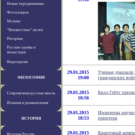
Новые передвжиники
Фотогалерея
Музыка
"Неизвестные" музеи
Риторика
Русские храмы и
монастыри
Видеоархив
29.01.2015
Ученые доказали
ФИЛОСОФИЯ
19:00
гражданских войн
29.01.2015
Билл Гейтс призн
Современная русская мысль
18:56
Искания и размышления
29.01.2015
Инженеры научил
18:53
принтера
ИСТОРИЯ
29.01.2015
Квантовый компь
История России