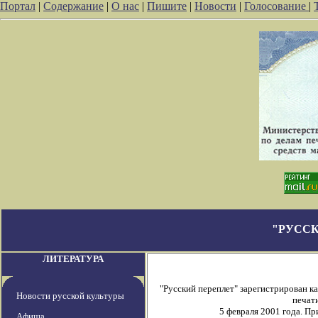
Портал
|
Содержание
|
О нас
|
Пишите
|
Новости
|
Голосование
|
"РУССК
ЛИТЕРАТУРА
"Русский переплет" зарегистрирован 
Новости русской культуры
печати
5 февраля 2001 года. П
Афиша