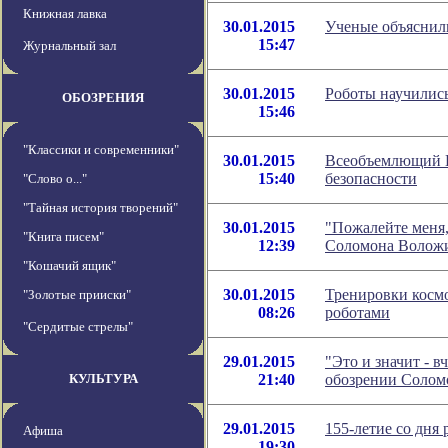
Книжная лавка
30.01.2015
Ученые объяснил
15:47
Журнальный зал
30.01.2015
Роботы научилис
ОБОЗРЕНИЯ
15:46
"Классики и современники"
30.01.2015
Всеобъемлющий 
15:40
безопасности
"Слово о..."
"Тайная история творений"
30.01.2015
"Пожалейте меня,
"Книга писем"
12:39
Соломона Волож
"Кошачий ящик"
30.01.2015
Тренировки косм
"Золотые прииски"
08:26
роботами
"Сердитые стрелы"
29.01.2015
"Это и значит - в
КУЛЬТУРА
21:40
обозрении Солом
29.01.2015
155-летие со дня
Афиша
19:30