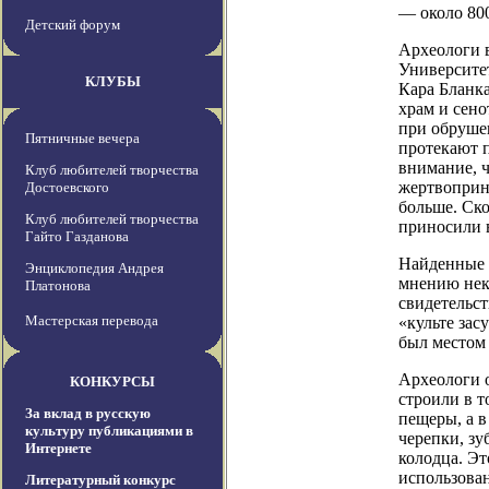
— около 800
Детский форум
Археологи в
Университет
КЛУБЫ
Кара Бланк
храм и сен
при обруше
Пятничные вечера
протекают 
внимание, ч
Клуб любителей творчества
жертвоприн
Достоевского
больше. Ско
Клуб любителей творчества
приносили в
Гайто Газданова
Найденные н
Энциклопедия Андрея
мнению нек
Платонова
свидетельс
Мастерская перевода
«культе зас
был местом 
Археологи 
КОНКУРСЫ
строили в т
За вклад в русскую
пещеры, а 
культуру публикациями в
черепки, зу
Интернете
колодца. Э
использован
Литературный конкурс