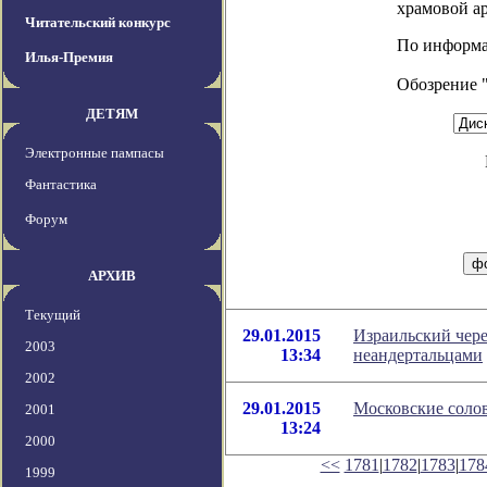
храмовой ар
Читательский конкурс
По информац
Илья-Премия
Обозрение 
ДЕТЯМ
Электронные пампасы
Фантастика
Форум
АРХИВ
Текущий
29.01.2015
Израильский чере
2003
13:34
неандертальцами
2002
29.01.2015
Московские соло
2001
13:24
2000
<<
1781
|
1782
|
1783
|
178
1999