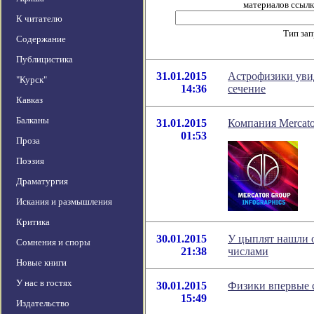
материалов ссылка
К читателю
Тип за
Содержание
Публицистика
31.01.2015
Астрофизики увид
"Курск"
14:36
сечение
Кавказ
Балканы
31.01.2015
Компания Mercato
01:53
Проза
Поэзия
Драматургия
Искания и размышления
Критика
30.01.2015
У цыплят нашли о
Сомнения и споры
21:38
числами
Новые книги
У нас в гостях
30.01.2015
Физики впервые с
15:49
Издательство