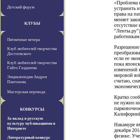
«Проблема в
Детский форум
устранить и
права на па
меняет зако
КЛУБЫ
отсутствие 
"Ленты.ру")
работникам
Пятничные вечера
Разрешение
Клуб любителей творчества
преобразова
Достоевского
если ее эко
Клуб любителей творчества
пока японск
Гайто Газданова
изменений н
мировой вой
Энциклопедия Андрея
считаю, сн
Платонова
экономичес
Мастерская перевода
Кратко соо
не нужно ни
парковочное
КОНКУРСЫ
Калифорний
За вклад в русскую
культуру публикациями в
Накамуре в
Интернете
декабря 201
физике. Уче
Литературный конкурс