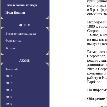
принципиал
Читательский конкурс
источников
в 5 раз эф
Илья-Премия
обычных ла
Исследован
ДЕТЯМ
1980-х годо
Corporation
Электронные пампасы
Амано, а ко
на них пат
Фантастика
выпуск све
Форум
Размер возн
Corporation,
решил судит
АРХИВ
длившихся п
Nichia Corp
Текущий
компании и 
2003
работу в К
Барбаре.
2002
По информац
2001
2000
Обозрение 
1999