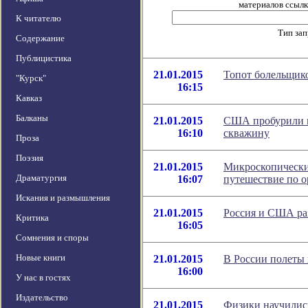
материалов ссылка
К читателю
Тип за
Содержание
Публицистика
21.01.2015
Топот болельщико
"Курск"
16:15
Кавказ
Балканы
21.01.2015
США пробурили 
16:10
скважину
Проза
Поэзия
21.01.2015
Микроскопически
Драматургия
16:07
путешествие по 
Искания и размышления
21.01.2015
Россия и США раз
Критика
16:05
Сомнения и споры
Новые книги
21.01.2015
В России полеты
16:00
У нас в гостях
Издательство
21.01.2015
Физики научилис