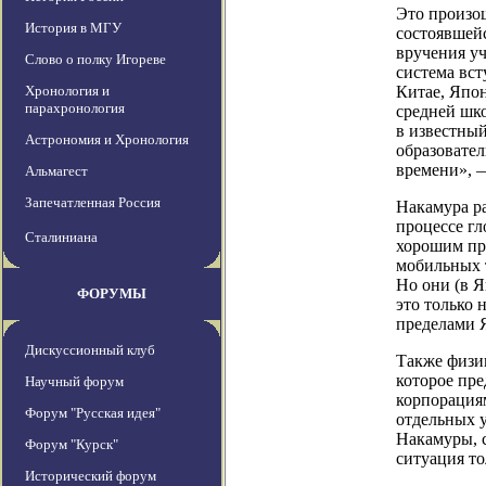
Это произо
История в МГУ
состоявшейс
вручения у
Слово о полку Игореве
система вст
Хронология и
Китае, Япон
парахронология
средней шк
в известный
Астрономия и Хронология
образовател
времени», 
Альмагест
Запечатленная Россия
Накамура ра
процессе гл
Сталиниана
хорошим пр
мобильных т
Но они (в 
ФОРУМЫ
это только 
пределами 
Дискуссионный клуб
Также физик
которое пр
Научный форум
корпорациям
Форум "Русская идея"
отдельных у
Накамуры, с
Форум "Курск"
ситуация то
Исторический форум