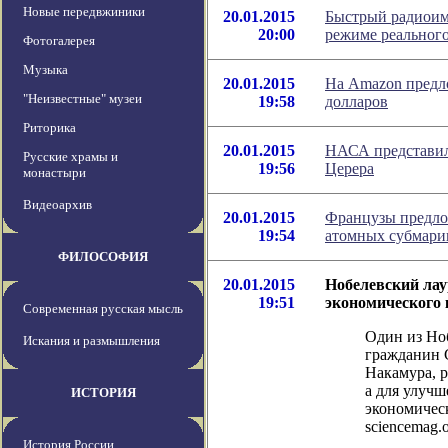
Новые передвжиники
20.01.2015
Быстрый радиоим
20:00
режиме реальног
Фотогалерея
Музыка
20.01.2015
На Amazon предл
"Неизвестные" музеи
19:58
долларов
Риторика
20.01.2015
НАСА представил
Русские храмы и
19:56
Церера
монастыри
Видеоархив
20.01.2015
Французы предло
19:54
атомных субмари
ФИЛОСОФИЯ
20.01.2015
Нобелевский ла
19:51
экономического 
Современная русская мысль
Один из Ноб
Искания и размышления
гражданин 
Накамура, 
а для улучш
ИСТОРИЯ
экономическ
sciencemag.o
История России