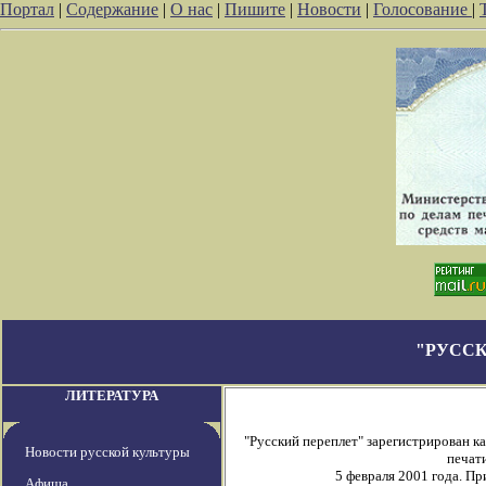
Портал
|
Содержание
|
О нас
|
Пишите
|
Новости
|
Голосование
|
"РУССК
ЛИТЕРАТУРА
"Русский переплет" зарегистрирован 
Новости русской культуры
печати
5 февраля 2001 года. П
Афиша