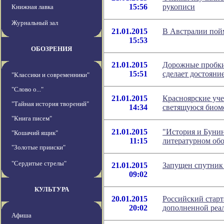
15:56
рукописи
Книжная лавка
Журнальный зал
21.01.2015
В Австралии пой
15:53
ОБОЗРЕНИЯ
21.01.2015
Дорожные пробки
15:51
сделает достояни
"Классики и современники"
"Слово о..."
21.01.2015
Красноярские уч
"Тайная история творений"
14:34
светящуюся биом
"Книга писем"
21.01.2015
"История и Бунин
"Кошачий ящик"
11:15
литературном об
"Золотые прииски"
"Сердитые стрелы"
21.01.2015
Запущен спутни
09:02
КУЛЬТУРА
20.01.2015
Российский старт
20:02
дополненной реа
Афиша