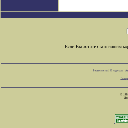
Если Вы хотите стать нашим к
Редколлегия
|
О журнале
|
Ав
Галер
© 1999
Ди