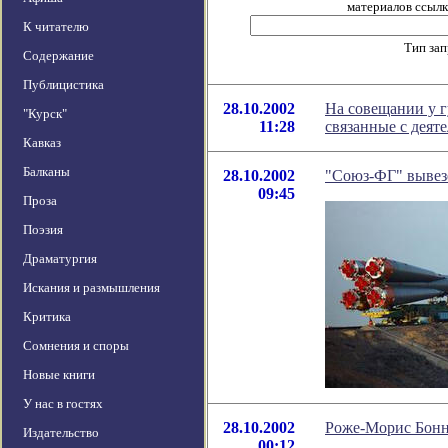
материалов ссылка
К читателю
Тип за
Содержание
Публицистика
28.10.2002
На совещании у г
"Курск"
11:28
связанные с деят
Кавказ
Балканы
28.10.2002
"Союз-ФГ" вывез
09:45
Проза
Поэзия
Драматургия
Искания и размышления
Критика
Сомнения и споры
Новые книги
У нас в гостях
28.10.2002
Роже-Морис Бон
Издательство
00:12