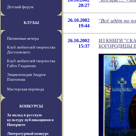
20:27
Детский форум
26.10.2002
Всё идёт по пл
"
КЛУБЫ
19:44
Пятничные вечера
26.10.2002
ИЗ КНИГИ "СК
15:37
БОГОРОДИЦЫ В 
Клуб любителей творчества
Достоевского
Клуб любителей творчества
Гайто Газданова
Энциклопедия Андрея
Платонова
Мастерская перевода
КОНКУРСЫ
За вклад в русскую
культуру публикациями в
Интернете
Литературный конкурс