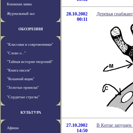
Книжная лавка
Журнальный зал
28.10.2002
Деревья снабжаю
00:11
ОБОЗРЕНИЯ
"Классики и современники"
"Слово о..."
"Тайная история творений"
"Книга писем"
"Кошачий ящик"
"Золотые прииски"
"Сердитые стрелы"
КУЛЬТУРА
27.10.2002
В Китае запущен
Афиша
14:50