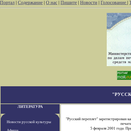
Портал
|
Содержание
|
О нас
|
Пишите
|
Новости
|
Голосование
|
"РУССК
ЛИТЕРАТУРА
"Русский переплет" зарегистрирован 
Новости русской культуры
печати
5 февраля 2001 года. П
Афиша