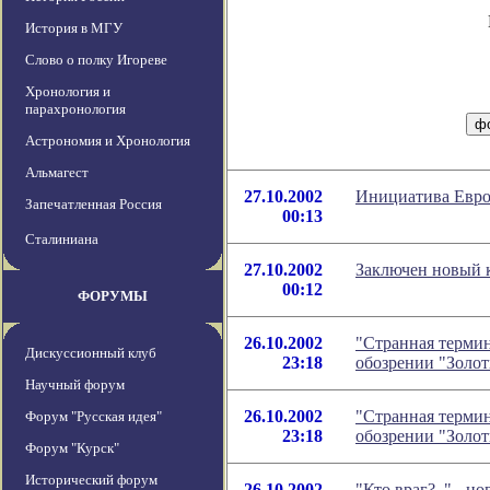
История в МГУ
Слово о полку Игореве
Хронология и
парахронология
Астрономия и Хронология
Альмагест
27.10.2002
Инициатива Европ
Запечатленная Россия
00:13
Сталиниана
27.10.2002
Заключен новый 
00:12
ФОРУМЫ
26.10.2002
"Странная термин
Дискуссионный клуб
23:18
обозрении "Золо
Научный форум
26.10.2002
"Странная термин
Форум "Русская идея"
23:18
обозрении "Золо
Форум "Курск"
Исторический форум
26.10.2002
"Кто враг?.." - 