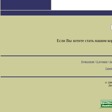
Если Вы хотите стать нашим к
Редколлегия
|
О журнале
|
Ав
Галер
© 1999
Ди