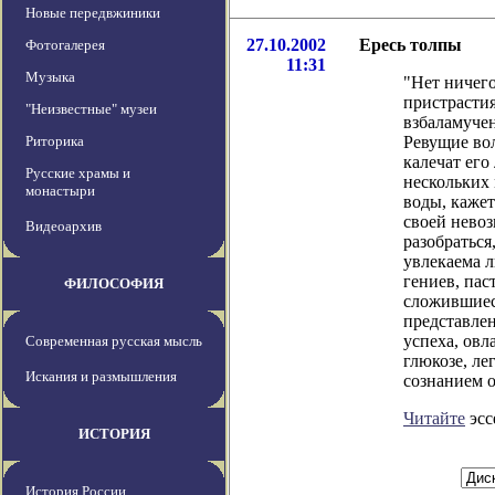
Новые передвжиники
27.10.2002
Ересь толпы
Фотогалерея
11:31
Музыка
"Нет ничего
пристрастия
"Неизвестные" музеи
взбаламуче
Риторика
Ревущие во
калечат его
Русские храмы и
нескольких
монастыри
воды, кажет
своей невоз
Видеоархив
разобраться
увлекаема 
гениев, пас
ФИЛОСОФИЯ
сложившиес
представлен
успеха, ов
Современная русская мысль
глюкозе, ле
Искания и размышления
сознанием о
Читайте
эсс
ИСТОРИЯ
История России