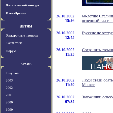
Читательский конкурс
Илья-Премия
26.10.2002
60-летию Сталинг
15:26
огненный вал и в
ДЕТЯМ
26.10.2002
Русские не отсту
Электронные пампасы
12:45
Фантастика
26.10.2002
Сохранить атомн
Форум
11:35
АРХИВ
Текущий
26.10.2002
Люди стали боять
2003
11:29
Москве
2002
2001
26.10.2002
Заложники осво
07:34
2000
1999