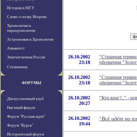
История в МГУ
Слово о полку Игореве
Хронология и
парахронология
Астрономия и Хронология
Альмагест
26.10.2002
"Странная термин
Запечатленная Россия
23:18
обозрении "Золо
Сталиниана
26.10.2002
"Странная термин
23:18
обозрении "Золо
ФОРУМЫ
26.10.2002
"Кто враг?.." - 
Дискуссионный клуб
20:27
Научный форум
Форум "Русская идея"
26.10.2002
Всё идёт по пл
"
19:44
Форум "Курск"
Исторический форум