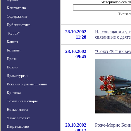
материалов ссылка
К читателю
Тип за
Содержание
Публицистика
28.10.2002
На совещании у г
"Курск"
11:28
связанные с деят
Кавказ
Балканы
28.10.2002
"Союз-ФГ" вывез
09:45
Проза
Поэзия
Драматургия
Искания и размышления
Критика
Сомнения и споры
Новые книги
У нас в гостях
28.10.2002
Роже-Морис Бон
Издательство
00:12