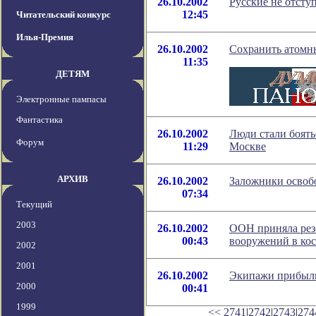
26.10.2002
Русские не отсту
12:45
Читательский конкурс
Илья-Премия
26.10.2002
Сохранить атомн
11:35
ДЕТЯМ
Электронные пампасы
Фантастика
26.10.2002
Люди стали боять
Форум
11:29
Москве
АРХИВ
26.10.2002
Заложники осво
07:34
Текущий
2003
26.10.2002
ООН приняла рез
00:43
вооружений в ко
2002
2001
26.10.2002
Экипажи прибыли
2000
00:41
1999
<<
2741
|
2742
|
2743
|
274