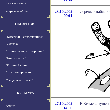
Книжная лавка
Журнальный зал
28.10.2002
Деревья снабжаю
00:11
ОБОЗРЕНИЯ
"Классики и современники"
"Слово о..."
"Тайная история творений"
"Книга писем"
"Кошачий ящик"
"Золотые прииски"
"Сердитые стрелы"
КУЛЬТУРА
27.10.2002
В Китае запущен
Афиша
14:50