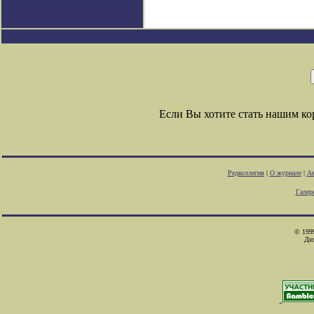
Если Вы хотите стать нашим к
Редколлегия
|
О журнале
|
Ав
Галер
© 1999
Ди