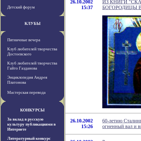
26.10.2002
ИЗ КНИГИ "СК
Детский форум
15:37
БОГОРОДИЦЫ В 
КЛУБЫ
Пятничные вечера
Клуб любителей творчества
Достоевского
Клуб любителей творчества
Гайто Газданова
Энциклопедия Андрея
Платонова
Мастерская перевода
КОНКУРСЫ
За вклад в русскую
26.10.2002
60-летию Сталинг
культуру публикациями в
15:26
огненный вал и в
Интернете
Литературный конкурс