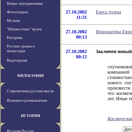
Новые передвжиники
27.10.2002
Ересь толпы
Фотогалерея
11:31
Музыка
"Неизвестные" музеи
27.10.2002
Инициатива Европ
00:13
Риторика
Русские храмы и
монастыри
27.10.2002
Заключен новый
00:12
Видеоархив
Крупне
спутниково
компанией
ФИЛОСОФИЯ
стоимость
нового спу
произвести 
Современная русская мысль
что космич
лет. Иные 
Искания и размышления
ИСТОРИЯ
Космически
История России