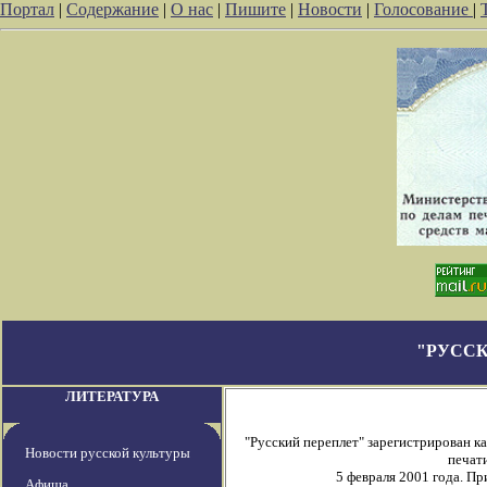
Портал
|
Содержание
|
О нас
|
Пишите
|
Новости
|
Голосование
|
"РУССК
ЛИТЕРАТУРА
"Русский переплет" зарегистрирован 
Новости русской культуры
печати
5 февраля 2001 года. П
Афиша