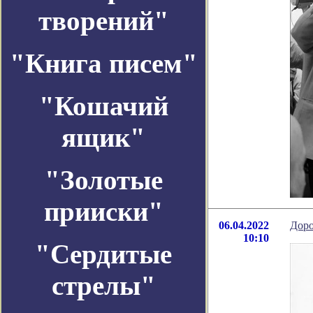
творений"
"Книга писем"
"Кошачий
ящик"
"Золотые
прииски"
06.04.2022
Доро
10:10
"Сердитые
стрелы"