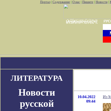
Портал
|
Содержание
|
О нас
|
Пишите
|
Новости
|
лить аккаунт pokemon go
Где найти покемон го
Покемон го карт
ЛИТЕРАТУРА
Новости
10.04.2022
Из М
русской
09:44