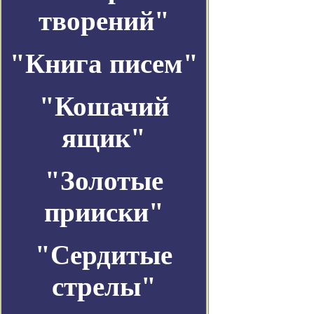
творений"
"Книга писем"
"Кошачий
ящик"
"Золотые
прииски"
"Сердитые
стрелы"