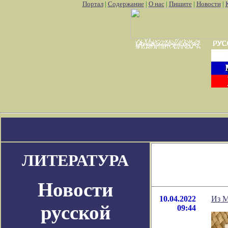
Портал
|
Содержание
|
О нас
|
Пишите
|
Новости
|
mon go
Где найти покемон го
Покемон го картинки
Как использов
ЛИТЕРАТУРА
Новости
10.04.2022
Из М
русской
09:44