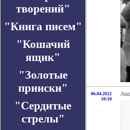
творений"
"Книга писем"
"Кошачий
ящик"
"Золотые
прииски"
06.04.2022
Доро
10:10
"Сердитые
стрелы"