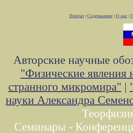
Портал
|
Содержание
|
О нас
|
Авторские научные обоз
"Физические явления 
странного микромира"
|
науки Александра Семен
Теорфизи
Семинары - Конференц