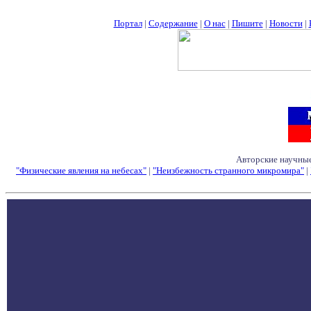
Портал
|
Содержание
|
О нас
|
Пишите
|
Новости
|
Авторские научные
"Физические явления на небесах"
|
"Неизбежность странного микромира"
|
Семинары - Конфе