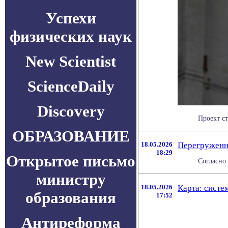
Успехи
физических наук
New Scientist
ScienceDaily
Discovery
Проект ст
ОБРАЗОВАНИЕ
18.05.2026
Перегруженн
18:29
Открытое письмо
Согласно 
министру
18.05.2026
Карта: систе
образования
17:52
Антиреформа