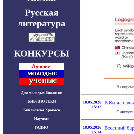
Русская
литература
КОНКУРСЫ
В соврем
Для молодых биологов
БИБЛИОТЕКИ
18.05.2026
В Китае нача
15:32
Библиотека Хроноса
С августа
Научпоп
РАДИО
18.05.2026
Весенний ба
15:14