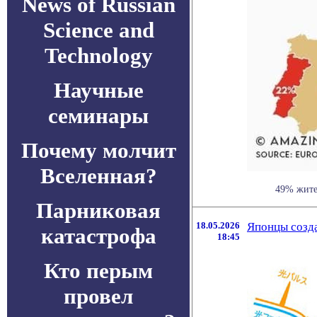
News of Russian
Science and
Technology
Научные
семинары
Почему молчит
Вселенная?
49% жител
Парниковая
18.05.2026
Японцы созда
катастрофа
18:45
Кто перым
провел