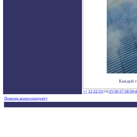
Каждый го
<<
31
|
32
|
33
|34|
35
|
36
|
37
|
38
|
39
|
4
Помощь корреспонденту