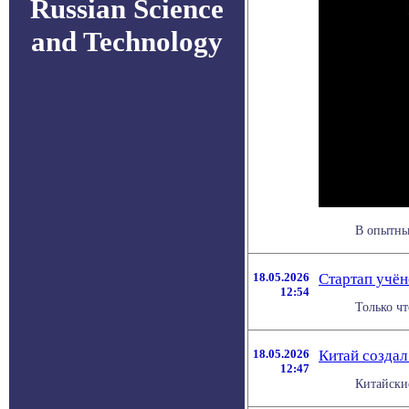
Russian Science
and Technology
В опытных
18.05.2026
Стартап учён
12:54
Только ч
18.05.2026
Китай создал
12:47
Китайские