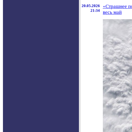
20.05.2026
«Страшнее по
21:34
весь май