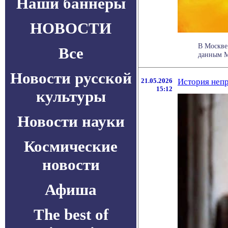
Наши баннеры
НОВОСТИ
В Москве
Все
данным М
Новости русской
21.05.2026
История непр
15:12
культуры
Новости науки
Космические
новости
Афиша
The best of