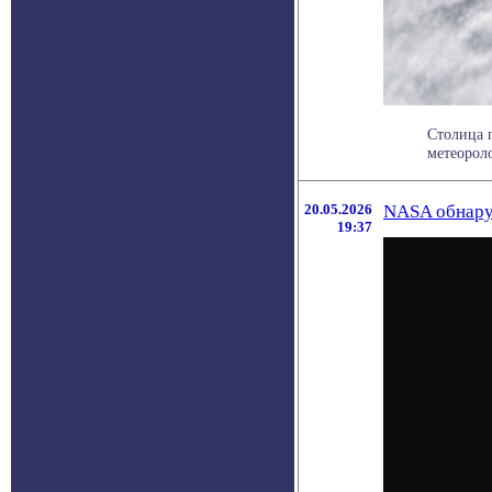
Столица п
метеороло
20.05.2026
NASA обнару
19:37