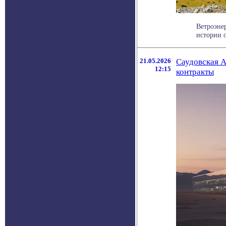
Ветроэне
истории о
21.05.2026
Саудовская А
12:15
контракты