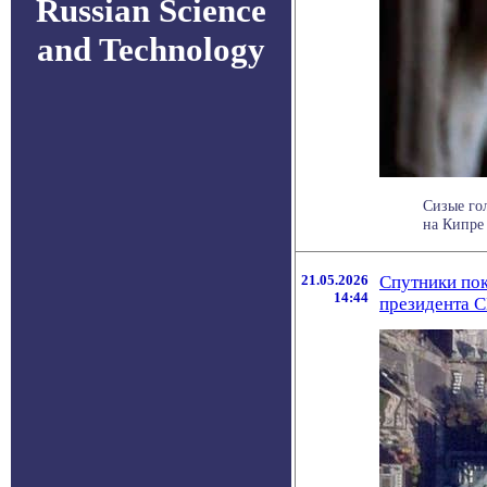
Russian Science
and Technology
Сизые го
на Кипре 
21.05.2026
Спутники пок
14:44
президента