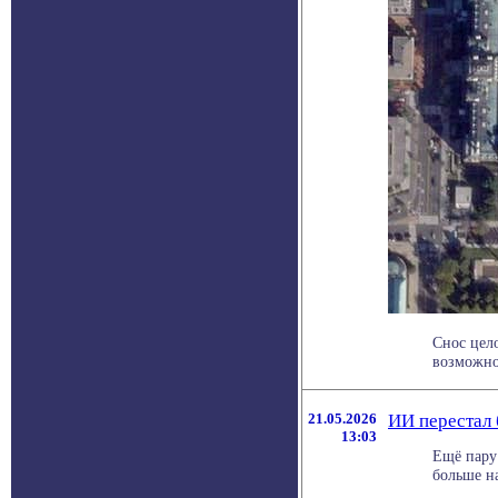
Снос цело
возможнос
21.05.2026
ИИ перестал
13:03
Ещё пару
больше н