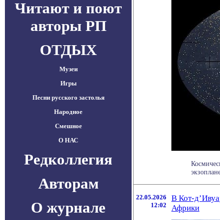
Читают и поют
авторы РП
ОТДЫХ
Музеи
Игры
Песни русского застолья
Народное
Смешное
О НАС
Редколлегия
Космическ
экзоплане
Авторам
22.05.2026
В Кот-д’Ивуа
О журнале
12:02
Африки