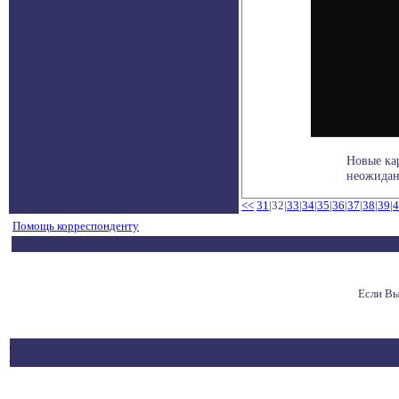
Новые ка
неожидан
<<
31
|32|
33
|
34
|
35
|
36
|
37
|
38
|
39
|
4
Помощь корреспонденту
Если Вы