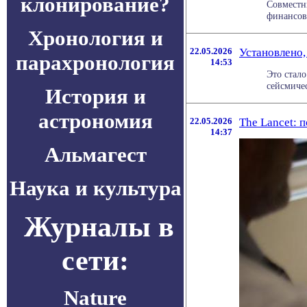
клонирование?
Совместн
финансовы
Хронология и
22.05.2026
Установлено,
парахронология
14:53
Это стал
сейсмичес
История и
астрономия
22.05.2026
The Lancet: 
14:37
Альмагест
Наука и культура
Журналы в
сети:
Nature