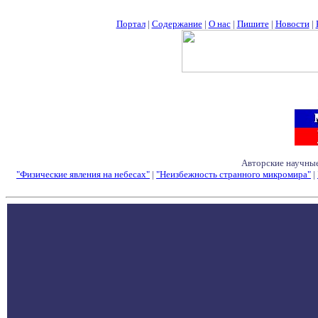
Портал
|
Содержание
|
О нас
|
Пишите
|
Новости
|
Авторские научные
"Физические явления на небесах"
|
"Неизбежность странного микромира"
|
Семинары - Конфе