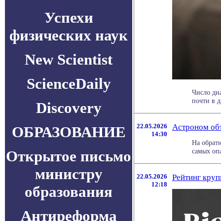
Успехи
физических наук
New Scientist
ScienceDaily
Число ди
почти в д
Discovery
22.05.2026
Астроном объ
ОБРАЗОВАНИЕ
14:30
На обратн
самых опа
Открытое письмо
министру
22.05.2026
Рейтинг круп
12:18
образования
Антиреформа