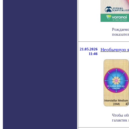
Рождаемо
показател
21.05.2026
Необычную я
11:46
Чтобы об
галактик 