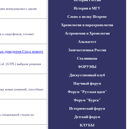
История в МГУ
ешно конкурировал с двумя
Слово о полку Игореве
Хронология и парахронология
Астрономия и Хронология
в и смартфонов, готовит
Альмагест
Запечатленная Россия
х декодеров Cisco нового
Сталиниана
 Ltd. (GTPL) выбрала решения
ФОРУМЫ
Дискуссионный клуб
Научный форум
 ряд новых решений, способных
Форум "Русская идея"
Форум "Курск"
Исторический форум
ск специальной студии по
Детский форум
КЛУБЫ