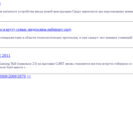
т
я патентует устройства ввода новой конструкции Скоро закончится эра персональных комп
 . .
 в кругу семьи: видеосвязь набирает силу
специалистами в области технологических прогнозов, и они скажут: нет никаких сомнений 
T 2011
Gaming Hall (павильон 23) на выставке CeBIT вновь становится местом встречи геймеров со
е Intel вместе с . . .
2068
|
2069
|
2070
>>