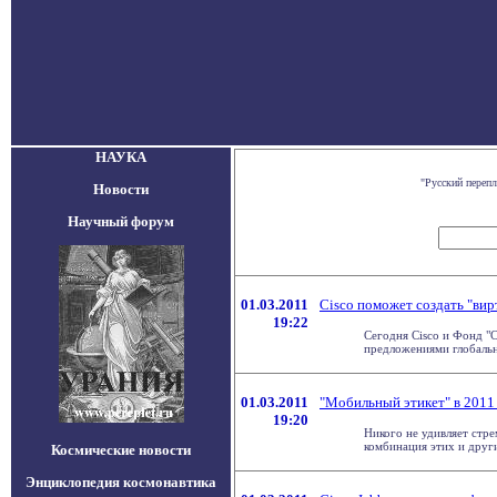
НАУКА
"Русский переп
Новости
Научный форум
01.03.2011
Cisco поможет создать "вир
19:22
Сегодня Cisco и Фонд "С
предложениями глобально
01.03.2011
"Мобильный этикет" в 2011 
19:20
Никого не удивляет стре
комбинация этих и других
Космические новости
Энциклопедия космонавтика