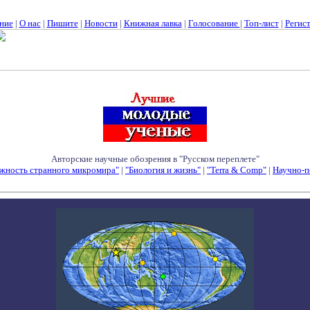
ние
|
О нас
|
Пишите
|
Новости
|
Книжная лавка
|
Голосование
|
Топ-лист
|
Регис
Авторские научные обозрения в "Русском переплете"
жность странного микромира"
|
"Биология и жизнь"
|
"Terra & Comp"
|
Научно-п
Семинары - Конференции - Симпозиумы - Конкурсы