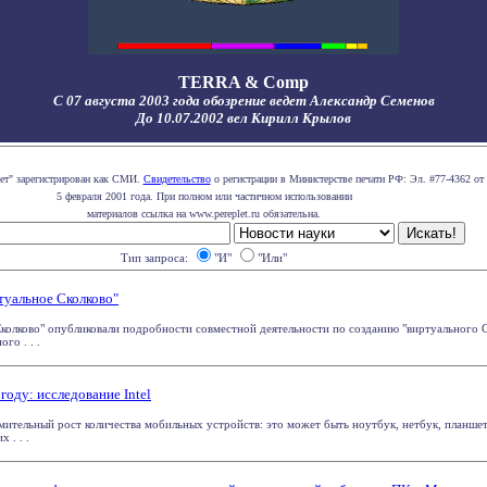
TERRA & Comp
С 07 августа 2003 года обозрение ведет Александр Семенов
До 10.07.2002 вел Кирилл Крылов
лет" зарегистрирован как СМИ.
Свидетельство
о регистрации в Министерстве печати РФ: Эл. #77-4362 от
5 февраля 2001 года. При полном или частичном использовании
материалов ссылка на www.pereplet.ru обязательна.
Тип запроса:
"И"
"Или"
туальное Сколково"
колково" опубликовали подробности совместной деятельности по созданию "виртуального Ск
го . . .
году: исследование Intel
мительный рост количества мобильных устройств: это может быть ноутбук, нетбук, планшет
 . . .