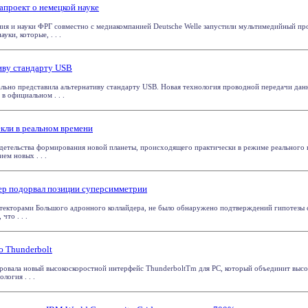
апроект о немецкой науке
ия и науки ФРГ совместно с медиакомпанией Deutsche Welle запустили мультимедийный пр
ки, которые, . . .
тиву стандарту USB
ально представила альтернативу стандарту USB. Новая технология проводной передачи дан
в официальном . . .
кли в реальном времени
етельства формирования новой планеты, происходящего практически в режиме реального в
ем новых . . .
ер подорвал позиции суперсимметрии
текторами Большого адронного коллайдера, не было обнаружено подтверждений гипотезы с
что . . .
ю Thunderbolt
ировала новый высокоскоростной интерфейс ThunderboltTm для PC, который объединит выс
логия . . .