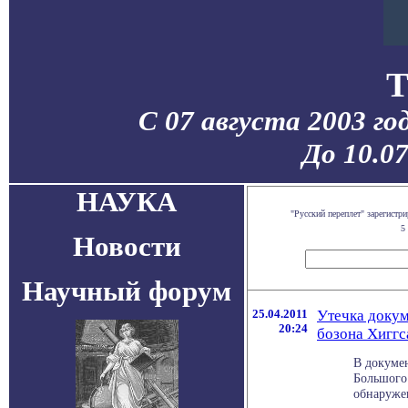
T
С 07 августа 2003 го
До 10.0
НАУКА
"Русский переплет" зарегист
5
Новости
Научный форум
25.04.2011
Утечка докум
20:24
бозона Хиггс
В докуме
Большого
обнаружен