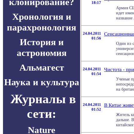
клонирование?
18:17
Армия СШ
идет име
Хронология и
название 
парахронология
24.04.2011
Сенсационная
01:56
История и
Один из 
университ
астрономия
сенсацион
Альмагест
24.04.2011
Чистота - пр
01:54
Ученые п
Наука и культура
непосред
на британс
Журналы в
24.04.2011
В Китае жив
сети:
01:52
Житель ки
дальше. В
китайского
Nature