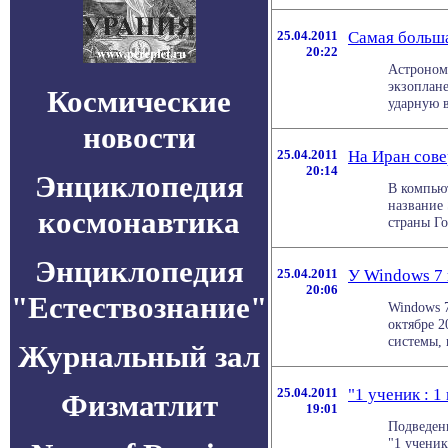
25.04.2011
Самая больша
20:22
Астроном
экзоплане
Космические
ударную в
новости
25.04.2011
На Иран сов
20:14
Энциклопедия
В компью
название 
космонавтика
страны Го
Энциклопедия
25.04.2011
У Windows 7 
20:06
"Естествознание"
Windows 7
октябре 2
системы, 
Журнальный зал
25.04.2011
"1 ученик : 
Физматлит
19:01
Подведен
"1 ученик