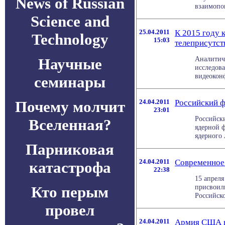
News of Russian
взаимопон
Science and
25.04.2011
К 2015 году 
Technology
15:03
телеприсутст
Аналитиче
Научные
исследова
видеоконф
семинары
Почему молчит
24.04.2011
Российский ф
23:01
Российски
Вселенная?
ядерной 
ядерного л
Парниковая
24.04.2011
Современное 
катастрофа
22:38
15 апрел
присвоил
Кто перым
Российско
провел
24.04.2011
Армия США в