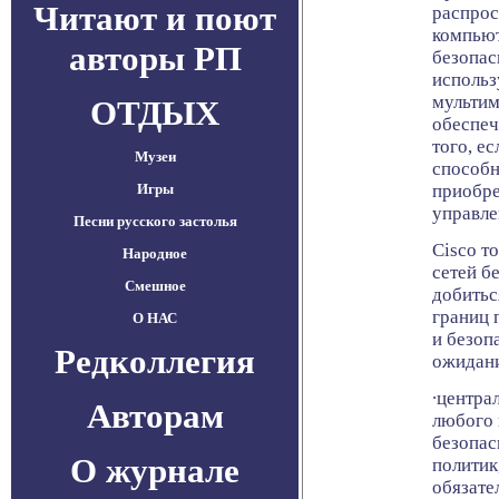
Читают и поют
распрос
компьют
авторы РП
безопас
использ
мультим
ОТДЫХ
обеспеч
того, е
Музеи
способн
Игры
приобре
управле
Песни русского застолья
Cisco т
Народное
сетей б
Смешное
добитьс
границ 
О НАС
и безоп
Редколлегия
ожидани
∙центра
Авторам
любого 
безопас
О журнале
политик
обязате