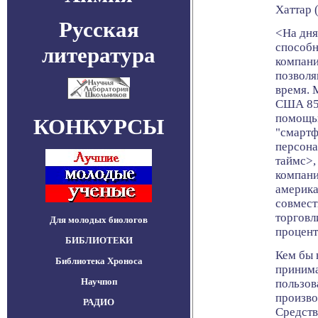
Хаттар (
Русская
<На дня
способн
литература
компани
позволя
время. 
США 85 
помощью
КОНКУРСЫ
"смартф
персона
таймс>,
компани
америка
совмест
торговл
Для молодых биологов
процент
БИБЛИОТЕКИ
Кем бы 
Библиотека Хроноса
принима
Научпоп
пользов
произво
РАДИО
Средств