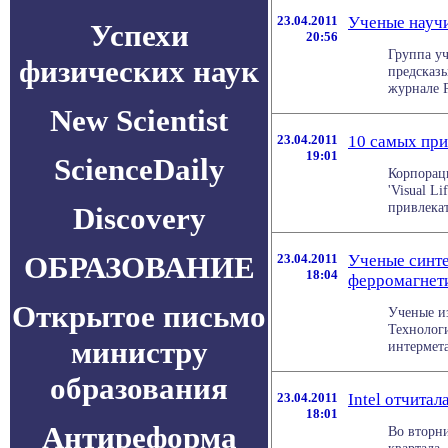
23.04.2011
Ученые научи
Успехи
20:56
Группа уч
физических наук
предсказ
журнале Pr
New Scientist
23.04.2011
10 самых при
19:01
ScienceDaily
Корпораци
'Visual L
привлекат
Discovery
ОБРАЗОВАНИЕ
23.04.2011
Ученые синте
18:04
ферромагнет
Открытое письмо
Ученые и
Технолог
министру
интермета
образования
23.04.2011
Intel отчита
18:01
Антиреформа
Во вторни