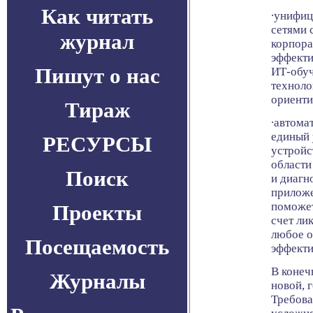
Как читать
∙унифи
сетями 
журнал
корпора
эффекти
Пишут о нас
ИТ-обуч
техноло
ориенти
Тираж
∙автома
единый 
РЕСУРСЫ
устройс
области
Поиск
и диагн
приложе
поможет
Проекты
счет ли
любое о
Посещаемость
эффекти
В конеч
Журналы
новой, 
Требова