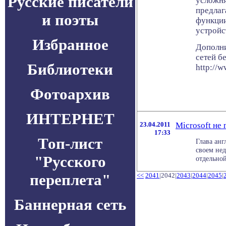
Русские писатели
усложня
предлаг
и поэты
функции
устройс
Избранное
Дополни
сетей б
Библиотеки
http://
Фотоархив
ИНТЕРНЕТ
23.04.2011
Microsoft не
17:33
Топ-лист
Глава анг
своем нед
"Русского
отдельной
переплета"
<<
2041
|2042|
2043
|
2044
|
2045
|
Баннерная сеть