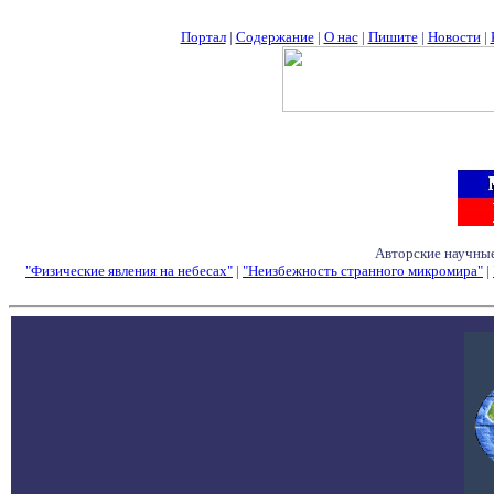
Портал
|
Содержание
|
О нас
|
Пишите
|
Новости
|
Авторские научные
"Физические явления на небесах"
|
"Неизбежность странного микромира"
|
Семинары - Конфе