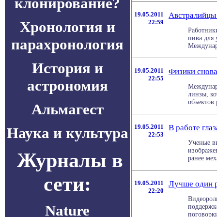
клонирование?
19.05.2011
Австралийцы 
Хронология и
22:59
Работник
пива для 
парахронология
Междунаро
История и
19.05.2011
Физики снов
22:55
астрономия
Междунар
линзы, ко
объектов 
Альмагест
19.05.2011
В работе гла
Наука и культура
22:53
Ученые вы
изображен
Журналы в
ранее мех
сети:
19.05.2011
Лучше один р
22:20
Видеорол
Nature
поддержк
поговорки