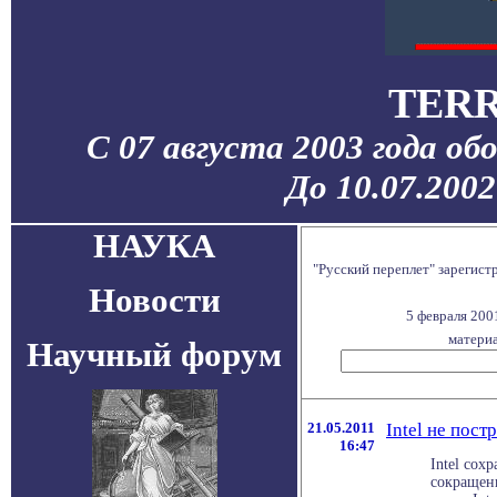
TERR
С 07 августа 2003 года об
До 10.07.200
НАУКА
"Русский переплет" зарегис
Новости
5 февраля 200
материа
Научный форум
21.05.2011
Intel не пос
16:47
Intel сох
сокращен