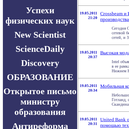
Успехи
19.05.2011
Crossbeam и 
физических наук
21:20
производства
Сегодня C
New Scientist
сетевой 
сетей, и 
ScienceDaily
19.05.2011
Высокая мода
20:37
Discovery
Intel объ
в ее рам
Нижнем Но
ОБРАЗОВАНИЕ
19.05.2011
Мобильная к
Открытое письмо
20:34
Небольшо
министру
Готланд,
Скандинав
образования
19.05.2011
United Bank 
Антиреформа
20:31
помощью техн