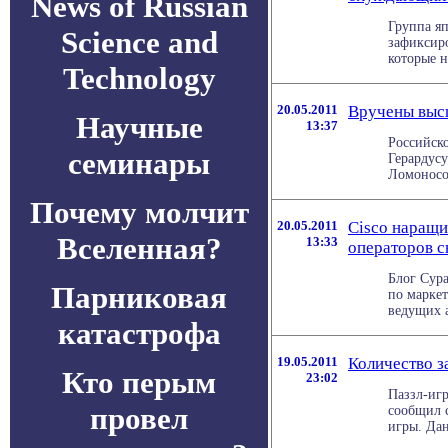
News of Russian
Группа я
Science and
зафиксиро
которые н
Technology
20.05.2011
Вручены высш
Научные
13:37
Российско
семинары
Герардус
Ломоносов
Почему молчит
20.05.2011
Cisco наращи
Вселенная?
13:33
операторов с
Блог Сура
Парниковая
по маркет
ведущих а
катастрофа
19.05.2011
Количество з
Кто перым
23:02
Паззл-игр
провел
сообщил с
игры. Дан