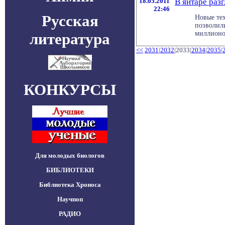
18.05.2011
В янтаре раз
22:46
Русская
Новые те
позволили
миллионов
литература
<<
2031
|
2032
|2033|
2034
|
2035
|
КОНКУРСЫ
Для молодых биологов
БИБЛИОТЕКИ
Библиотека Хроноса
Научпоп
РАДИО