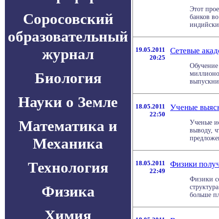
Этот про
Соросовский
банков во
индийских
образовательный
журнал
19.05.2011
Сетевые акад
20:25
Обучение 
Биология
миллионов
выпускник
Науки о Земле
18.05.2011
Ученые выясн
22:50
Математика и
Ученые и
выводу, ч
предложен
Механика
Технология
18.05.2011
Физики полу
22:49
Физики со
Физика
структура
больше пл
Химия