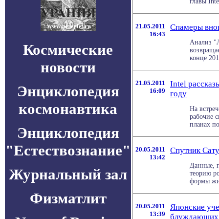
главы Int
21.05.2011
Спамеры вно
16:43
Анализ "Л
Космические
возвращае
конце 2010
новости
21.05.2011
Intel расска
Энциклопедия
16:09
году
космонавтика
На встреч
рабочие с
планах по
Энциклопедия
"Естествознание"
20.05.2011
Спутник Сату
13:42
Данные, 
Журнальный зал
теорию ро
формы жиз
Физматлит
20.05.2011
Японские уч
13:39
блуждающих 