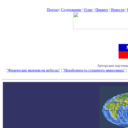
Портал
|
Содержание
|
О нас
|
Пишите
|
Новости
|
Авторские научные
"Физические явления на небесах"
|
"Неизбежность странного микромира"
|
Семинары - Конфе