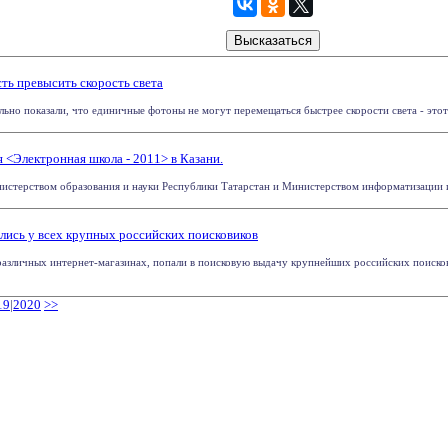
ть превысить скорость света
ьно показали, что единичные фотоны не могут перемещаться быстрее скорости света - этот п
<Электронная школа - 2011> в Казани.
истерством образования и науки Республики Татарстан и Министерством информатизации и с
лись у всех крупных российских поисковиков
азличных интернет-магазинах, попали в поисковую выдачу крупнейших российских поисковико
19
|
2020
>>