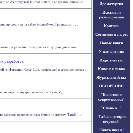
 Astrophysical Journal Letters, а ее краткое описание . . .
Драматургия
Искания и
размышления
ие приводится на сайте ScienceNow. Троянскими . . .
Критика
Сомнения и споры
Новые книги
шений и развитию техпроцесса полупроводникового . . .
У нас в гостях
Издательство
их разработок
Книжная лавка
й конференции Cisco Live, прошедшей в середине июля в . . .
Журнальный зал
ОБОЗРЕНИЯ
находятся внутри гигантского "пузыря", . . .
"Классики и
современники"
"Слово о..."
районов, расположенных ближе к экватору. Такой . . .
"Тайная история
творений"
"Книга писем"