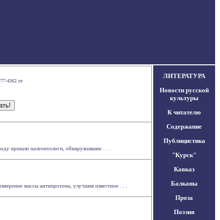
ЛИТЕРАТУРА
#77-4362 от
Новости русской
культуры
К читателю
Содержание
Публицистика
оду пришли палеонтологи, обнаружившие . . .
"Курск"
Кавказ
Балканы
мерение массы антипротона, улучшив известное . . .
Проза
Поэзия