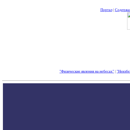
Портал
|
Содержа
"Физические явления на небесах"
|
"Неизбе