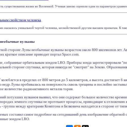
ь существования жизни во Вселенной. Ученые заново оценили один из параметров уравнения
ьным свойством человека
ми оказалось уникальной чертой человека, несвойственной другим высшим приматам. К тако
 необычные вулканы
ной стороне Луны необычные вулканы возрастом около 800 миллионов лет. Ав
а их краткое описание приводит портал Space.com.
е, собранные орбитальным зондом LRO. Приборы зонда зарегистрировали "п
 дальней стороне спутника, которая никогда не "смотрит" на Землю. Образован
колеблется в пределах от 800 метров до 5 километров, а высота достигает 6 
из недр Луны пробивалась на поверхность сквозь трещины и послойно застывала
ое количество радиоактивного металла тория.
ний потухших вулканов выявил, что они содержат большое количество кремни
ых породах земного спутника не протекают процессы, приводящие к отложени
ь - группа между кратерами Комптона и Белковича находится в стороне от тип
ченых составил самое подробное на сегодняшний день изображение обратной с
енные зондом LRO.