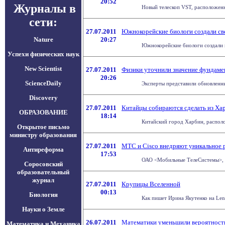
20:52
Журналы в
Новый телескоп VST, расположенны
сети:
27.07.2011
Южнокорейские биологи создали с
Nature
20:27
Южнокорейские биологи создали г
Успехи физических наук
New Scientist
27.07.2011
Физики уточнили значение фундаме
20:26
ScienceDaily
Эксперты представили обновленный
Discovery
27.07.2011
Китайцы собираются сделать из Ха
ОБРАЗОВАНИЕ
18:14
Китайский город Харбин, располож
Открытое письмо
министру образования
27.07.2011
МТС и Cisco внедряют уникальное 
Антиреформа
17:53
ОАО <Мобильные ТелеСистемы>, ве
Соросовский
образовательный
журнал
27.07.2011
Крупицы Вселенной
00:13
Биология
Как пишет Ирина Якутенко на Lent
Науки о Земле
26.07.2011
Математики уменьшили вероятность
Математика и Механика