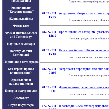
космонавтика
Астрономы сфотографировали проце
Энциклопедия
"Естествознание"
28.07.2011
Астрономы обнаружили у Земли пер
15:27
Журнальный зал
Астрономы обнаружили у Земли пер
Физматлит
28.07.2011
Просочившийся слайд Intel указывае
News of Russian Science
15:12
and Technology
Немецкий ресурс computerbase.de
Научные семинары
28.07.2011
Патентное бюро США вновь назвало
Почему молчит
15:04
Вселенная?
Блог главного директора компании
Парниковая катастрофа
Кто перым провел
28.07.2011
Астрономы опровергли наличие вокр
клонирование?
01:06
Группа астрономов не обнаружила 
Хронология и
парахронология
28.07.2011
Длинные зимы расширили глаза сев
История и астрономия
01:03
Люди, живущие в высоких широтах
Альмагест
Наука и культура
27.07.2011
В созвездии Льва сфотографировали