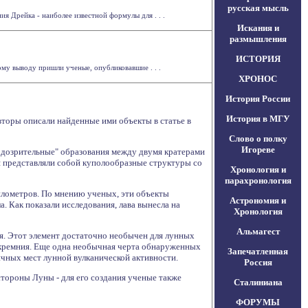
русская мысль
 Дрейка - наиболее известной формулы для . . .
Искания и
размышления
ИСТОРИЯ
му выводу пришли ученые, опубликовавшие . . .
ХРОНОС
История России
История в МГУ
торы описали найденные ими объекты в статье в
Слово о полку
Игореве
одозрительные" образования между двумя кратерами
ия представляли собой куполообразные структуры со
Хронология и
парахронология
километров. По мнению ученых, эти объекты
Астрономия и
. Как показали исследования, лава вынесла на
Хронология
Альмагест
я. Этот элемент достаточно необычен для лунных
ю кремния. Еще одна необычная черта обнаруженных
Запечатленная
ичных мест лунной вулканической активности.
Россия
тороны Луны - для его создания ученые также
Сталиниана
ФОРУМЫ