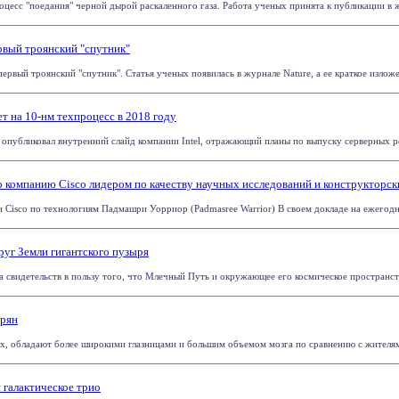
сс "поедания" черной дырой раскаленного газа. Работа ученых принята к публикации в журнал
вый троянский "спутник"
вый троянский "спутник". Статья ученых появилась в журнале Nature, а ее краткое изложен
т на 10-нм техпроцесс в 2018 году
 опубликовал внутренний слайд компании Intel, отражающий планы по выпуску серверных ре
 компанию Cisco лидером по качеству научных исследований и конструкторск
 Cisco по технологиям Падмашри Уорриор (Padmasree Warrior) В своем докладе на ежегодно
уг Земли гигантского пузыря
свидетельств в пользу того, что Млечный Путь и окружающее его космическое пространство 
ерян
, обладают более широкими глазницами и большим объемом мозга по сравнению с жителями 
 галактическое трио