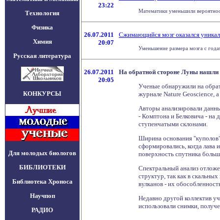
23:22
Математики уменьшили вероятност
Технология
Физика
26.07.2011
Сжимающийся мозг оказался уникал
Химия
20:07
Уменьшение размера мозга с года
Русская литература
26.07.2011
На обратной стороне Луны нашли
20:05
Ученые обнаружили на обрат
КОНКУРСЫ
журнале Nature Geoscience, 
Авторы анализировали данны
- Комптона и Белковича - на
ступенчатыми склонами.
Ширина основания "куполов" 
сформировались, когда лава 
Для молодых биологов
поверхность спутника больш
БИБЛИОТЕКИ
Спектральный анализ отложе
структур, так как в скальн
Библиотека Хроноса
вулканов - их обособленност
Научпоп
Недавно другой коллектив у
использовали снимки, получ
РАДИО