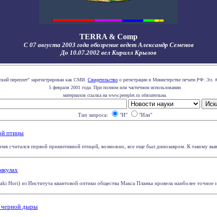
TERRA & Comp
С 07 августа 2003 года обозрение ведет Александр Семенов
До 10.07.2002 вел Кирилл Крылов
ский переплет" зарегистрирован как СМИ.
Свидетельство
о регистрации в Министерстве печати РФ: Эл. 
5 февраля 2001 года. При полном или частичном использовании
материалов ссылка на www.pereplet.ru обязательна.
Тип запроса:
"И"
"Или"
ой птицы
емя считался первой примитивной птицей, возможно, все еще был динозавром. К такому выв
мкулах
ki Hori) из Института квантовой оптики общества Макса Планка провела наиболее точное из
 черной дыры