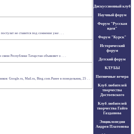
Дискуссионный клуб
Научный форум
Форум "Русская
идея"
остулат не ставится под сомнение уже . . .
Форум "Курск"
Исторический
форум
вязи Республики Татарстан объявляет о . . .
Детский форум
КЛУБЫ
Пятничные вечера
в: Google.ru, Mail.ru, Bing.com.Ранее в понедельник, 25 . .
Клуб любителей
творчества
Достоевского
Клуб любителей
творчества Гайто
Газданова
Энциклопедия
Андрея Платонова