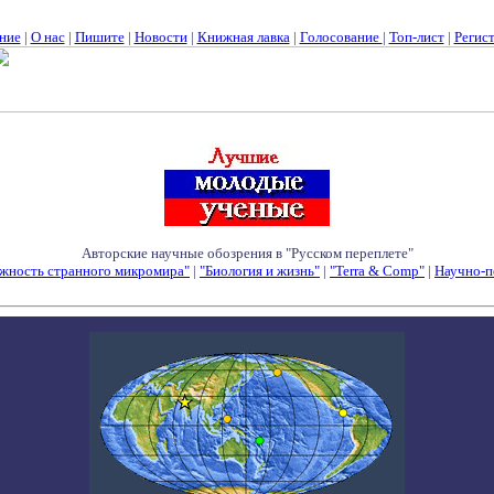
ние
|
О нас
|
Пишите
|
Новости
|
Книжная лавка
|
Голосование
|
Топ-лист
|
Регис
Авторские научные обозрения в "Русском переплете"
жность странного микромира"
|
"Биология и жизнь"
|
"Terra & Comp"
|
Научно-п
Семинары - Конференции - Симпозиумы - Конкурсы