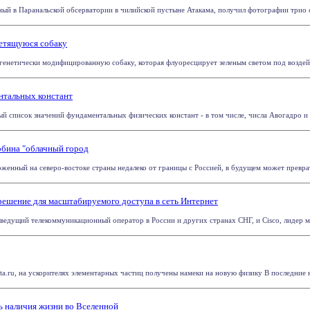
й в Паранальской обсерватории в чилийской пустыне Атакама, получил фотографии трио спи
ветящуюся собаку
енетически модифицированную собаку, которая флуоресцирует зеленым светом под воздейст
нтальных констант
 список значений фундаментальных физических констант - в том числе, числа Авогадро и п
рбина "облачный город
енный на северо-востоке страны недалеко от границы с Россией, в будущем может преврати
решение для масштабируемого доступа в сеть Интернет
дущий телекоммуникационный оператор в России и других странах СНГ, и Cisco, лидер мир
a.ru, на ускорителях элементарных частиц получены намеки на новую физику В последние не
 наличия жизни во Вселенной