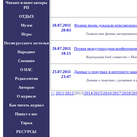
Читают и поют авторы
РП
ОТДЫХ
Музеи
26.07.2011
Физики вновь доказали невозможнос
20:03
Игры
Гонконгские физики экспериментал
Песни русского застолья
26.07.2011
Первая международная конференция 
Народное
18:15
Корпорация Intel совместно с Мин
Смешное
О НАС
25.07.2011
Данные о покупках в интернете наш
23:47
Редколлегия
Данные о покупках, сделанных в р
.
Авторам
<<
2011
|
2012
|2013|
2014
|
2015
|
2016
|
2017
|
2018
|
20
О журнале
Как читать журнал
Пишут о нас
Тираж
РЕСУРСЫ