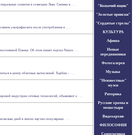
ральных галактик в созвездии Льва. Снимки в . . .
"Кошачий ящик"
"Золотые прииски"
"Сердитые стрелы"
вием ультрафиолета после употребления в . . .
КУЛЬТУРА
Афиша
Новые
остоянной Планка. Об этом пишет портал Nature . . .
передвижники
Фотогалерея
Музыка
ться в центр облачных вычислений. Харбин - . . .
"Неизвестные"
музеи
Риторика
овой индустрии сетевых технологий, объявляют о . . .
Русские храмы и
монастыри
Видеоархив
сколько дней в лентах научно-популярных . . .
ФИЛОСОФИЯ
Современная