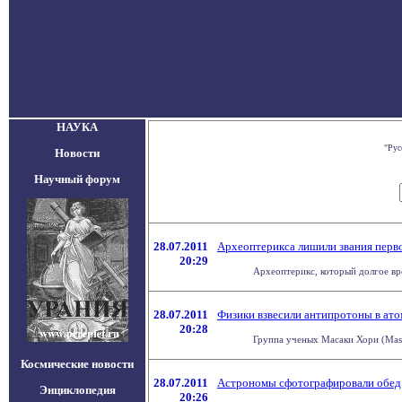
НАУКА
"Рус
Новости
Научный форум
28.07.2011
Археоптерикса лишили звания перв
20:29
Археоптерикс, который долгое вр
28.07.2011
Физики взвесили антипротоны в ато
20:28
Группа ученых Масаки Хори (Masa
Космические новости
28.07.2011
Астрономы сфотографировали обед
Энциклопедия
20:26