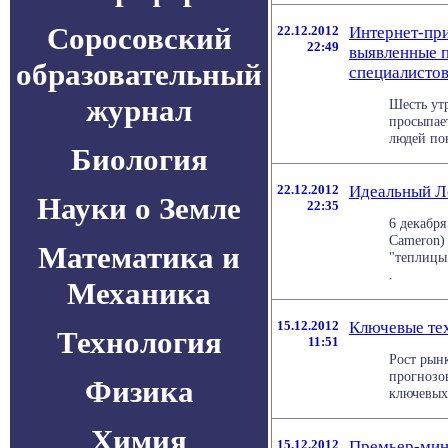
Соросовский
22.12.2012
Интернет-при
22:49
выявленные 
образовательный
специалистов
журнал
Шесть утр
просыпает
людей пок
Биология
22.12.2012
Идеальный Л
Науки о Земле
22:35
6 декабр
Cameron)
Математика и
"теплицы
.
Механика
15.12.2012
Ключевые те
Технология
11:51
Рост рын
прогнозов
Физика
ключевых 
Химия
15.12.2012
Премьер-мин