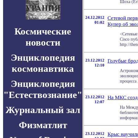
Шоха (Eri
24.12.2012
Сетевой перв
01:02
Купер об эво
Космические
<Сетевые
Cisco пуб
новости
http://the
Энциклопедия
23.12.2012
Голубые брод
12:10
космонавтика
Астроном
эволюцион
Энциклопедия
процесса 
"Естествознание"
23.12.2012
На МКС созд
12:07
Журнальный зал
На Между
библиоте
информаци
Физматлит
23.12.2012
Крыс научили