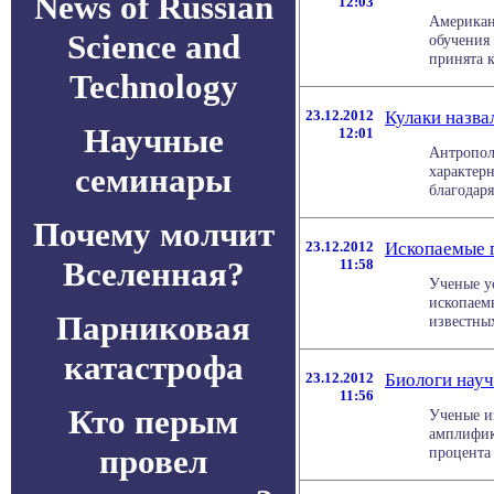
News of Russian
12:03
Американ
Science and
обучения
принята к
Technology
23.12.2012
Кулаки назва
Научные
12:01
Антропол
семинары
характерн
благодаря
Почему молчит
23.12.2012
Ископаемые п
Вселенная?
11:58
Ученые ус
ископаемы
Парниковая
известных
катастрофа
23.12.2012
Биологи науч
11:56
Кто перым
Ученые и
амплифик
провел
процента 