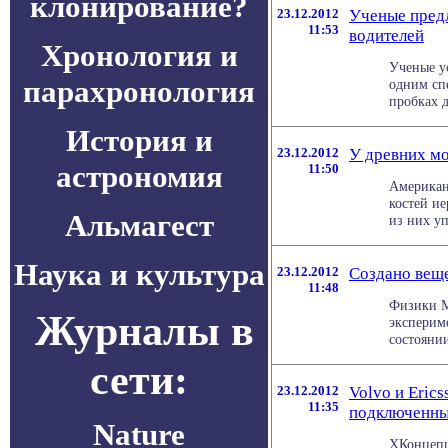
клонирование?
23.12.2012
Ученые предл
11:53
водителей
Хронология и
Ученые ус
парахронология
одним сп
пробках д
История и
23.12.2012
У древних мо
астрономия
11:50
Американ
костей ие
Альмагест
из них уп
Наука и культура
23.12.2012
Создано веще
11:48
Физики М
Журналы в
эксперим
состоянии
сети:
23.12.2012
Volvo и Eric
11:35
подключенны
Nature
ХКонцепц