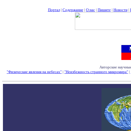
Портал
|
Содержание
|
О нас
|
Пишите
|
Новости
|
Авторские научные
"Физические явления на небесах"
|
"Неизбежность странного микромира"
|
Семинары - Конфе