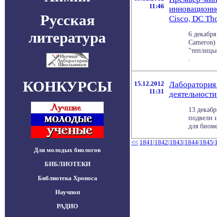
11:46
инновационно
Русская
Cisco, DC T
литература
6 декабр
Cameron)
"теплицы
.
КОНКУРСЫ
15.12.2012
Лаборатория
11:31
деятельности
13 декаб
подвели 
для биоме
<<
1841
|
1842
|
1843
|
1844
|
1845
|
Для молодых биологов
БИБЛИОТЕКИ
Библиотека Хроноса
Научпоп
РАДИО