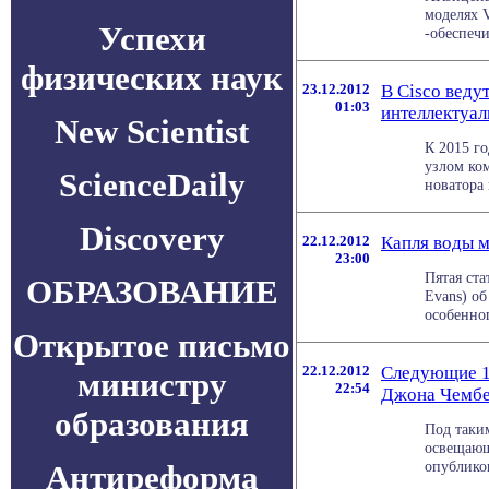
моделях V
Успехи
-обеспечи
физических наук
23.12.2012
В Cisco веду
01:03
интеллектуа
New Scientist
К 2015 г
узлом ко
ScienceDaily
новатора 
Discovery
22.12.2012
Капля воды 
23:00
Пятая ста
ОБРАЗОВАНИЕ
Evans) об
особенног
Открытое письмо
22.12.2012
Следующие 10
министру
22:54
Джона Чембе
образования
Под таки
освещающ
опубликов
Антиреформа