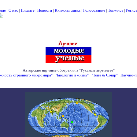
ние
|
О нас
|
Пишите
|
Новости
|
Книжная лавка
|
Голосование
|
Топ-лист
|
Регис
Авторские научные обозрения в "Русском переплете"
жность странного микромира"
|
"Биология и жизнь"
|
"Terra & Comp"
|
Научно-п
Семинары - Конференции - Симпозиумы - Конкурсы