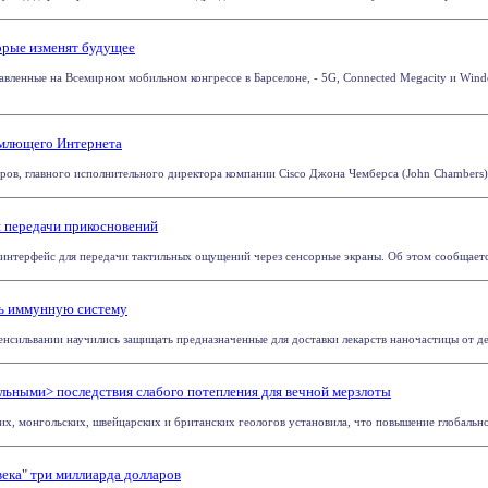
торые изменят будущее
авленные на Всемирном мобильном конгрессе в Барселоне, - 5G, Connected Megacity и Wi
млющего Интернета
оров, главного исполнительного директора компании Cisco Джона Чемберса (John Chambers) 
 передачи прикосновений
интерфейс для передачи тактильных ощущений через сенсорные экраны. Об этом сообщается 
ь иммунную систему
енсильвании научились защищать предназначенные для доставки лекарств наночастицы от дей
льными> последствия слабого потепления для вечной мерзлоты
, монгольских, швейцарских и британских геологов установила, что повышение глобальной 
ека" три миллиарда долларов