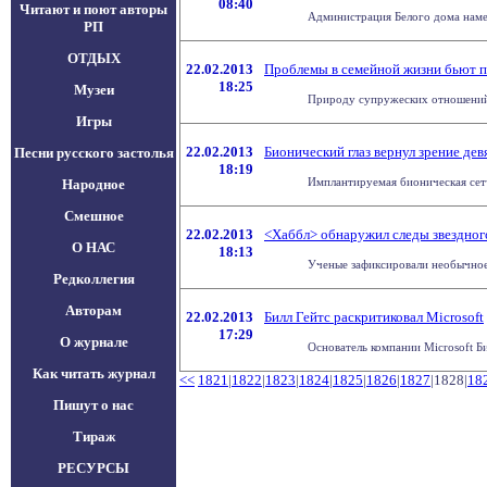
08:40
Читают и поют авторы
Администрация Белого дома намер
РП
ОТДЫХ
22.02.2013
Проблемы в семейной жизни бьют 
18:25
Музеи
Природу супружеских отношений из
Игры
22.02.2013
Бионический глаз вернул зрение де
Песни русского застолья
18:19
Имплантируемая бионическая сетч
Народное
Смешное
22.02.2013
<Хаббл> обнаружил следы звездног
О НАС
18:13
Ученые зафиксировали необычное 
Редколлегия
Авторам
22.02.2013
Билл Гейтс раскритиковал Microsoft
17:29
О журнале
Основатель компании Microsoft Би
Как читать журнал
<<
1821
|
1822
|
1823
|
1824
|
1825
|
1826
|
1827
|1828|
18
Пишут о нас
Тираж
РЕСУРСЫ