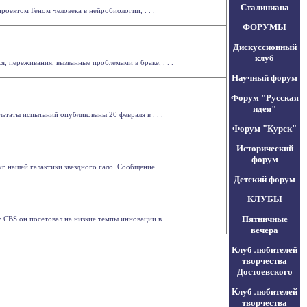
Сталиниана
оектом Геном человека в нейробиологии, . . .
ФОРУМЫ
Дискуссионный
клуб
, переживания, вызванные проблемами в браке, . . .
Научный форум
Форум "Русская
идея"
таты испытаний опубликованы 20 февраля в . . .
Форум "Курск"
Исторический
форум
нашей галактики звездного гало. Сообщение . . .
Детский форум
КЛУБЫ
Пятничные
CBS он посетовал на низкие темпы инновации в . . .
вечера
Клуб любителей
творчества
Достоевского
Клуб любителей
творчества