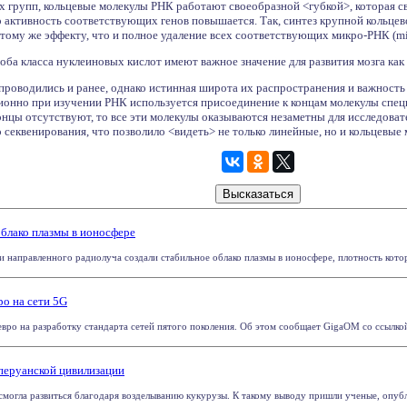
их групп, кольцевые молекулы РНК работают своеобразной <губкой>, которая 
о активность соответствующих генов повышается. Так, синтез крупной кольце
 тому же эффекту, что и полное удаление всех соответствующих микро-РНК (mi
оба класса нуклеиновых кислот имеют важное значение для развития мозга как у
оводились и ранее, однако истинная широта их распространения и важность д
ционно при изучении РНК используется присоединение к концам молекулы спец
нцы отсутствуют, то все эти молекулы оказываются незаметны для исследовате
секвенирования, что позволило <видеть> не только линейные, но и кольцевые 
блако плазмы в ионосфере
направленного радиолуча создали стабильное облако плазмы в ионосфере, плотность которо
о на сети 5G
вро на разработку стандарта сетей пятого поколения. Об этом сообщает GigaOM со ссылко
 перуанской цивилизации
смогла развиться благодаря возделыванию кукурузы. К такому выводу пришли ученые, опубли