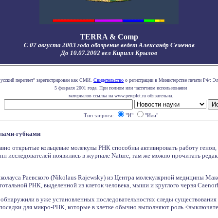
TERRA & Comp
С 07 августа 2003 года обозрение ведет Александр Семенов
До 10.07.2002 вел Кирилл Крылов
Русский переплет" зарегистрирован как СМИ.
Свидетельство
о регистрации в Министерстве печати РФ: Эл
5 февраля 2001 года. При полном или частичном использовании
материалов ссылка на www.pereplet.ru обязательна.
Тип запроса:
"И"
"Или"
улами-губками
авно открытые кольцевые молекулы РНК способны активировать работу генов
пп исследователей появились в журнале Nature, там же можно прочитать ре
колауса Раевского (Nikolaus Rajewsky) из Центра молекулярной медицины Ма
тотальной РНК, выделенной из клеток человека, мыши и круглого червя Caenorha
е обнаружили в уже установленных последовательностях следы существования 
 посадки для микро-РНК, которые в клетке обычно выполняют роль <выключате