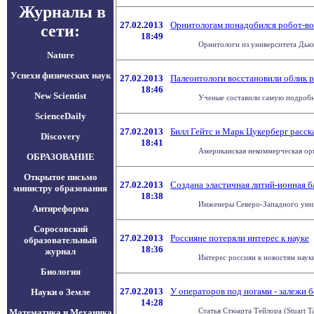
Журналы в
27.02.2013
Орнитологам понадобился робот-в
сети:
18:49
Орнитологи из университета Дьюк
Nature
Успехи физических наук
27.02.2013
Палеонтологи восстановили облик 
18:46
New Scientist
Ученые составили самую подробну
ScienceDaily
27.02.2013
Билл Гейтс и Марк Цукерберг расск
Discovery
18:41
Американская некоммерческая орга
ОБРАЗОВАНИЕ
Открытое письмо
27.02.2013
Создана эластичная литий-ионная б
министру образования
18:38
Инженеры Северо-Западного униве
Антиреформа
Соросовский
27.02.2013
Россияне потеряли интерес к науке
образовательный
18:36
журнал
Интерес россиян к новостям наук
Биология
27.02.2013
У операторов под ногами - залежи
Науки о Земле
14:28
Статья Стюарта Тейлора (Stuart T
Математика и Механика