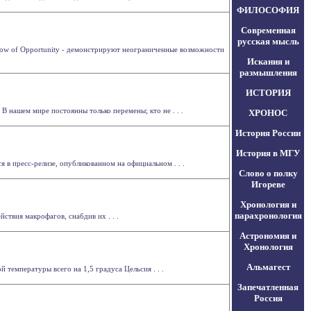
ФИЛОСОФИЯ
Современная
русская мысль
ndow of Opportunity - демонстрируют неограниченные возможности
Искания и
размышления
ИСТОРИЯ
В нашем мире постоянны только перемены; кто не . . .
ХРОНОС
История России
История в МГУ
в пресс-релизе, опубликованном на официальном . . .
Слово о полку
Игореве
Хронология и
парахронология
ствия макрофагов, снабдив их . . .
Астрономия и
Хронология
Альмагест
температуры всего на 1,5 градуса Цельсия . . .
Запечатленная
Россия