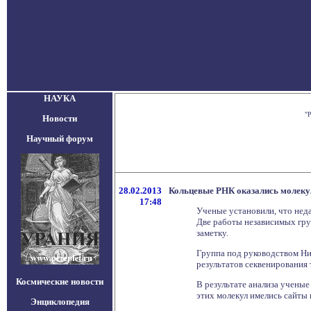
НАУКА
"
Новости
Научный форум
28.02.2013
Кольцевые РНК оказались молек
17:48
Ученые установили, что нед
Две работы независимых гру
заметку.
Группа под руководством Ни
результатов секвенирования 
Космические новости
В результате анализа учены
этих молекул имелись сайты
Энциклопедия