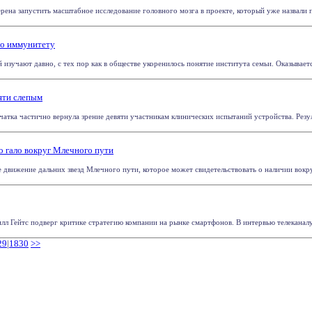
ена запустить масштабное исследование головного мозга в проекте, который уже назвали пр
по иммунитету
учают давно, с тех пор как в обществе укоренилось понятие института семьи. Оказывается
вяти слепым
атка частично вернула зрение девяти участникам клинических испытаний устройства. Резуль
о гало вокруг Млечного пути
движение дальних звезд Млечного пути, которое может свидетельствовать о наличии вокруг 
лл Гейтс подверг критике стратегию компании на рынке смартфонов. В интервью телеканалу 
29
|
1830
>>