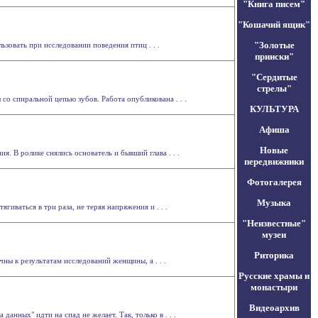
"Книга писем"
"Кошачий ящик"
"Золотые
зовать при исследовании поведения птиц . . .
прииски"
"Сердитые
стрелы"
 спиральной цепью зубов. Работа опубликована . . .
КУЛЬТУРА
Афиша
Новые
. В ролике снялись основатель и бывший глава . . .
передвижники
Фотогалерея
Музыка
ваться в три раза, не теряя напряжения и . . .
"Неизвестные"
музеи
Риторика
ны к результатам исследований женщины, а . . .
Русские храмы и
монастыри
Видеоархив
анных" идти на спад не желает. Так, только в . . .