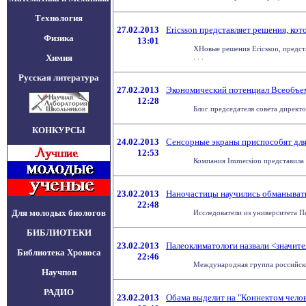
Технология
27.02.2013
Ericsson представляет решения, ко
Физика
13:01
ХНовые решения Ericsson, предст
Химия
. . .
Русская литература
27.02.2013
Экономический потенциал Всеобъе
12:28
Блог председателя совета директ
КОНКУРСЫ
24.02.2013
Сенсорные экраны приспособят для
12:53
Компания Immersion представила 
23.02.2013
Наночастицы научились обманыват
22:48
Для молодых биологов
Исследователи из университета П
БИБЛИОТЕКИ
23.02.2013
Палеоклиматологи назвали <значите
Библиотека Хроноса
22:46
Международная группа российских
Научпоп
РАДИО
23.02.2013
Обама выделит на "Коннектом челов