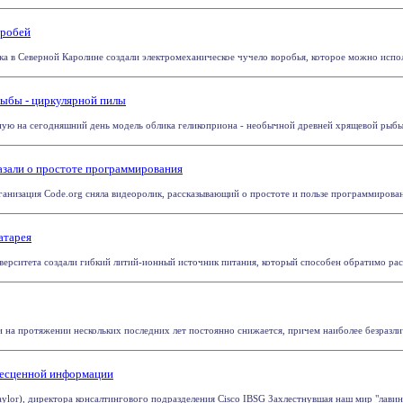
оробей
а в Северной Каролине создали электромеханическое чучело воробья, которое можно исполь
рыбы - циркулярной пилы
ю на сегодняшний день модель облика геликоприона - необычной древней хрящевой рыбы со
азали о простоте программирования
низация Code.org сняла видеоролик, рассказывающий о простоте и пользе программирования
атарея
рситета создали гибкий литий-ионный источник питания, который способен обратимо растяги
и на протяжении нескольких последних лет постоянно снижается, причем наиболее безразлич
 бесценной информации
aylor), директора консалтингового подразделения Cisco IBSG Захлестнувшая наш мир "лавина д