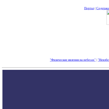
Портал
|
Содержа
"Физические явления на небесах"
|
"Неизбе