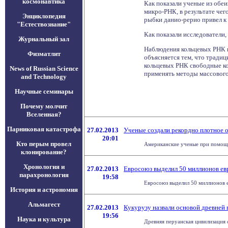
космонавтика
Как показали ученые из обе
микро-РНК, в результате чег
Энциклопедия
рыбки данио-рерио привел к
"Естествознание"
Как показали исследователи, 
Журнальный зал
Наблюдения кольцевых РНК пр
Физматлит
объясняется тем, что тради
кольцевых РНК свободные ко
News of Russian Science
применять методы массового 
and Technology
Научные семинары
Почему молчит
Вселенная?
Парниковая катастрофа
27.02.2013
Ученые создали рекордно плотное о
20:01
Кто перым провел
Американские ученые при помощи 
клонирование?
Хронология и
27.02.2013
Евросоюз выделил 50 миллионов евр
парахронология
19:58
Евросоюз выделил 50 миллионов е
История и астрономия
Альмагест
27.02.2013
Кукурузу назвали основой древней
19:56
Наука и культура
Древняя перуанская цивилизация 