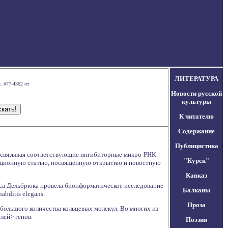
ЛИТЕРАТУРА
. #77-4362 от
Новости русской
культуры
К читателю
Содержание
Публицистика
, связывая соответствующие ингибиторные микро-РНК.
"Курск"
дакционную статью, посвященную открытию и новостную
Кавказ
кса Дельбрюка провела бионформатическое исследование
Балканы
bditis elegans.
Проза
большого количества кольцевых молекул. Во многих из
лей> генов.
Поэзия