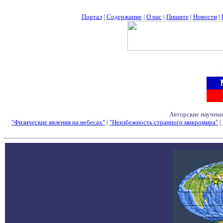
Портал
|
Содержание
|
О нас
|
Пишите
|
Новости
|
Авторские научные
"Физические явления на небесах"
|
"Неизбежность странного микромира"
|
Семинары - Конфе