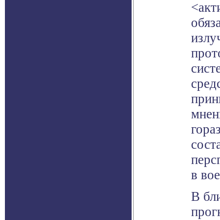
<акт
обяз
излу
прот
сист
сред
прин
мнен
гора
сост
перс
в во
В бл
прог