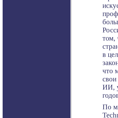
искус
проф
боль
Росс
том,
стра
в це
зако
что 
свои
ИИ, 
годо
По м
Tech