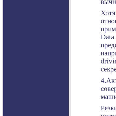
вычи
Хотя
отно
прим
Data
пред
напр
driv
секр
4.Ак
сове
маши
Резк