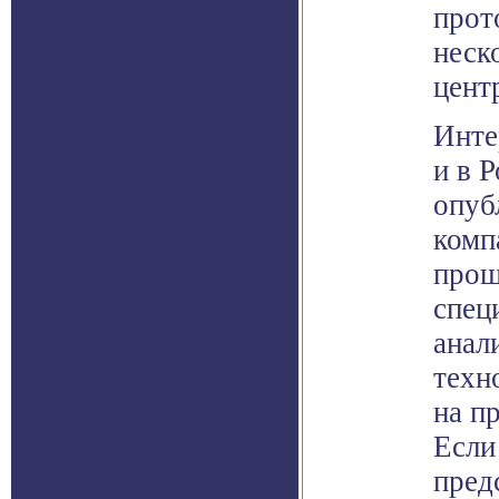
прот
неск
цент
Инте
и в 
опуб
комп
прош
спец
анал
техн
на п
Если
пред