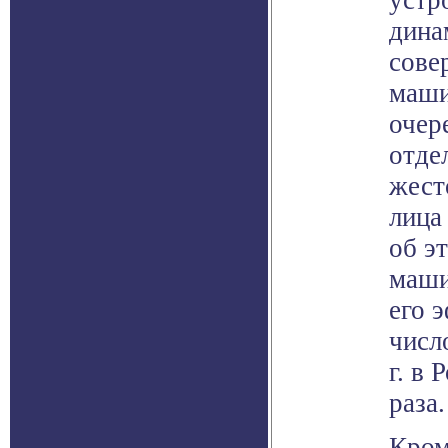
устр
дина
сове
маши
очер
отде
жест
лица
об э
маши
его 
числ
г. в
раза.
Кром