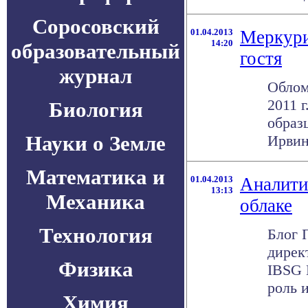
Соросовский
01.04.2013
Меркури
14:20
образовательный
гостя
журнал
Облом
2011 
Биология
образ
Науки о Земле
Ирвин
Математика и
01.04.2013
Аналити
13:13
Механика
облаке
Технология
Блог 
дирек
Физика
IBSG 
роль и
Химия