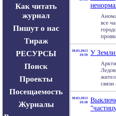
ненорма
Как читать
журнал
Анома
все ч
Пишут о нас
город
проявл
Тираж
30.03.2013
У Земли
РЕСУРСЫ
19:59
Аркти
Поиск
Ледов
жител
Проекты
связи
Посещаемость
30.03.2013
Выключе
Журналы
19:58
"частиц