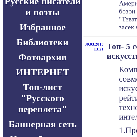
Русские писатели
Амери
и поэты
бозон
"Тева
Избранное
засек 
Библиотеки
30.03.2013
Топ- 5 
13:21
искусст
Фотоархив
Комп
ИНТЕРНЕТ
совм
Топ-лист
иску
"Русского
рейт
техн
переплета"
инте
Баннерная сеть
1.Пр