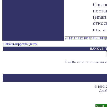
Согла
поста
(smart
относ
шт., а 
<<
1811
|
1812
|
1813
|
1814
|
1815
|
Помощь корреспонденту
НАУКА В 
Если Вы хотите стать нашим 
© 1999, 
Дизай