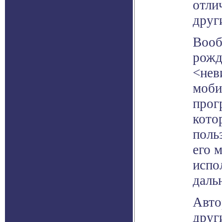
отли
друг
Вооб
рожд
<нев
моби
прог
кото
поль
его 
испо
даль
Авто
друг