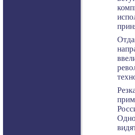
комп
испо
прин
Отда
напр
ввел
рево
техн
Резк
прим
Росс
Одно
видя