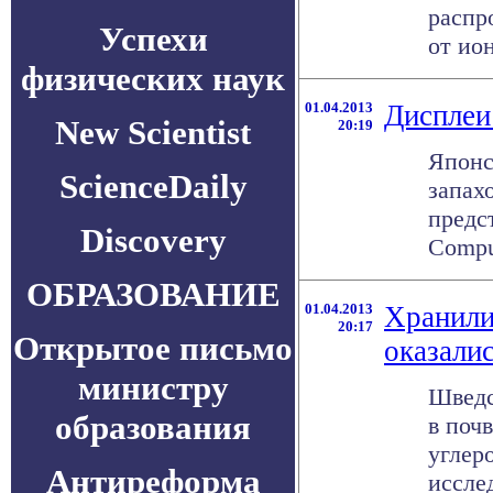
распр
Успехи
от ион
физических наук
01.04.2013
Дисплеи
New Scientist
20:19
Японс
ScienceDaily
запах
предс
Discovery
Compu
ОБРАЗОВАНИЕ
01.04.2013
Хранили
20:17
Открытое письмо
оказали
министру
Шведс
образования
в поч
углер
Антиреформа
исслед