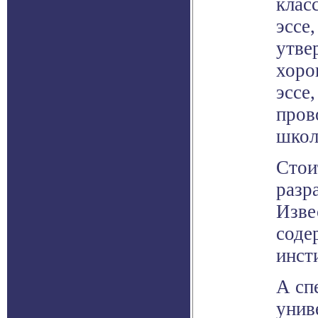
клас
эссе
утве
хоро
эссе
пров
школ
Стои
разр
Изве
соде
инст
А сп
унив