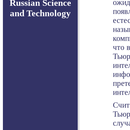
Russian Science
ожид
появ
and Technology
есте
назы
комп
что 
Тьюр
инте
инфо
прет
инте
Счит
Тьюр
случ