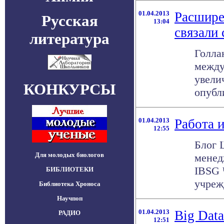
01.04.2013
Расшире
Русская
13:04
связали
литература
Голла
между
увели
КОНКУРСЫ
опубли
01.04.2013
Работа 
12:55
Блог 
Для молодых биологов
менед
IBSG 
БИБЛИОТЕКИ
учреж
Библиотека Хроноса
Научпоп
01.04.2013
Big Dat
РАДИО
12:51