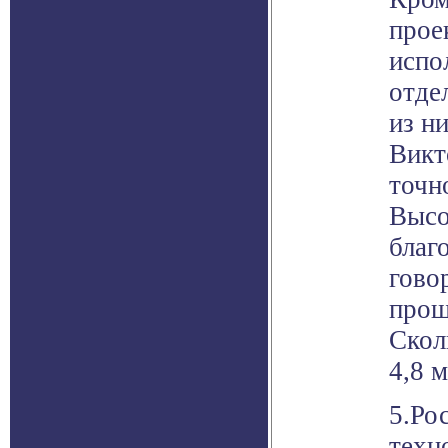
прое
испо
отде
из н
Викт
точн
Высо
благ
гово
прош
Скол
4,8 м
5.Ро
техн