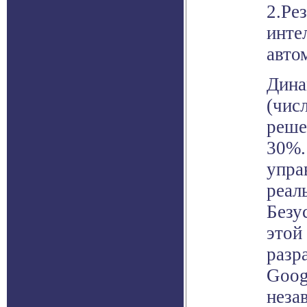
2.Ре
инте
автом
Дина
(чис
реше
30%.
упра
реал
Безу
этой
разр
Goog
неза