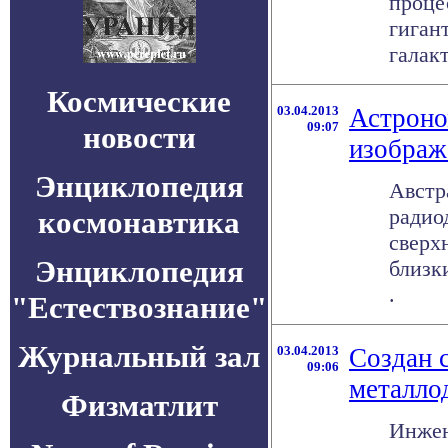
проце
гиган
галак
Космические
03.04.2013
Астроно
09:07
новости
изображ
Энциклопедия
Австр
радио
космонавтика
сверх
Энциклопедия
близк
.
"Естествознание"
Журнальный зал
03.04.2013
Создан 
09:06
металло
Физматлит
Инжен