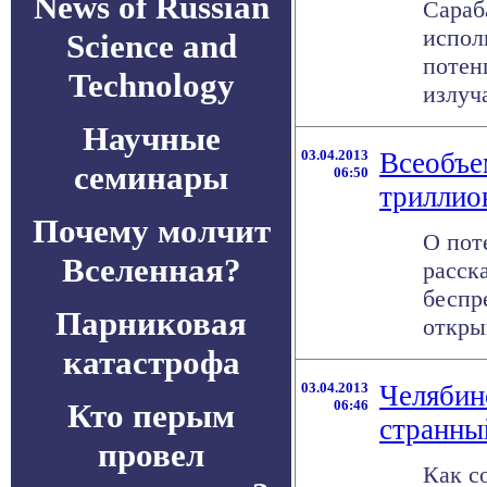
News of Russian
Сараб
испол
Science and
потен
Technology
излуча
Научные
03.04.2013
Всеобъе
семинары
06:50
триллио
Почему молчит
О пот
Вселенная?
расск
беспр
Парниковая
открыв
катастрофа
03.04.2013
Челябин
Кто перым
06:46
странны
провел
Как с