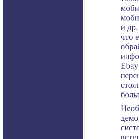
моби
моби
и др.
что 
обра
инфо
Ebay
пере
стоя
боль
Необ
демо
сист
всту