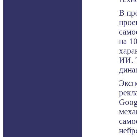
В пр
прое
само
на 1
хара
ИИ. 
дина
Эксп
рекл
Goog
меха
само
нейр