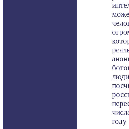
инте
може
чело
огро
кото
реал
анон
бото
люди
посч
росс
пере
числ
году