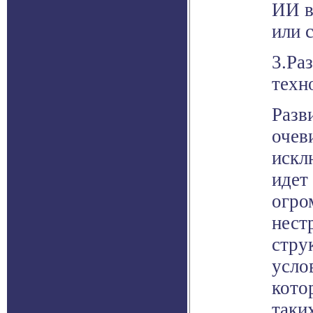
ИИ в
или 
3.Ра
техн
Разв
очев
искл
идет
огро
нест
стру
усло
кото
таки