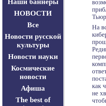
Наши баннеры
возм
приб
НОВОСТИ
Тьюр
Все
На в
кибе
Новости русской
прош
культуры
Реди
Новости науки
перв
комп
Космические
отве
новости
пост
как 
Афиша
не хв
The best of
чтоб