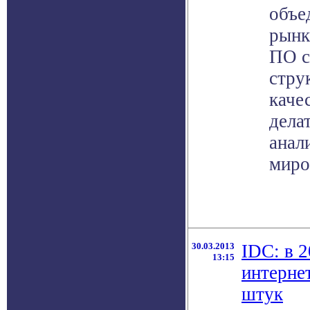
объе
рынк
ПО с
стру
каче
дела
анал
миро
30.03.2013
IDC: в 
13:15
интерне
штук