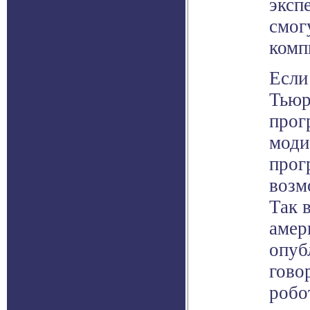
эксп
смог
комп
Если
Тьюр
прог
моди
прог
возм
Так 
амер
опуб
гово
робо