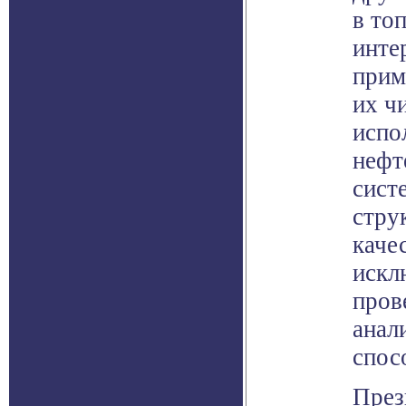
в то
инте
прим
их ч
испо
нефт
сист
стру
каче
искл
пров
анал
спос
През