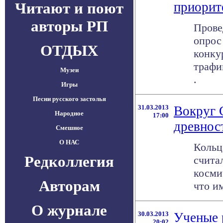
Читают и поют
приорит
авторы РП
Прове
опрос
ОТДЫХ
конку
трафи
Музеи
.
Игры
Песни русского застолья
31.03.2013
Вокруг 
Народное
17:00
древнос
Смешное
О НАС
Кольц
Редколлегия
счита
косми
Авторам
что им
О журнале
30.03.2013
Ученые 
20:02