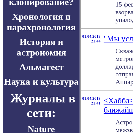
клонирование?
15 фе
взорв
Хронология и
упало
парахронология
01.04.2013
"Мы усл
История и
21:44
астрономия
Скваж
метро
Альмагест
долла
отпра
Наука и культура
Аппара
Журналы в
01.04.2013
<Хаббл>
21:41
ближайш
сети:
Астро
Nature
межзв