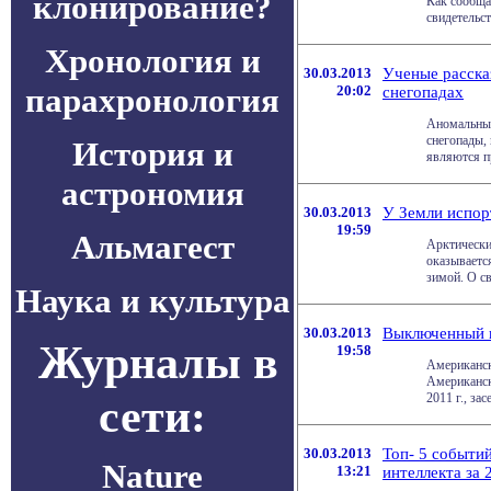
клонирование?
Как сообща
свидетельст
Хронология и
30.03.2013
Ученые расска
парахронология
20:02
снегопадах
Аномальные
снегопады,
История и
являются пр
астрономия
30.03.2013
У Земли испор
19:59
Альмагест
Арктически
оказываетс
зимой. О св
Наука и культура
30.03.2013
Выключенный к
Журналы в
19:58
Американск
Американск
сети:
2011 г., за
30.03.2013
Топ- 5 событий
Nature
13:21
интеллекта за 