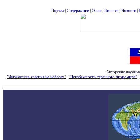
Портал
|
Содержание
|
О нас
|
Пишите
|
Новости
|
Авторские научные
"Физические явления на небесах"
|
"Неизбежность странного микромира"
|
Семинары - Конфе