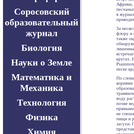
Африки, 
Соросовский
песчаных
в журнал
образовательный
приводит
За неско
журнал
флору и 
также о
обнаружи
Биология
лишенные
встречае
кругах. 
Науки о Земле
Psammote
песке кр
Математика и
По слова
корнями 
Механика
образов
травяном
воду рас
Технология
почве ве
прямыми
не спеша
Физика
пищи и р
засухи. 
Химия
представ