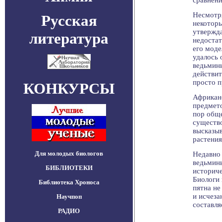
сравнени
Несмотря
Русская
некотор
утвержд
литература
недостат
его моде
удалось
ведьмины
действит
просто 
КОНКУРСЫ
Африкан
предмето
пор обще
существо
высказы
растения
Для молодых биологов
Недавно
ведьмины
БИБЛИОТЕКИ
историче
Биологи 
Библиотека Хроноса
пятна не
и исчеза
Научпоп
составля
РАДИО