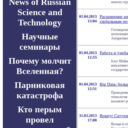
News of Russian
многих стра
Science and
01.04.2013
Расширение ан
Technology
13:04
глобальным по
Голландски
Научные
потепление
Антарктике.
семинары
01.04.2013
Работа и учеб
12:55
Почему молчит
Блог Шейна
консалтинг
Вселенная?
государстве
Парниковая
01.04.2013
Big Data: бол
12:51
катастрофа
Проведенны
технология
вызывает ро
Кто перым
31.03.2013
Вокруг Сатурн
провел
17:00
Кольца и сп