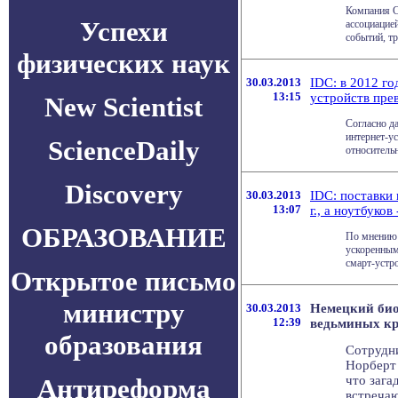
Компания Co
Успехи
ассоциацие
событий, тр
физических наук
30.03.2013
IDC: в 2012 г
13:15
устройств пре
New Scientist
Согласно д
интернет-ус
ScienceDaily
относительн
Discovery
30.03.2013
IDC: поставки
13:07
г., а ноутбуков 
ОБРАЗОВАНИЕ
По мнению 
ускоренным
смарт-устро
Открытое письмо
министру
30.03.2013
Немецкий био
12:39
ведьминых кр
образования
Сотрудни
Норберт 
Антиреформа
что зага
встречаю