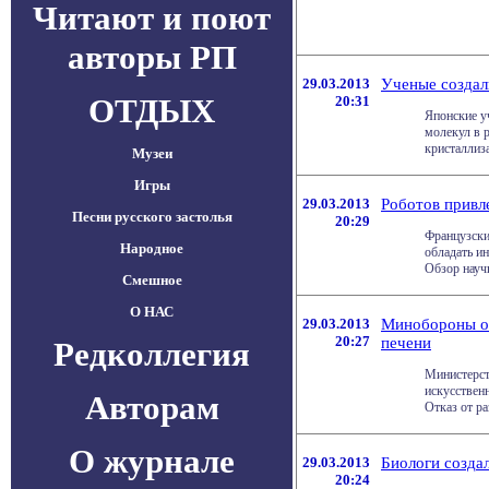
Читают и поют
авторы РП
29.03.2013
Ученые создал
ОТДЫХ
20:31
Японские у
молекул в 
кристаллиза
Музеи
Игры
29.03.2013
Роботов привл
Песни русского застолья
20:29
Французски
Народное
обладать и
Обзор научн
Смешное
О НАС
29.03.2013
Минобороны от
20:27
печени
Редколлегия
Министерст
искусственн
Авторам
Отказ от ра
О журнале
29.03.2013
Биологи созда
20:24