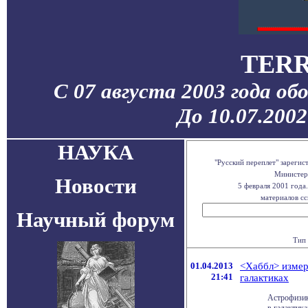
TERR
С 07 августа 2003 года об
До 10.07.200
НАУКА
"Русский переплет" зареги
Министерс
Новости
5 февраля 2001 года
материалов сс
Научный форум
Тип 
01.04.2013
<Хаббл> измер
21:41
галактиках
Астрофизик