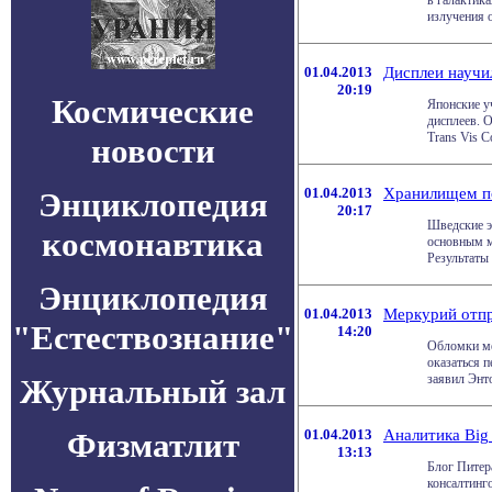
в галактик
излучения о
01.04.2013
Дисплеи научи
20:19
Космические
Японские у
дисплеев. 
Trans Vis C
новости
01.04.2013
Хранилищем по
Энциклопедия
20:17
Шведские э
космонавтика
основным м
Результаты 
Энциклопедия
01.04.2013
Меркурий отпр
"Естествознание"
14:20
Обломки ме
оказаться 
заявил Энто
Журнальный зал
Физматлит
01.04.2013
Аналитика Big
13:13
Блог Питера
консалтинг