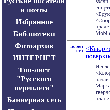
Русские писатели
взяли
спорт
и поэты
<Брук
<Спор
Избранное
предс
Библиотеки
Mobile,
Фотоархив
10.02.2013
<Кьюрио
17:56
поверхн
ИНТЕРНЕТ
Иссле
Топ-лист
<Кьюр
"Русского
начав
Марса
переплета"
тверд
Баннерная сеть
планет