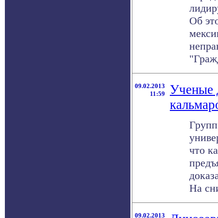
лидир
Об эт
мекси
непра
"Гражд
09.02.2013
Ученые 
11:59
кальмар
Групп
униве
что к
предъ
доказ
На сни
09.02.2013