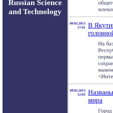
Russian Science
общег
млеко
and Technology
09.02.2013
В Якути
17:01
головно
На ба
Респу
первы
сохра
мамон
<Интер
09.02.2013
Названы
12:03
мира
Город