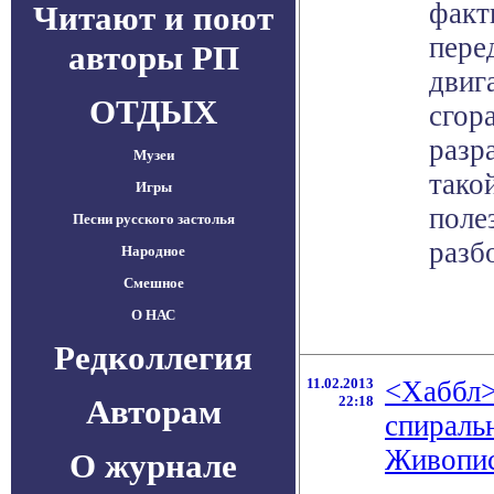
факт
Читают и поют
пере
авторы РП
двиг
ОТДЫХ
сгор
разр
Музеи
тако
Игры
поле
Песни русского застолья
разб
Народное
Смешное
О НАС
Редколлегия
11.02.2013
<Хаббл>
Авторам
22:18
спираль
Живопи
О журнале