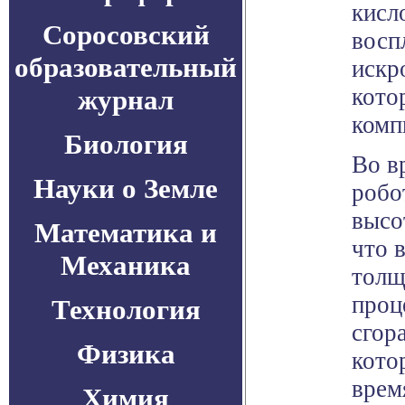
кисл
Соросовский
восп
образовательный
искр
кото
журнал
комп
Биология
Во в
Науки о Земле
робо
высо
Математика и
что 
Механика
толщ
проц
Технология
сгор
Физика
кото
врем
Химия