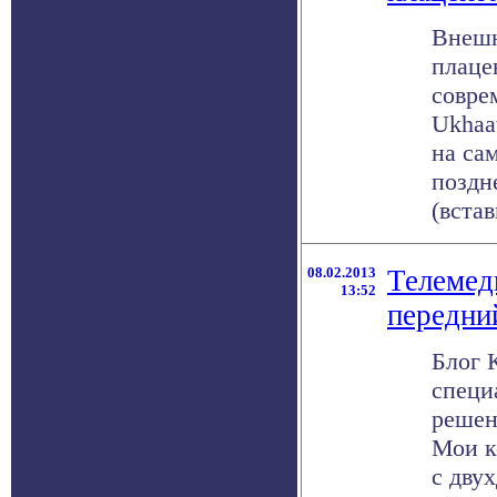
Внешн
плаце
совре
Ukhaat
на са
поздне
(встав
08.02.2013
Телемед
13:52
передни
Блог К
специ
решен
Мои к
с дву