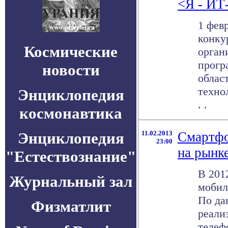
<Я - ИТ
1 фев
конку
Космические
орган
прогр
новости
облас
техно
Энциклопедия
. .
космонавтика
Энциклопедия
11.02.2013
Смартфо
23:00
на рынке
"Естествознание"
В 201
Журнальный зал
мобил
По да
Физматлит
реали
телеф