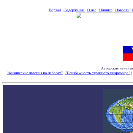
Портал
|
Содержание
|
О нас
|
Пишите
|
Новости
|
Авторские научные
"Физические явления на небесах"
|
"Неизбежность странного микромира"
|
Семинары - Конфе