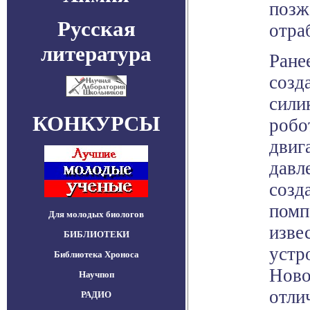
позж
Русская
отра
литература
Ране
созд
сили
КОНКУРСЫ
робо
двиг
давл
созд
помп
Для молодых биологов
изве
БИБЛИОТЕКИ
устр
Библиотека Хроноса
Ново
Научпоп
отли
РАДИО