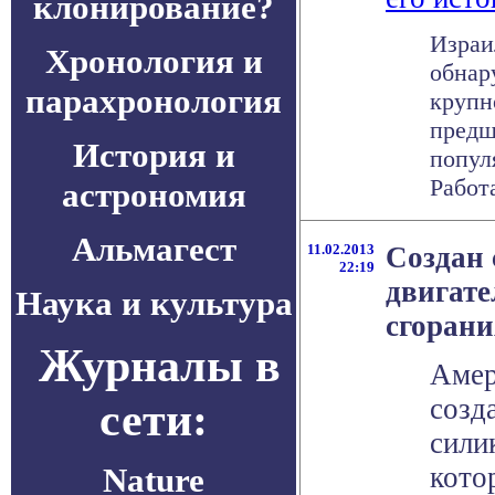
клонирование?
Израи
Хронология и
обнар
парахронология
крупн
предш
История и
попул
Работа
астрономия
Альмагест
11.02.2013
Создан 
22:19
двигате
Наука и культура
сгорани
Журналы в
Амер
созд
сети:
сили
Nature
кото