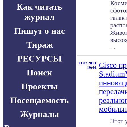
Косми
Как читать
сфото
журнал
галак
распо
Пишут о нас
Живоп
высок
Тираж
. .
РЕСУРСЫ
11.02.2013
Cisco п
19:44
Поиск
StadiumV
инновац
Проекты
передач
Посещаемость
реально
мобильн
Журналы
Этот 