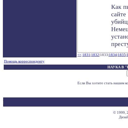
Как п
сайте 
убийц
Немец
устан
прест
<<
1831
|
1832
|1833|
1834
|
1835
|
Помощь корреспонденту
НАУКА В 
Если Вы хотите стать нашим 
© 1999, 
Дизай