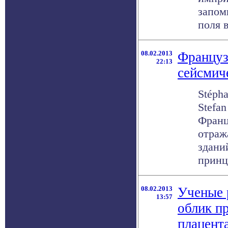
запом
поля в 
08.02.2013
Француз
22:13
сейсмич
Stépha
Stefan
Франц
отраж
здани
принци
08.02.2013
Ученые 
13:57
облик п
плацент