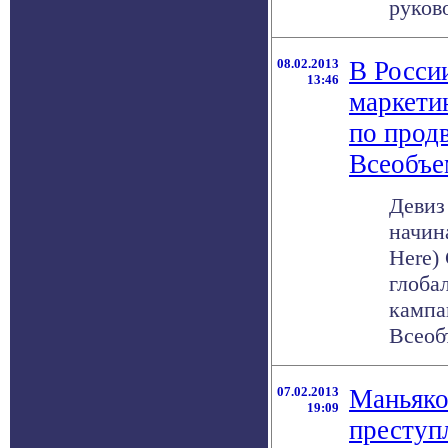
руково
08.02.2013
В Росси
13:46
маркети
по прод
Всеобъе
Девиз
начин
Here)
глоба
кампа
Всеоб
07.02.2013
Маньяко
19:09
преступ