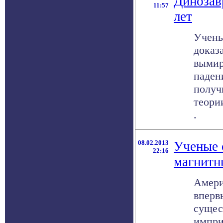
Динозав
11:57
лет
Учены
доказ
вымир
паден
получ
теори
.
08.02.2013
Ученые 
22:16
магнитн
Амери
вперв
сущес
импри