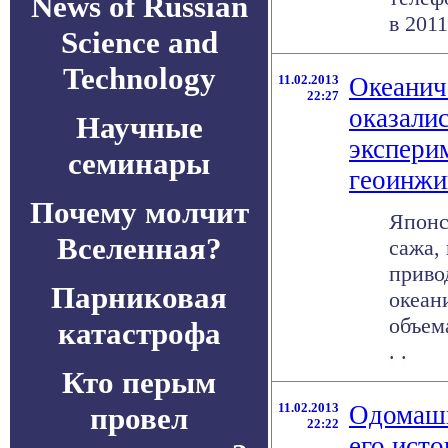
News of Russian
в 2011
Science and
Technology
11.02.2013
Океанич
22:27
оказали
Научные
экспери
семинары
геоинжи
Почему молчит
Японс
Вселенная?
сажа,
приво
Парниковая
океан
объем
катастрофа
. .
Кто перым
11.02.2013
Одомашн
провел
22:22
его ист