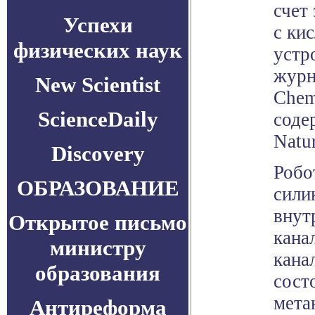
счет
Успехи
с ки
физических наук
устр
журн
New Scientist
Chem
ScienceDaily
соде
Natu
Discovery
Робо
ОБРАЗОВАНИЕ
сили
внут
Открытое письмо
кана
министру
кана
образования
сост
мета
Антиреформа