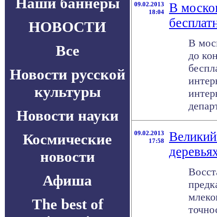
Наши баннеры
09.02.2013
В моско
18:04
бесплат
НОВОСТИ
В мос
Все
до кон
беспл
Новости русской
интер
культуры
интер
департ
Новости науки
09.02.2013
Великий
Космические
17:58
деревья
новости
Восст
Афиша
предк
млеко
The best of
точно