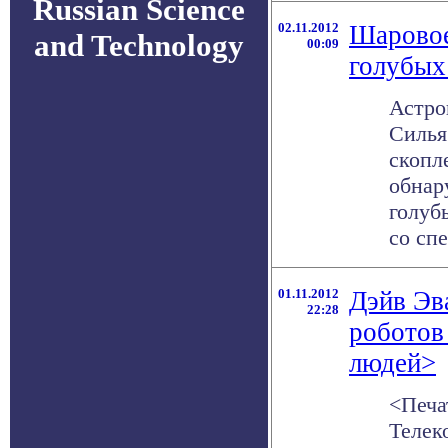
Russian Science
02.11.2012
Шаровое
and Technology
00:09
голубых
Астро
Силья
скопл
обнар
голуб
со спе
01.11.2012
Дэйв Эв
22:28
роботов
людей>
<Печа
Телек