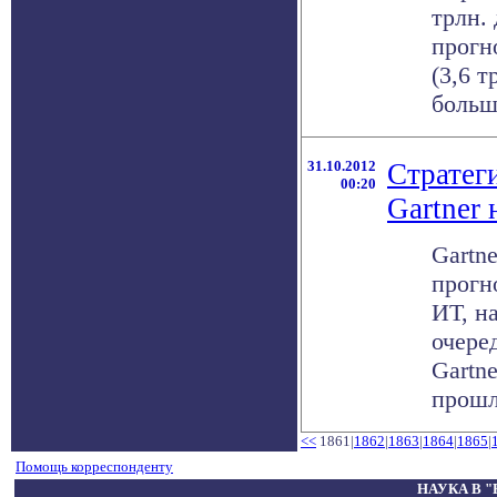
трлн.
прогн
(3,6 т
больш
31.10.2012
Стратег
00:20
Gartner 
Gartn
прогн
ИТ, на
очере
Gartn
прошл
<<
1861|
1862
|
1863
|
1864
|
1865
|
Помощь корреспонденту
НАУКА В 