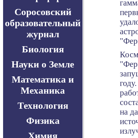
гамм
Соросовский
перв
удал
образовательный
астр
журнал
"Фер
Биология
Косм
Науки о Земле
"Фер
запу
Математика и
году.
Механика
рабо
сост
Технология
на д
Физика
исто
излу
Химия