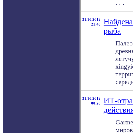
. . .
31.10.2012
Найдена
21:40
рыба
Палео
древн
летуч
xingyi
терри
середи
31.10.2012
ИТ-отра
00:28
действи
Gartne
миров