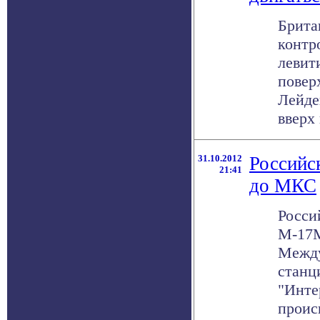
Брита
контр
левит
повер
Лейде
вверх п
31.10.2012
Российс
21:41
до МКС
Росси
М-17М
Между
станц
"Инте
проис