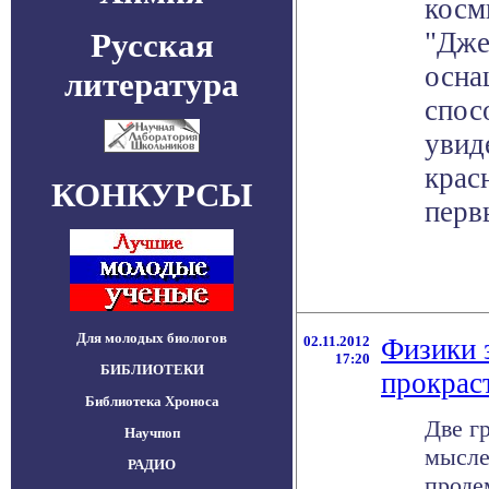
косм
Русская
"Дже
осна
литература
спос
увид
крас
КОНКУРСЫ
перв
Для молодых биологов
02.11.2012
Физики 
17:20
БИБЛИОТЕКИ
прокрас
Библиотека Хроноса
Две г
Научпоп
мысле
РАДИО
проде