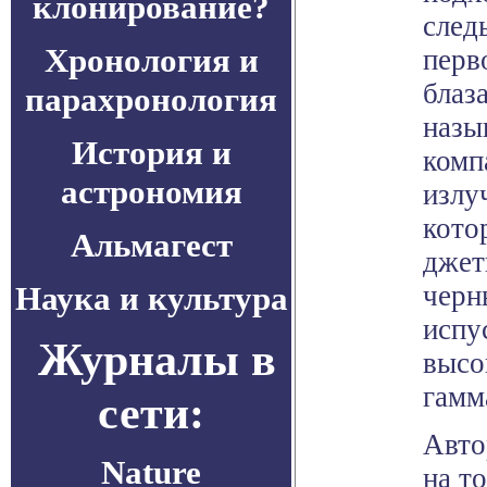
клонирование?
след
Хронология и
перв
блаз
парахронология
назы
История и
комп
астрономия
излу
кото
Альмагест
джет
Наука и культура
черн
испу
Журналы в
высо
гамм
сети:
Авто
Nature
на т