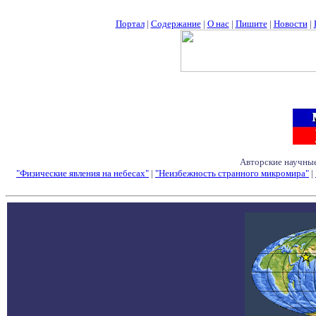
Портал
|
Содержание
|
О нас
|
Пишите
|
Новости
|
Авторские научные
"Физические явления на небесах"
|
"Неизбежность странного микромира"
|
Семинары - Конфе