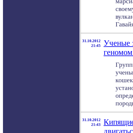
марси
своем
вулка
Гавайя
31.10.2012
Ученые 
21:45
геномом
Групп
учены
кошек
устан
опред
породы
31.10.2012
Кипящие
21:43
двигатьс