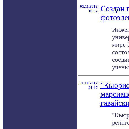
01.11.2012
Создан 
18:52
фотоэле
Инжен
униве
мире 
состо
соеди
ученых
31.10.2012
"Кьюрио
21:47
марсиан
гавайск
"Кьюр
рентг