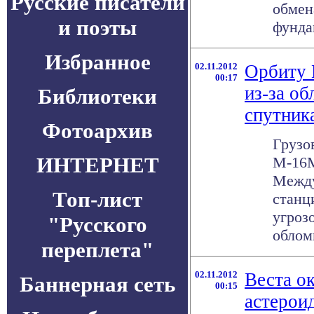
Русские писатели
обмен
и поэты
фунда
Избранное
02.11.2012
Орбиту 
00:17
из-за о
Библиотеки
спутник
Фотоархив
Грузо
ИНТЕРНЕТ
М-16М
Между
Топ-лист
станц
угроз
"Русского
обломк
переплета"
02.11.2012
Веста о
Баннерная сеть
00:15
астерои