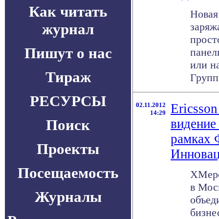
Как читать
Новая
журнал
заряж
прост
Пишут о нас
панел
или н
Тираж
Группа
РЕСУРСЫ
02.11.2012
Ericsson
14:29
Поиск
видение
рамках 
Проекты
Инновац
Посещаемость
ХМеро
в Мос
Журналы
объед
бизне