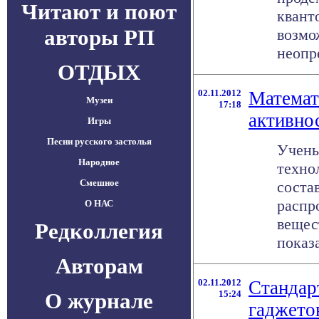
Читают и поют
квант
авторы РП
возмо
неопре
ОТДЫХ
02.11.2012
Математ
Музеи
17:18
активно
Игры
Песни русского застолья
Учены
Народное
техно
Смешное
соста
распр
О НАС
вещес
Редколлегия
показа
Авторам
02.11.2012
Стандар
О журнале
15:24
гаджето