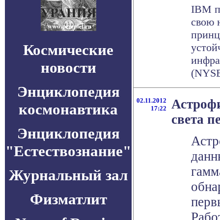
IBM п
свою 
принц
Космические
устой
инфра
новости
(NYSE:
Энциклопедия
02.11.2012
Астроф
космонавтика
17:22
света п
Энциклопедия
Астр
"Естествознание"
данн
гамм
Журнальный зал
обна
Физматлит
перв
Рабо