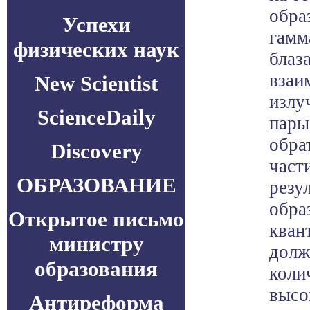
обра
Успехи
гамм
физических наук
блаз
взаи
New Scientist
излу
ScienceDaily
пары
обра
Discovery
част
ОБРАЗОВАНИЕ
резу
обра
Открытое письмо
кван
министру
долж
образования
коли
высо
Антиреформа