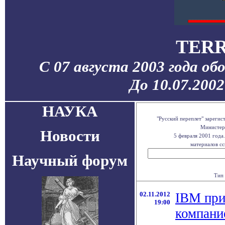
TERR
С 07 августа 2003 года об
До 10.07.200
НАУКА
"Русский переплет" зареги
Министерс
Новости
5 февраля 2001 года
материалов сс
Научный форум
Тип 
02.11.2012
IBM при
19:00
компан