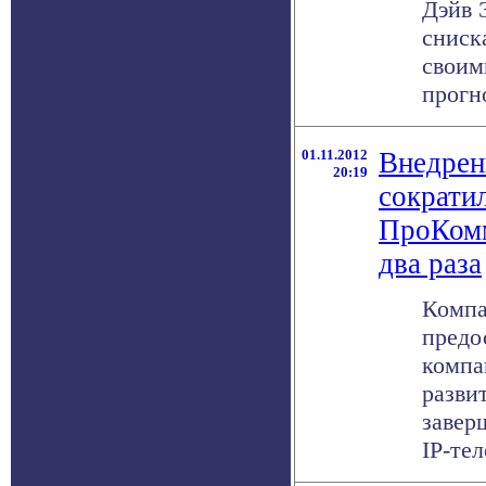
Дэйв 
сниск
своим
прогно
01.11.2012
Внедрен
20:19
сократи
ПроКомм
два раза
Компа
предо
компа
разви
завер
IP-тел