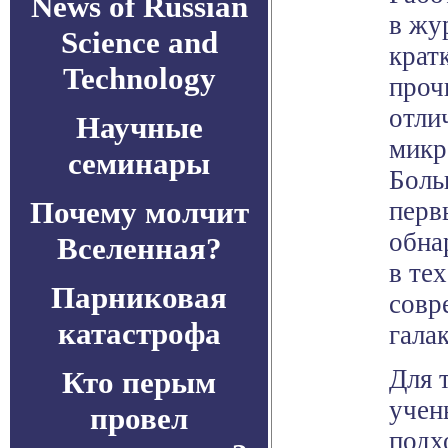
News of Russian
в жур
Science and
крат
Technology
проч
отли
Научные
микр
семинары
Боль
Почему молчит
перв
обна
Вселенная?
в тех
Парниковая
совр
катастрофа
гала
Для 
Кто перым
учен
провел
подх