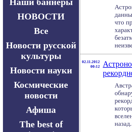
Наши баннеры
Астро
данны
НОВОСТИ
что п
Все
харак
безат
Новости русской
неизве
культуры
02.11.2012
Астроно
00:12
Новости науки
рекордн
Космические
Австр
обнар
новости
рекор
Афиша
котор
вселе
The best of
назад.