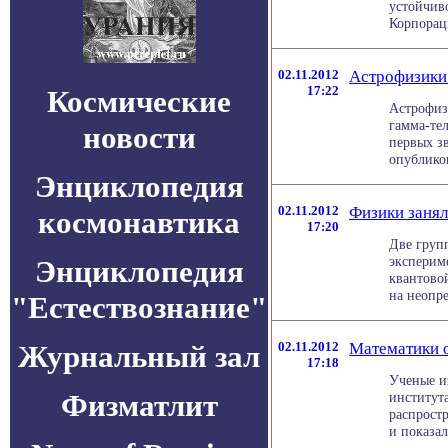
устойчив
Корпорац
02.11.2012
Астрофизики 
17:22
Космические
Астрофиз
гамма-те
новости
первых з
опубликов
Энциклопедия
02.11.2012
Физики занял
космонавтика
17:20
Две груп
эксперим
Энциклопедия
квантово
на неопре
"Естествознание"
Журнальный зал
02.11.2012
Математики о
17:18
Ученые и
Физматлит
институт
распрост
и показали