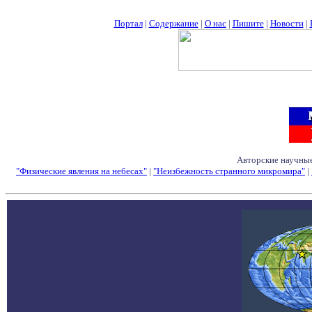
Портал
|
Содержание
|
О нас
|
Пишите
|
Новости
|
Авторские научные
"Физические явления на небесах"
|
"Неизбежность странного микромира"
|
Семинары - Конфе