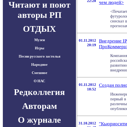
22:28
Читают и поют
чем людей>
<Печатае
авторы РП
футуролог
снискал 
прогнозам
ОТДЫХ
Музеи
01.11.2012
Внедрение IP
20:19
ПроКоммерцБа
Игры
Компания
Песни русского застолья
российск
Народное
развитию
внедрению
Смешное
О НАС
01.11.2012
Создан полн
Редколлегия
18:52
Инженеры
первый в
Авторам
различны
опубликов
О журнале
31.10.2012
"Кьюриосити"