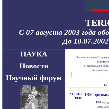
TERR
С 07 августа 2003 года об
До 10.07.200
НАУКА
"Русский переплет" зареги
Министерс
Новости
5 февраля 2001 года
материалов сс
Научный форум
Тип 
02.11.2012
IBM признан
19:00
IBM прод
приверже