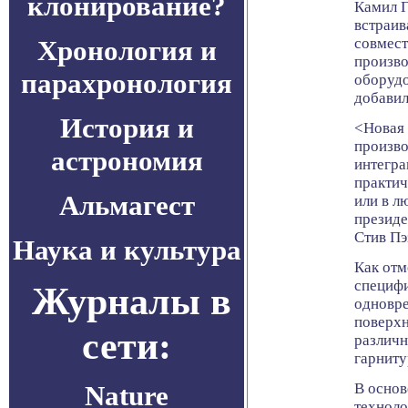
клонирование?
Камил Г
встраив
Хронология и
совмест
произво
парахронология
оборудо
добавил
История и
<Новая 
произв
астрономия
интегра
практич
Альмагест
или в л
президе
Стив Пэз
Наука и культура
Как отм
специфи
Журналы в
одновре
поверхн
сети:
различн
гарниту
Nature
В основ
технолог