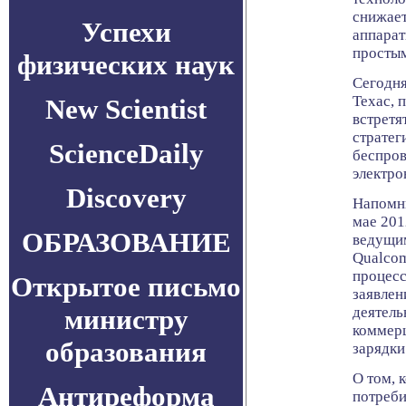
снижает
Успехи
аппарат
простым
физических наук
Сегодня
Техас, 
New Scientist
встретя
стратег
ScienceDaily
беспров
электро
Discovery
Напомн
мае 201
ОБРАЗОВАНИЕ
ведущи
Qualco
процесс
Открытое письмо
заявлен
министру
деятель
коммерц
образования
зарядки
О том, 
Антиреформа
потреби