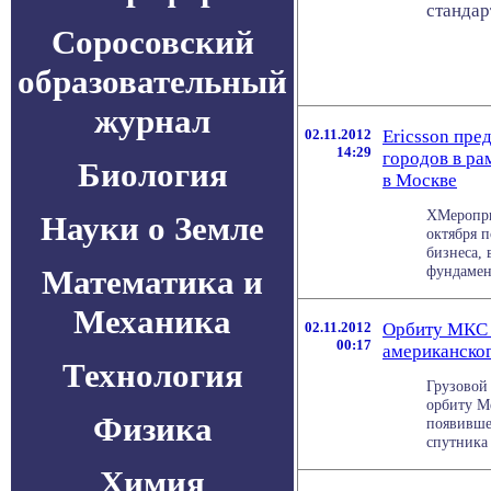
стандар
Соросовский
образовательный
журнал
02.11.2012
Ericsson пре
14:29
городов в р
Биология
в Москве
ХМеропри
Науки о Земле
октября п
бизнеса, 
фундамент
Математика и
Механика
02.11.2012
Орбиту МКС 
00:17
американског
Технология
Грузовой
орбиту М
Физика
появивше
спутника .
Химия