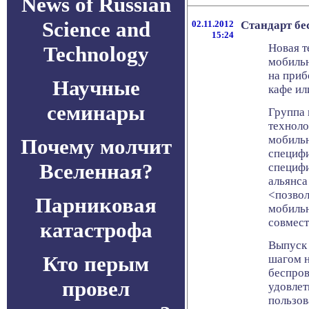
News of Russian
Science and
02.11.2012
Стандарт бе
15:24
Новая т
Technology
мобильн
на приб
Научные
кафе ил
семинары
Группа 
техноло
мобильн
Почему молчит
специфи
Вселенная?
специфи
альянса
<позвол
Парниковая
мобильн
совмест
катастрофа
Выпуск
Кто перым
шагом н
беспров
провел
удовлет
пользов