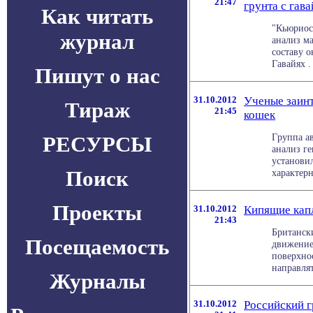
21:47
грунта с гав
Как читать
"Кьюриос
журнал
анализ ма
составу 
Гавайях . 
Пишут о нас
31.10.2012
Ученые заин
Тираж
21:45
кошек
Группа а
РЕСУРСЫ
анализ г
установи
Поиск
характерн
Проекты
31.10.2012
Кипящие капл
21:43
Британск
Посещаемость
движение
поверхно
направлят
Журналы
31.10.2012
Российский 