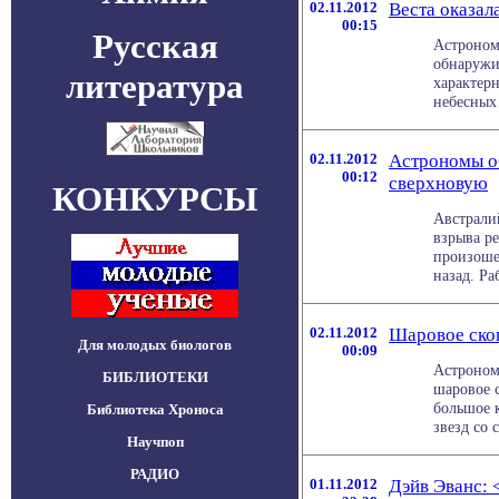
02.11.2012
Веста оказа
00:15
Русская
Астроном
обнаружи
литература
характер
небесных 
02.11.2012
Астрономы о
00:12
сверхновую
КОНКУРСЫ
Австрали
взрыва р
произоше
назад. Раб
02.11.2012
Шаровое ско
Для молодых биологов
00:09
Астроном
БИБЛИОТЕКИ
шаровое 
большое 
Библиотека Хроноса
звезд со с
Научпоп
РАДИО
01.11.2012
Дэйв Эванс: 