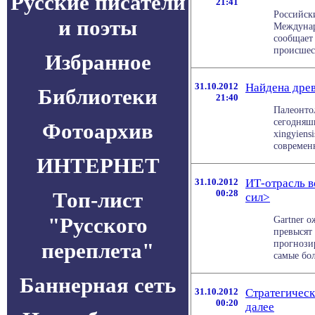
Русские писатели
21:41
Российск
и поэты
Междунар
сообщает
происшест
Избранное
31.10.2012
Найдена дре
Библиотеки
21:40
Палеонто
сегодняшн
Фотоархив
xingyiens
современн
ИНТЕРНЕТ
31.10.2012
ИТ-отрасль в
Топ-лист
00:28
сил>
"Русского
Gartner о
превысят 
прогнозир
переплета"
самые бол
Баннерная сеть
31.10.2012
Стратегическ
00:20
далее