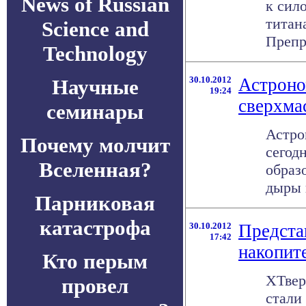
News of Russian
к сил
титан
Science and
Препр
Technology
30.10.2012
Астроно
Научные
19:24
сверхма
семинары
Астро
Почему молчит
сегод
Вселенная?
образ
дыры 
Парниковая
катастрофа
30.10.2012
Предста
17:42
накопит
Кто перым
ХТвер
провел
стали