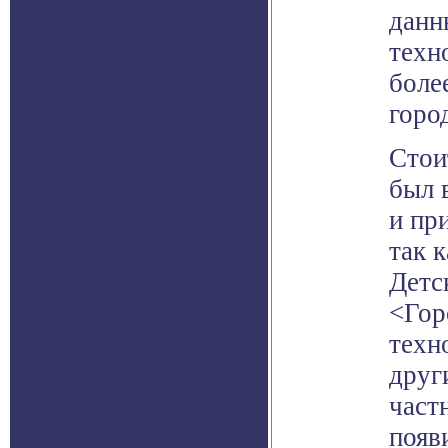
данн
техн
боле
горо
Стои
был 
и пр
так 
Дет
<Гор
техн
друг
част
появ