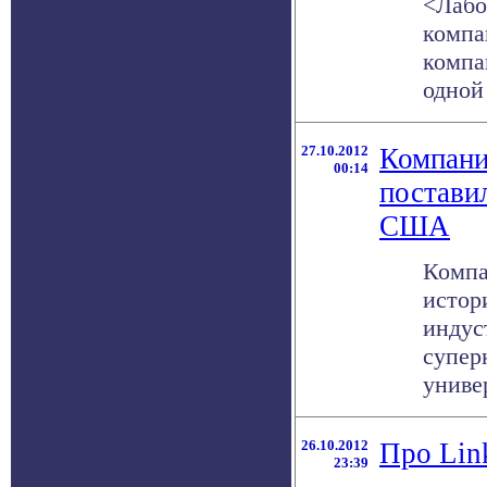
<Лабо
компа
компа
одной .
27.10.2012
Компани
00:14
постави
США
Компа
истор
индус
супер
универ
26.10.2012
Про Lin
23:39