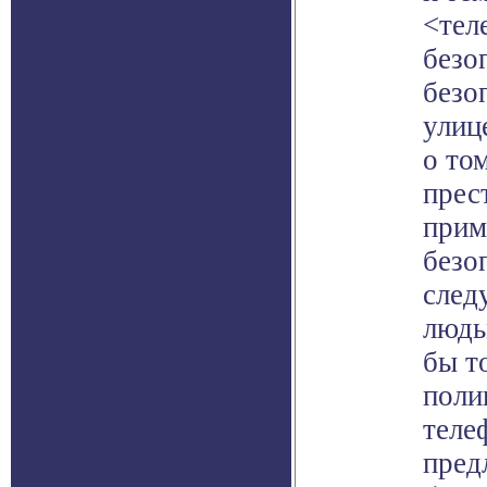
<тел
безо
безо
улиц
о то
прес
прим
безо
след
людь
бы т
поли
теле
пред