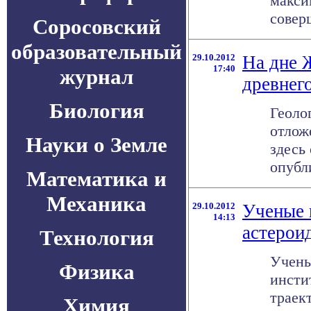
макси
совер
Соросовский
образовательный
29.10.2012
На дне 
17:40
журнал
древнег
Биология
Геоло
отлож
Науки о Земле
здесь
опубли
Математика и
Механика
29.10.2012
Ученые 
14:13
астерои
Технология
Учены
Физика
инсти
траек
Химия