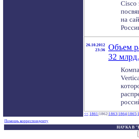
Cisco
посвя
на са
Росси
26.10.2012
Объем р
23:36
32 млрд
Компа
Vertic
котор
распр
россий
<<
1861
|1862|
1863
|
1864
|
1865
|
Помощь корреспонденту
НАУКА В 