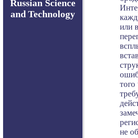
Russian Science
Инте
and Technology
кажд
или 
пере
вспл
вста
стру
ошиб
того
треб
дейс
заме
реги
не о