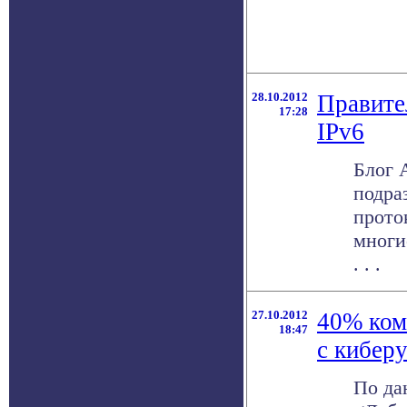
28.10.2012
Правите
17:28
IPv6
Блог 
подра
прото
многи
. . .
27.10.2012
40% ком
18:47
с кибер
По да