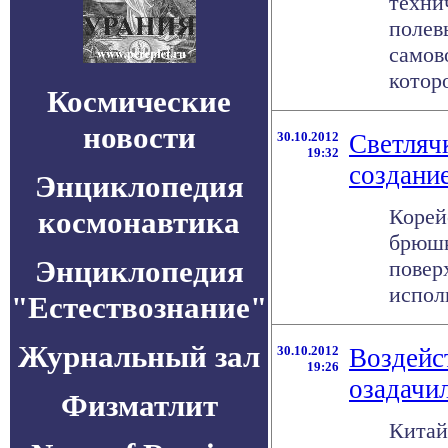
техни
полев
самов
которо
Космические
новости
30.10.2012
Светляч
19:32
создани
Энциклопедия
Корей
космонавтика
брюшк
Энциклопедия
повер
исполь
"Естествознание"
Журнальный зал
30.10.2012
Воздейс
19:26
озадачи
Физматлит
Китай