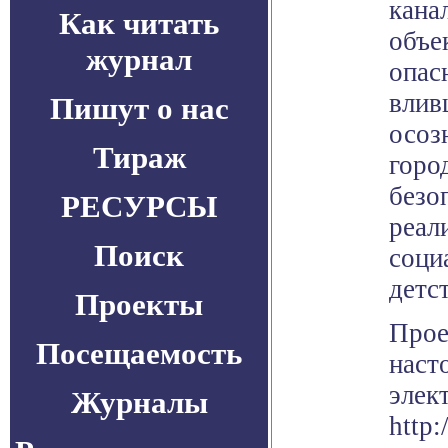
кана
Как читать
объе
журнал
опас
влив
Пишут о нас
осоз
Тираж
горо
безо
РЕСУРСЫ
реал
Поиск
соци
детс
Проекты
Прое
Посещаемость
наст
элек
Журналы
http: