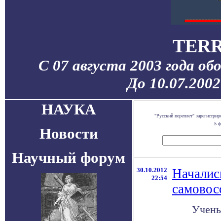
TERR
С 07 августа 2003 года об
До 10.07.200
НАУКА
"Русский переплет" зарегистр
5 ф
Новости
Научный форум
30.10.2012
Началис
22:54
самовос
Учены