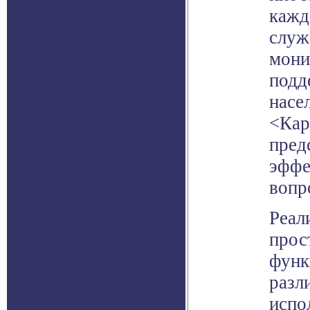
кажд
служ
мони
подд
насе
<Кар
пред
эффе
вопр
Реал
прос
функ
разл
испо