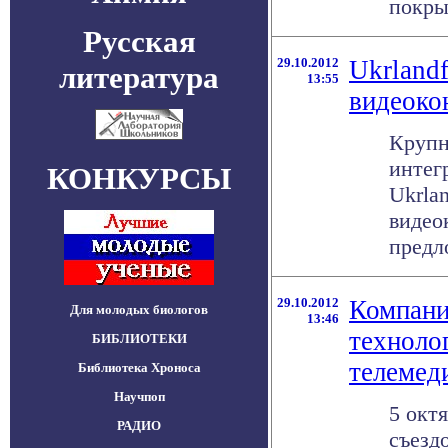
покрыв
Русская
29.10.2012
Ukrland
литература
13:55
видеоко
Крупн
интег
КОНКУРСЫ
Ukrla
видео
предл
29.10.2012
Компани
Для молодых биологов
13:46
технолог
БИБЛИОТЕКИ
телемед
Библиотека Хроноса
Научпоп
5 окт
РАДИО
съезд