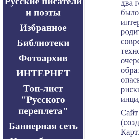
Русские писатели
два 
и поэты
было
инте
Избранное
роди
совр
Библиотеки
техн
Фотоархив
очер
обра
ИНТЕРНЕТ
опас
Топ-лист
риск
"Русского
инци
переплета"
Сайт
(соз
Баннерная сеть
Карт