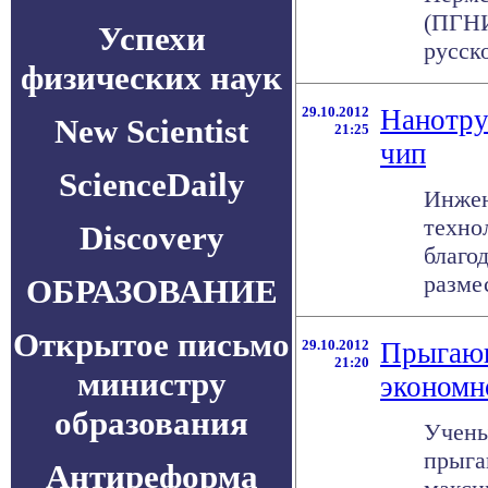
(ПГНИ
Успехи
русск
физических наук
29.10.2012
Нанотру
New Scientist
21:25
чип
ScienceDaily
Инжен
техно
Discovery
благо
размес
ОБРАЗОВАНИЕ
Открытое письмо
29.10.2012
Прыгающ
21:20
министру
экономн
образования
Учены
прыга
Антиреформа