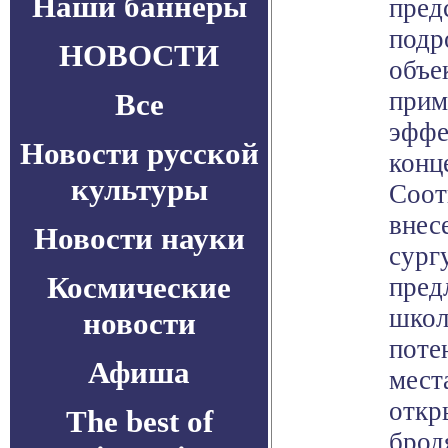
Наши баннеры
пред
подр
НОВОСТИ
объе
прим
Все
эффе
Новости русской
конц
культуры
Соот
внес
Новости науки
сург
Космические
пред
школ
новости
поте
Афиша
мест
откр
The best of
брод