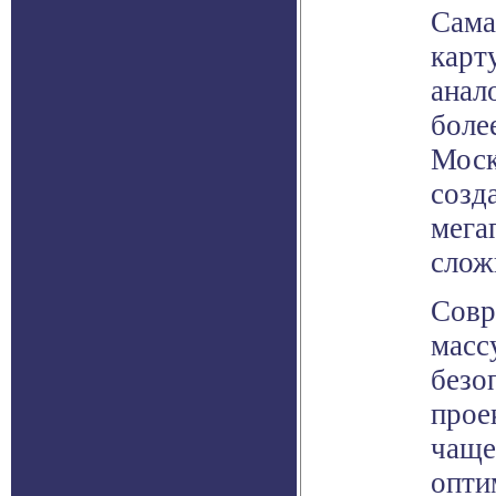
Сама
карт
анал
боле
Моск
созд
мега
слож
Совр
масс
безо
прое
чаще
опти