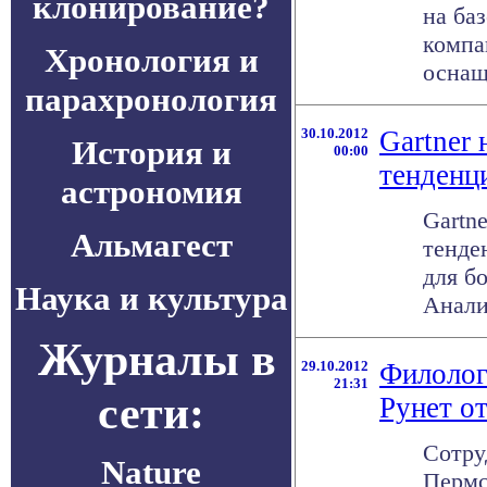
клонирование?
на ба
компа
Хронология и
оснаще
парахронология
30.10.2012
Gartner 
История и
00:00
тенденц
астрономия
Gartn
Альмагест
тенде
для б
Наука и культура
Анали
Журналы в
29.10.2012
Филолог
21:31
сети:
Рунет о
Сотру
Nature
Пермс