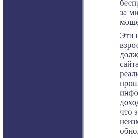
бесп
за м
моше
Эти 
взро
долж
сайт
реал
прощ
инфо
дохо
что 
неиз
обно