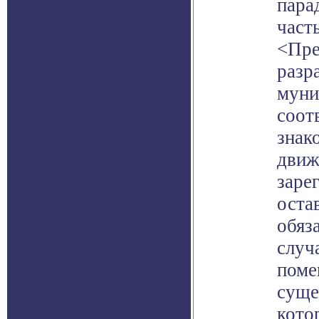
пара
част
<Пре
разр
муни
соот
знак
движ
заре
оста
обяз
случ
поме
суще
кото