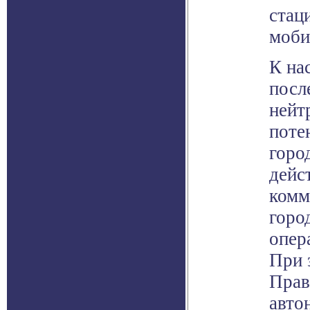
стац
моби
К на
посл
нейт
поте
горо
дейс
комм
горо
опер
При 
Прав
авто