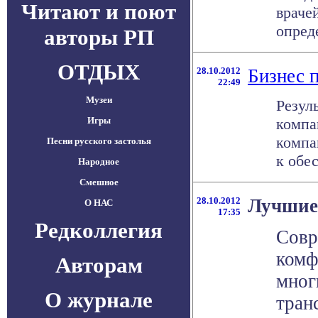
Читают и поют
враче
опред
авторы РП
ОТДЫХ
28.10.2012
Бизнес 
22:49
Музеи
Резул
Игры
компан
компа
Песни русского застолья
к обе
Народное
Смешное
28.10.2012
Лучшие 
О НАС
17:35
Редколлегия
Совр
комф
Авторам
мног
О журнале
тран