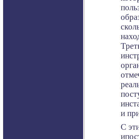
поль
обра
скол
нахо
Трет
инст
орга
отме
реал
пост
инст
и пр
С эт
ипос