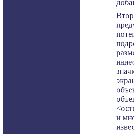
доба
Второ
пред
поте
подр
разм
нане
знач
экра
объе
объе
<ост
и мн
изве