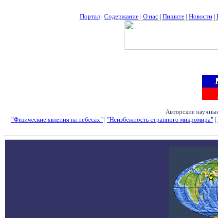
Портал
|
Содержание
|
О нас
|
Пишите
|
Новости
|
Авторские научные
"Физические явления на небесах"
|
"Неизбежность странного микромира"
|
Семинары - Конфе