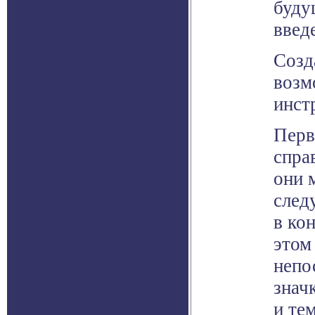
буду
введ
Созд
возм
инст
Перв
спра
они 
след
в ко
этом
непо
знач
и те