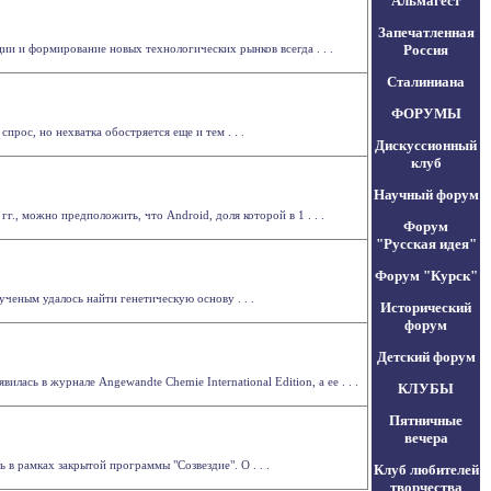
Альмагест
Запечатленная
и и формирование новых технологических рынков всегда . . .
Россия
Сталиниана
ФОРУМЫ
прос, но нехватка обостряется еще и тем . . .
Дискуссионный
клуб
Научный форум
., можно предположить, что Android, доля которой в 1 . . .
Форум
"Русская идея"
Форум "Курск"
еным удалось найти генетическую основу . . .
Исторический
форум
Детский форум
сь в журнале Angewandte Chemie International Edition, а ее . . .
КЛУБЫ
Пятничные
вечера
 в рамках закрытой программы "Созвездие". О . . .
Клуб любителей
творчества