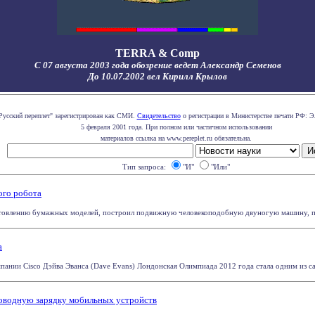
TERRA & Comp
С 07 августа 2003 года обозрение ведет Александр Семенов
До 10.07.2002 вел Кирилл Крылов
Русский переплет" зарегистрирован как СМИ.
Свидетельство
о регистрации в Министерстве печати РФ: Э
5 февраля 2001 года. При полном или частичном использовании
материалов ссылка на www.pereplet.ru обязательна.
Тип запроса:
"И"
"Или"
ого робота
отовлению бумажных моделей, построил подвижную человекоподобную двуногую машину, пол
а
пании Cisco Дэйва Эванса (Dave Evans) Лондонская Олимпиада 2012 года стала одним из с
роводную зарядку мобильных устройств