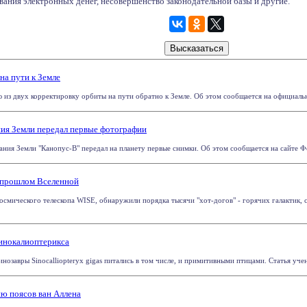
вания электронных денег, несовершенство законодательной базы и другие.
на пути к Земле
 из двух корректировку орбиты на пути обратно к Земле. Об этом сообщается на официально
ния Земли передал первые фотографии
ния Земли "Канопус-B" передал на планету первые снимки. Об этом сообщается на сайте Фед
в прошлом Вселенной
мического телескопа WISE, обнаружили порядка тысячи "хот-догов" - горячих галактик, ск
синокалиоптерикса
озавры Sinocalliopteryx gigas питались в том числе, и примитивными птицами. Статья учен
ю поясов ван Аллена