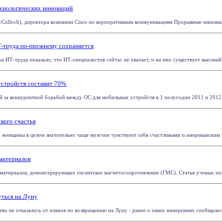
ехнологических инноваций
Culloch), директора компании Cisco по корпоративным коммуникациям Прорывные инноваци
Т-труда по-прежнему сохраняется
 ИТ-труда показало, что ИТ-специалистов сейчас не хватает, и на них существует высокий с
устройств составит 70%
й за конкурентной борьбой между ОС для мобильных устройств в 1 полугодии 2011 и 2012 гг
кого счастья
 женщины в целом значительно чаще мужчин чувствуют себя счастливыми и американским уч
материалов
атериалов, демонстрирующих гигантское магнетосопротивление (ГМС). Статья ученых появила
ться на Луну
во не отказалось от планов по возвращению на Луну - ранее о таких намерениях сообщалось