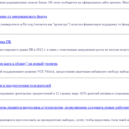
ию радиационных поясов Земли. Об этом сообщается на официальном сайте проекта. Миссия 
ание от американского фонда
университета arXiv.org (читается как "архив.орг") получил финансовую поддержку от фонд
ынка ПК
з мирового рынка ПК в 2012 г. в связи с отмеченным замедлением роста по итогам полугодия
и шага к облаку" на новый уровень
й поддерживают решение VCE Vblock, предоставляя заказчикам небывалую свободу выбора и
и и предпочтения телезрителей
ледование зрительских предпочтений в 12 странах мира ∙62% зрителей активны в социальных 
чень нравятся видеосвязь и технологии, позволяющие создавать новые рабочие
ающихся проголосовать на президентских выборах, хотят, чтобы видеосвязь стала такой же