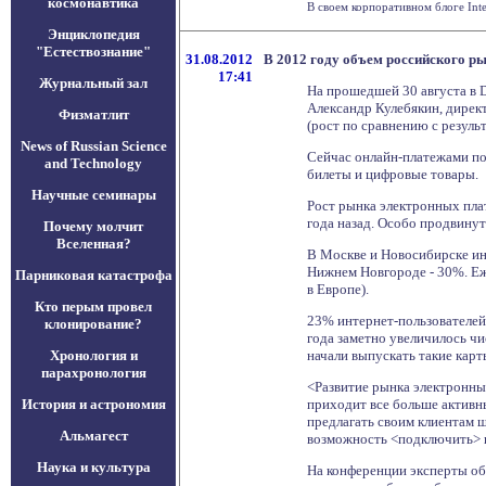
космонавтика
В своем корпоративном блоге Inte
Энциклопедия
"Естествознание"
31.08.2012
В 2012 году объем российского ры
17:41
Журнальный зал
На прошедшей 30 августа в 
Александр Кулебякин, дирек
Физматлит
(рост по сравнению с результ
News of Russian Science
Сейчас онлайн-платежами по
and Technology
билеты и цифровые товары.
Научные семинары
Рост рынка электронных пла
года назад. Особо продвину
Почему молчит
Вселенная?
В Москве и Новосибирске ин
Нижнем Новгороде - 30%. Еже
Парниковая катастрофа
в Европе).
Кто перым провел
23% интернет-пользователей
клонирование?
года заметно увеличилось чи
Хронология и
начали выпускать такие карт
парахронология
<Развитие рынка электронны
История и астрономия
приходит все больше активн
предлагать своим клиентам ш
Альмагест
возможность <подключить> к
Наука и культура
На конференции эксперты об