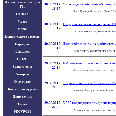
Читают и поют авторы
30.08.2012
Cisco создала собственный Фонд т
РП
13:27
Блог Дэвида Маккалоха (David Mc
ОТДЫХ
Музеи
30.08.2012
Гендерное неравенство на рынке И
13:17
Игры
Исследование американского рынка
Песни русского застолья
30.08.2012
Доля Android на рынке мобильных 
Народное
13:14
Исходя из результатов наблюдени
Смешное
О НАС
29.08.2012
Найдена генетическая причина женс
Редколлегия
22:34
Согласно статистическим данным,
Авторам
О журнале
29.08.2012
Открыт новый класс "нобелевских" 
21:08
Как читать журнал
Ученые обнаружили новый класс м
Пишут о нас
29.08.2012
NASA подтвердило намерения верну
Тираж
20:09
Американское космическое агентст
РЕСУРСЫ