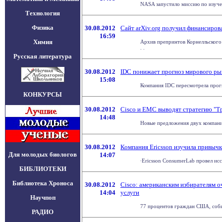
NASA запустило миссию по изучен
Технология
Физика
30.08.2012
Сайт arXiv.org получил финансиров
16:59
Химия
Архив препринтов Корнелльского 
. .
Русская литература
30.08.2012
IDC понижает прогноз мирового р
15:08
Компания IDC пересмотрела прогно
КОНКУРСЫ
30.08.2012
Cisco и EMC выводят стратегию "Тр
14:48
Новые предложения двух компани
30.08.2012
Компания Ericsson изучила привычк
Для молодых биологов
14:07
∙Ericsson ConsumerLab провел исс
БИБЛИОТЕКИ
Библиотека Хроноса
30.08.2012
Cisco: американским избирателям о
14:04
услуги
Научпоп
77 процентов граждан США, собир
РАДИО