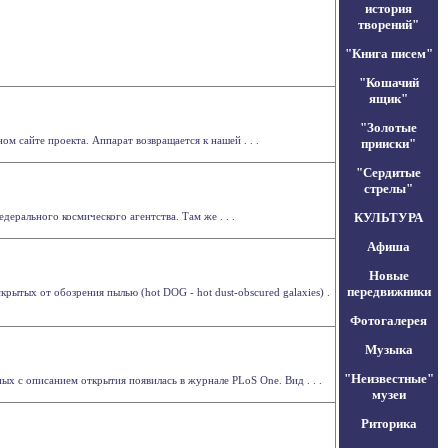
история
творений"
"Книга писем"
"Кошачий
ящик"
"Золотые
м сайте проекта. Аппарат возвращается к нашей . . .
прииски"
"Сердитые
стрелы"
ерального космического агентства. Там же . . .
КУЛЬТУРА
Афиша
Новые
передвижники
рытых от обозрения пылью (hot DOG - hot dust-obscured galaxies) .
Фотогалерея
Музыка
"Неизвестные"
ых с описанием открытия появилась в журнале PLoS One. Вид . . .
музеи
Риторика