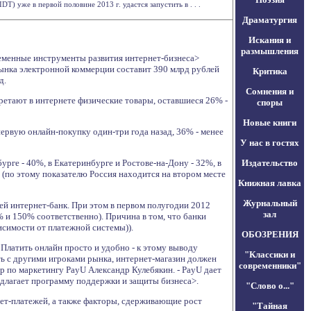
T) уже в первой половине 2013 г. удастся запустить в . . .
Драматургия
Искания и
размышления
ременные инструменты развития интернет-бизнеса>
рынка электронной коммерции составит 390 млрд рублей
Критика
д.
Сомнения и
етают в интернете физические товары, оставшиеся 26% -
споры
Новые книги
ервую онлайн-покупку один-три года назад, 36% - менее
У нас в гостях
рге - 40%, в Екатеринбурге и Ростове-на-Дону - 32%, в
Издательство
 (по этому показателю Россия находится на втором месте
Книжная лавка
Журнальный
ей интернет-банк. При этом в первом полугодии 2012
зал
% и 150% соответственно). Причина в том, что банки
исимости от платежной системы)).
ОБОЗРЕНИЯ
Платить онлайн просто и удобно - к этому выводу
"Классики и
ь с другими игроками рынка, интернет-магазин должен
современники"
р по маркетингу PayU Александр Кулебякин. - PayU дает
едлагает программу поддержки и защиты бизнеса>.
"Слово о..."
ет-платежей, а также факторы, сдерживающие рост
"Тайная