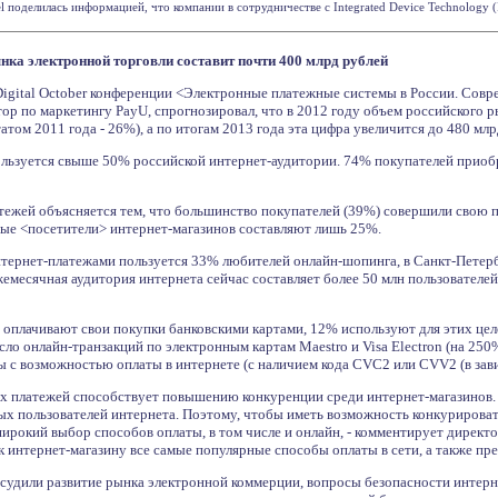
l поделилась информацией, что компании в сотрудничестве с Integrated Device Technology (ID
нка электронной торговли составит почти 400 млрд рублей
Digital October конференции <Электронные платежные системы в России. Сов
тор по маркетингу PayU, cпрогнозировал, что в 2012 году объем российского 
атом 2011 года - 26%), а по итогам 2013 года эта цифра увеличится до 480 млр
льзуется свыше 50% российской интернет-аудитории. 74% покупателей приобр
тежей объясняется тем, что большинство покупателей (39%) совершили свою п
тые <посетители> интернет-магазинов составляют лишь 25%.
тернет-платежами пользуется 33% любителей онлайн-шопинга, в Санкт-Петербу
месячная аудитория интернета сейчас составляет более 50 млн пользователей
 оплачивают свои покупки банковскими картами, 12% используют для этих цел
сло онлайн-транзакций по электронным картам Maestro и Visa Electron (на 250
ы с возможностью оплаты в интернете (с наличием кода CVC2 или CVV2 (в зав
х платежей способствует повышению конкуренции среди интернет-магазинов. 
ых пользователей интернета. Поэтому, чтобы иметь возможность конкурироват
ирокий выбор способов оплаты, в том числе и онлайн, - комментирует директо
 интернет-магазину все самые популярные способы оплаты в сети, а также пр
судили развитие рынка электронной коммерции, вопросы безопасности интерн