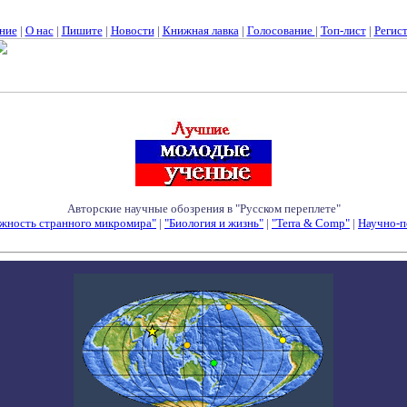
ние
|
О нас
|
Пишите
|
Новости
|
Книжная лавка
|
Голосование
|
Топ-лист
|
Регис
Авторские научные обозрения в "Русском переплете"
жность странного микромира"
|
"Биология и жизнь"
|
"Terra & Comp"
|
Научно-п
Семинары - Конференции - Симпозиумы - Конкурсы