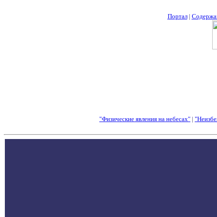
Портал
|
Содержа
"Физические явления на небесах"
|
"Неизбе