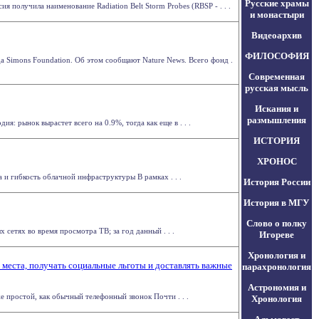
Русские храмы
получила наименование Radiation Belt Storm Probes (RBSP - . . .
и монастыри
Видеоархив
ФИЛОСОФИЯ
а Simons Foundation. Об этом сообщают Nature News. Всего фонд .
Современная
русская мысль
Искания и
размышления
: рынок вырастет всего на 0.9%, тогда как еще в . . .
ИСТОРИЯ
ХРОНОС
 гибкость облачной инфраструктуры В рамках . . .
История России
История в МГУ
Слово о полку
сетях во время просмотра ТВ; за год данный . . .
Игореве
Хронология и
 места, получать социальные льготы и доставлять важные
парахронология
Астрономия и
 простой, как обычный телефонный звонок Почти . . .
Хронология