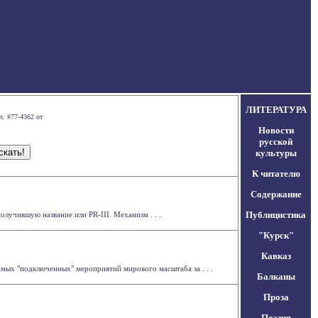
ЛИТЕРАТУРА
л. #77-4362 от
Новости
русской
культуры
К читателю
Содержание
Публицистика
учившую название или PR-III. Механизм . . .
"Курск"
Кавказ
амых "подключенных" мероприятий мирового масштаба за . . .
Балканы
Проза
Поэзия