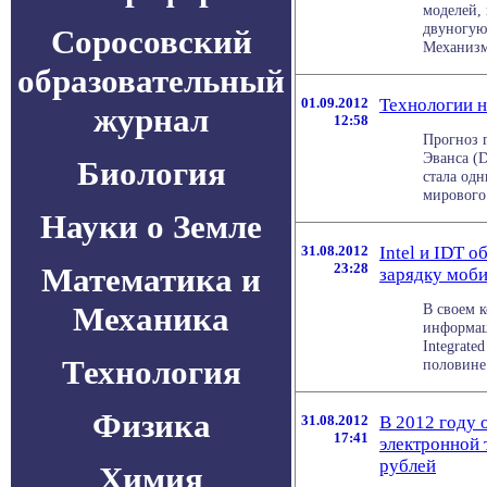
моделей,
двуногую
Соросовский
Механизм 
образовательный
01.09.2012
Технологии н
журнал
12:58
Прогноз 
Эванса (
Биология
стала од
мирового 
Науки о Земле
31.08.2012
Intel и IDT 
23:28
Математика и
зарядку моб
Механика
В своем к
информац
Integrate
Технология
половине 2
Физика
31.08.2012
В 2012 году 
17:41
электронной 
рублей
Химия