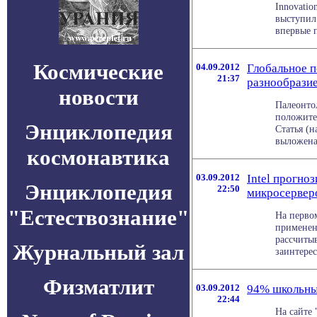
Innovatio
выступил
впервые п
Космические
04.09.2012
Глобальное п
21:37
разнообрази
новости
Палеонто
положите
Энциклопедия
Статья (н
выложена 
космонавтика
03.09.2012
Intel прогно
Энциклопедия
22:50
микросервер
"Естествознание"
На перво
применен
рассчиты
Журнальный зал
заинтерес
Физматлит
03.09.2012
94% школьны
22:44
На сайте