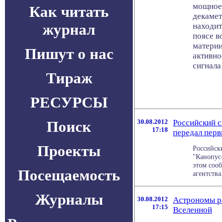
мощное 
Как читать
декамет
журнал
находит
поясе в
материи
Пишут о нас
активно
сигнала
Тираж
РЕСУРСЫ
Поиск
30.08.2012
Российский с
17:18
передал пер
Проекты
Российск
"Канопус
этом сооб
Посещаемость
агентства.
Журналы
30.08.2012
Астрономы ра
17:15
Вселенной