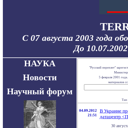
TERR
С 07 августа 2003 года об
До 10.07.200
НАУКА
"Русский переплет" зареги
Министерс
Новости
5 февраля 2001 года
материалов сс
Научный форум
Тип 
04.09.2012
В Украине пр
21:51
датацентр <
30 август