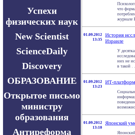
Психолог
Успехи
что форма
потреблен
физических наук
журнале P
New Scientist
01.09.2012
История иссл
13:35
Израиле
ScienceDaily
У десятк
исследова
них не ис
Discovery
в такой . .
ОБРАЗОВАНИЕ
01.09.2012
ИТ-платформ
13:23
Социальн
Открытое письмо
информац
поведение
министру
возможнос
образования
01.09.2012
Японский ум
13:10
Антиреформа
Японский