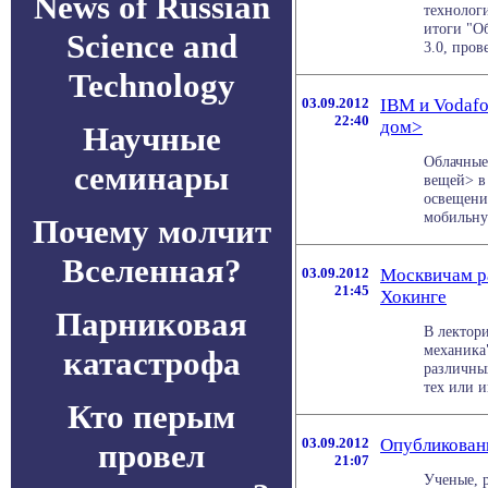
News of Russian
технолог
итоги "О
Science and
3.0, прове
Technology
03.09.2012
IBM и Vodaf
22:40
дом>
Научные
Облачные
семинары
вещей> в
освещени
мобильную
Почему молчит
Вселенная?
03.09.2012
Москвичам ра
21:45
Хокинге
Парниковая
В лектор
механика
катастрофа
различны
тех или ин
Кто перым
03.09.2012
Опубликован
провел
21:07
Ученые, 