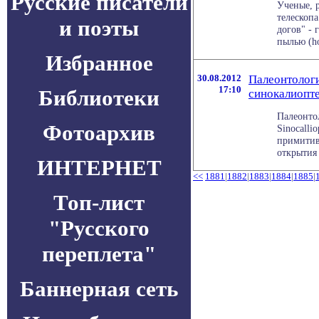
Русские писатели
Ученые, 
телескоп
и поэты
догов" - 
пылью (hot
Избранное
30.08.2012
Палеонтологи
17:10
Библиотеки
синокалиопт
Палеонто
Фотоархив
Sinocalli
примитив
открытия 
ИНТЕРНЕТ
<<
1881
|
1882
|
1883
|
1884
|
1885
|
Топ-лист
"Русского
переплета"
Баннерная сеть