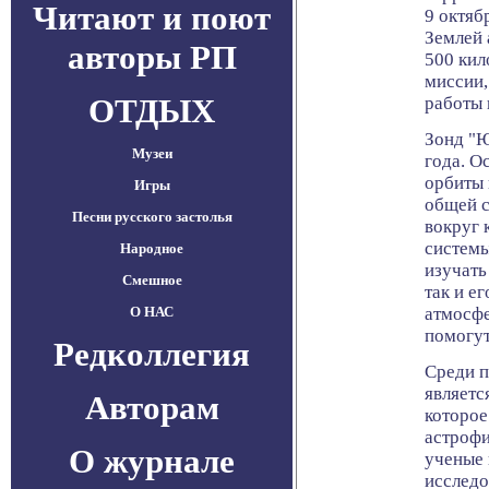
Читают и поют
9 октяб
Землей 
авторы РП
500 кил
миссии,
ОТДЫХ
работы 
Зонд "Ю
Музеи
года. О
орбиты 
Игры
общей с
Песни русского застолья
вокруг 
системы
Народное
изучать
Смешное
так и ег
О НАС
атмосф
помогут
Редколлегия
Среди 
являетс
Авторам
которое
астрофи
О журнале
ученые 
исследо