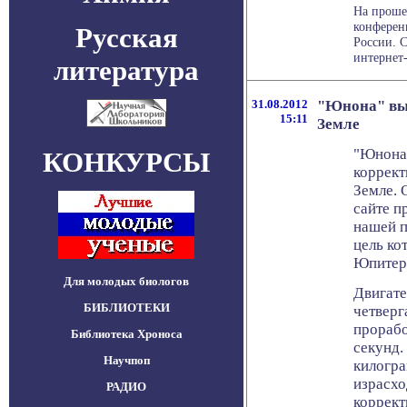
На прошед
конферен
Русская
России. 
интернет-
литература
31.08.2012
"Юнона" вы
15:11
Земле
"Юнона"
КОНКУРСЫ
коррект
Земле. 
сайте п
нашей п
цель ко
Юпитер
Для молодых биологов
Двигате
БИБЛИОТЕКИ
четверга
прорабо
Библиотека Хроноса
секунд.
Научпоп
килогра
израсхо
РАДИО
коррект