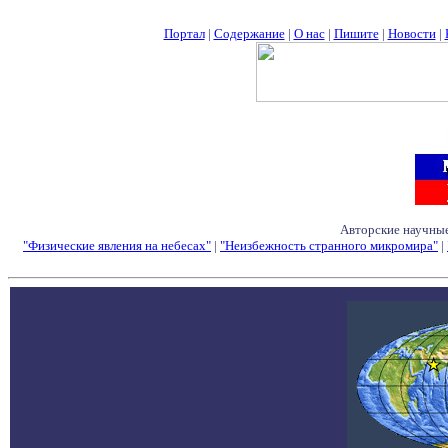
Портал
|
Содержание
|
О нас
|
Пишите
|
Новости
|
Авторские научные
"Физические явления на небесах"
|
"Неизбежность странного микромира"
|
Семинары - Конфе