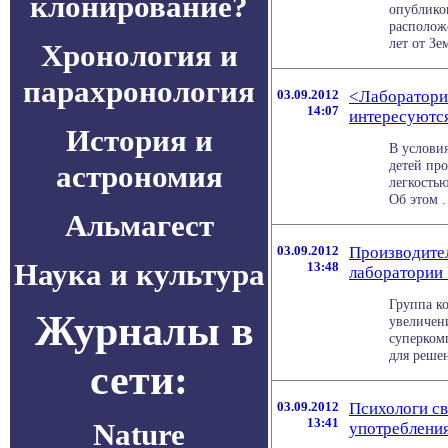
клонирование?
опублико
располож
лет от Зем
Хронология и
парахронология
03.09.2012
<Лаборатория
14:07
интересуются
История и
В услови
детей пр
астрономия
легкостью
Об этом . 
Альмагест
03.09.2012
Производите
Наука и культура
13:48
лаборатории 
Группа к
Журналы в
увеличен
суперком
для решени
сети:
03.09.2012
Психологи св
13:41
Nature
употребления