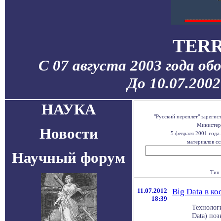
TERR
С 07 августа 2003 года об
До 10.07.200
НАУКА
"Русский переплет" зареги
Министерс
Новости
5 февраля 2001 года
материалов сс
Научный форум
Тип 
11.07.2012
Big Data в ко
18:39
Технолог
Data) поз