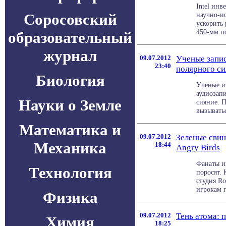
Intel инв
Соросовский
научно-и
ускорить
450-мм по
образовательный
журнал
09.07.2012
Ученые запи
23:40
полярного си
Биология
Ученые и
аудиозап
Науки о Земле
сияние. 
вызыватьс
Математика и
09.07.2012
Зеленые свин
Механика
18:44
Angry Birds
Фанаты иг
Технология
поросят. 
студия Ro
игрокам п
Физика
09.07.2012
Тень атома: 
Химия
18:25