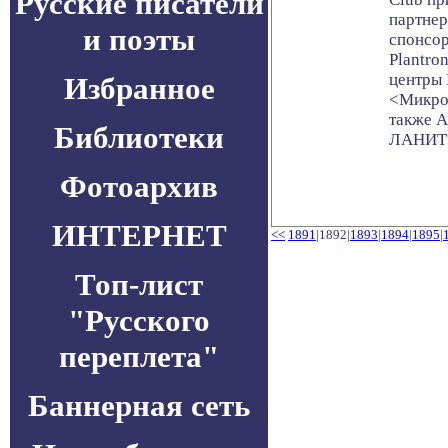
Русские писатели
партнер
и поэты
спонсор
Plantro
центры 
Избранное
<Микрот
также А
Библиотеки
ЛАНИТ
Фотоархив
ИНТЕРНЕТ
<<
1891
|1892|
1893
|
1894
|
1895
|
Топ-лист
"Русского
переплета"
Баннерная сеть