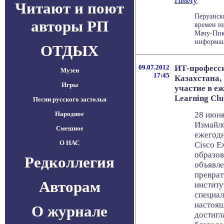
Пикчу
Читают и поют
Перуанск
авторы РП
времен и
Мачу-Пик
информаци
ОТДЫХ
09.07.2012
ИТ-професси
Музеи
17:45
Казахстана,
Игры
участие в е
Learning Clu
Песни русского застолья
Народное
28 июня
Измайло
Смешное
ежегодн
О НАС
Cisco E
образов
Редколлегия
объявле
превра
Авторам
институ
специал
настоящ
О журнале
достигл