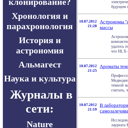
клонирование?
электрич
будущем п
Хронология и
10.07.2012
Астрономы "
парахронология
21:28
массы
Астроном
История и
компактн
удалось 
астрономия
что HLX-1
Альмагест
10.07.2012
Ароматы темн
21:25
Профессо
Наука и культура
Медведев
темной м
Журналы в
считать, ч
сети:
10.07.2012
В лаборатор
21:19
самозалечив
Исследов
Nature
лауреата 