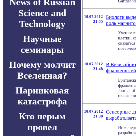
News of Russian
Gartner на
Science and
10.07.2012
Биологи выде
Technology
21:55
роль магнит
Ученые в
Научные
клетки, 
оказатьс
семинары
позволяют
Почему молчит
10.07.2012
В Великобри
21:48
франкенште
Вселенная?
Британск
франкенш
Парниковая
Journal of
изложение
катастрофа
10.07.2012
Сенсорные ди
Кто перым
21:30
вырабатывать
провел
Инженеры
разработ