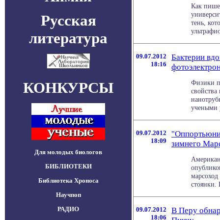
Как пише
университ
Русская
тень, ко
ультрафио
литература
09.07.2012
Бактерии вдо
18:16
фотоэлектро
Физики п
КОНКУРСЫ
свойства
нанотруб
учеными у
09.07.2012
"Оппортьюни
18:09
зимнего Мар
Для молодых биологов
Американ
БИБЛИОТЕКИ
опублико
марсоход
Библиотека Хроноса
стоянки. 
Научпоп
РАДИО
09.07.2012
В Перу обна
18:06