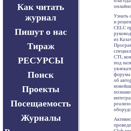
благода
Как читать
онлайно
журнал
Узнать 
и решен
CELC пр
Пишут о нас
руковод
из Каза
Тираж
Програ
специал
CTI, ко
РЕСУРСЫ
под наз
увлекат
Поиск
форума
об авто
новейши
Проекты
познак
интегра
Посещаемость
реализо
оборудо
Журналы
Активно
проведе
Club пр