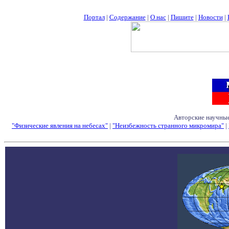
Портал
|
Содержание
|
О нас
|
Пишите
|
Новости
|
Авторские научные
"Физические явления на небесах"
|
"Неизбежность странного микромира"
|
Семинары - Конфе