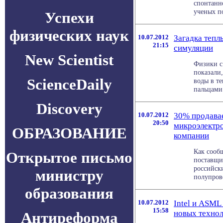
спонтанно
ученых пок
Успехи
физических наук
10.07.2012
Загадка тепл
21:15
симуляции
New Scientist
Физики с
показали,
ScienceDaily
воды в т
пальцами.
Discovery
10.07.2012
30% продава
20:50
микроэлектр
ОБРАЗОВАНИЕ
компании
Как сооб
Открытое письмо
поставщи
российск
министру
полупрово
образования
10.07.2012
Intel и ASML
15:58
новых техно
Антиреформа