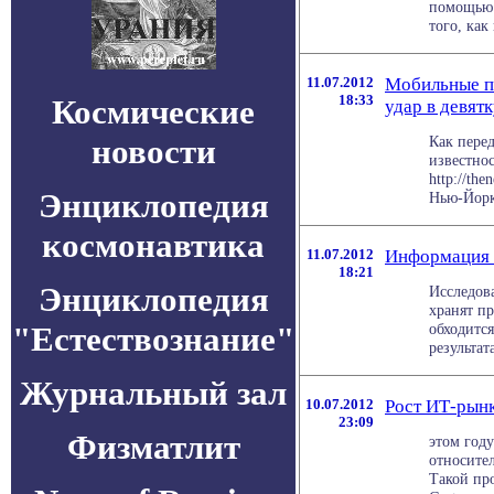
помощью 
того, как 
11.07.2012
Мобильные п
18:33
Космические
удар в девят
новости
Как пере
известнос
http://th
Энциклопедия
Нью-Йорке
космонавтика
11.07.2012
Информация 
18:21
Энциклопедия
Исследов
хранят п
"Естествознание"
обходится
результата
Журнальный зал
10.07.2012
Рост ИТ-рынк
23:09
Физматлит
этом год
относител
Такой пр