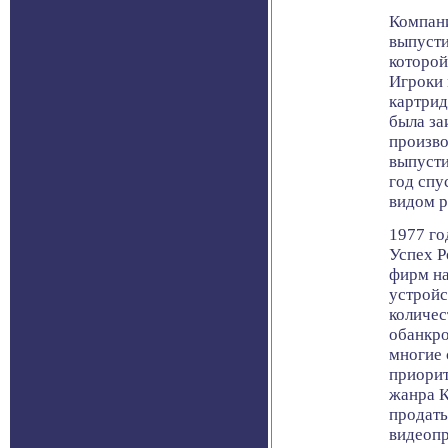
Компани
выпусти
которой
Игроки 
картрид
была за
произво
выпусти
год спу
видом р
1977 го
Успех P
фирм на
устройс
количес
обанкро
многие 
приорит
жанра К
продать
видеопр