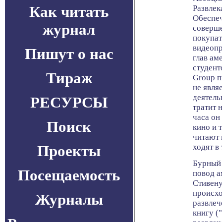
Как читать
Развлек
Обеспеч
журнал
соверш
покупат
видеопр
Пишут о нас
глав ам
студент
Тираж
Group п
не явля
деятель
РЕСУРСЫ
тратит н
часа он
Поиск
кино и 
читают 
Проекты
ходят в
Бурный 
Посещаемость
повод а
Стивену
происхо
Журналы
развлеч
книгу (