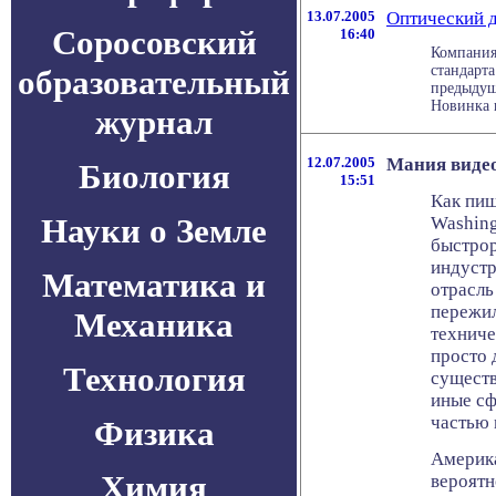
13.07.2005
Оптический д
Соросовский
16:40
Компания
стандарта
образовательный
предыдущ
Новинка в
журнал
12.07.2005
Мания виде
Биология
15:51
Как пиш
Науки о Земле
Washing
быстро
индустр
Математика и
отрасль
пережил
Механика
техниче
просто 
Технология
существ
иные сф
частью 
Физика
Америка
Химия
вероятн