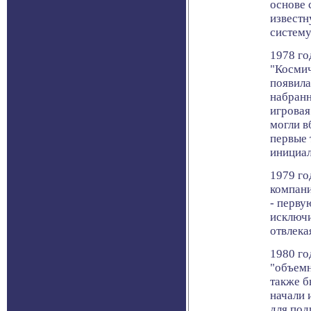
основе 
извест
систем
1978 го
"Космич
появила
набранн
игровая
могли в
первые 
инициа
1979 го
компани
- перву
исключи
отвлека
1980 го
"объемн
также б
начали 
для под