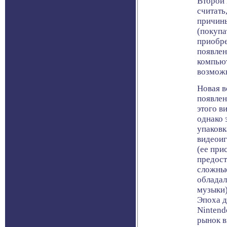
Второй 
считать
причин
(покупа
приобре
появле
компьют
возможн
Новая в
появлен
этого в
однако 
упаковк
видеоиг
(ее при
предост
сложные
обладал
музыки)
Эпоха д
Nintend
рынок в