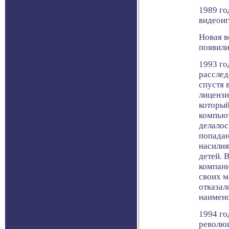
1989 го
видеоиг
Новая в
появили
1993 го
расслед
спустя 
лицензи
который
компьют
делалос
попадан
насилия
детей. 
компани
своих м
отказал
наимено
1994 го
революц