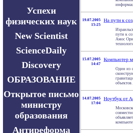
информац
Успехи
физических наук
19.07.2005
На пути к с
15:25
Израильс
New Scientist
пути к с
Амос Ори
технологи
ScienceDaily
15.07.2005
Компьютер м
Discovery
14:47
Один из 
сконстру
ОБРАЗОВАНИЕ
гравитац
объектов.
Открытое письмо
14.07.2005
Ноутбук от A
министру
17:04
Московск
образования
совместн
объявляе
компьютер
Антиреформа