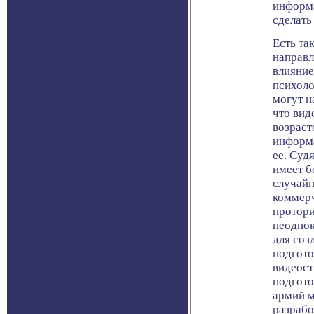
информа
сделать
Есть та
направл
влияние
психоло
могут н
что вид
возраст
информа
ее. Суд
имеет б
случайн
коммерч
протори
неоднок
для соз
подгото
видеост
подгото
армий м
разраб