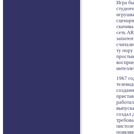
Игра бы
студенч
игрушк
сценари
скачив
сеть AR
запатен
считали
ту пору
простым
восприн
интелле
1967 го
телевид
создани
пристав
работал
выпуска
создал д
требова
пистоле
появляв