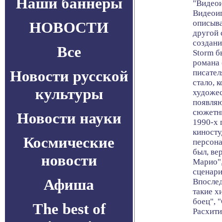
Наши баннеры
"Видеои
Видеоиг
описыва
НОВОСТИ
другой 
создани
Все
Storm б
романа 
Новости русской
писател
стало, 
культуры
художес
появляю
сюжетны
Новости науки
1990-х 
киносту
Космические
персона
был, ве
новости
Марио",
сценари
Афиша
Впослед
такие х
боец", 
The best of
Расхити