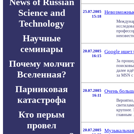
News of Russian
Science and
25.07.2005
Невозможные
15:18
Technology
Междунар
исследов
профессо
Научные
неизвестн
семинары
20.07.2005
Google ищет 
16:15
Почему молчит
За проше
поисковых
далее идё
Вселенная?
за MSN с 
Парниковая
20.07.2005
Очень больш
16:11
катастрофа
Вероятно
светилами
крупнее.
Кто перым
главным . 
провел
20.07.2005
Музыкальная