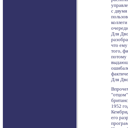
управле
с двумя
пользов
коллеги
очереди
Для Дво
разобра
что ему
того, ф
потому 
выдающе
ошибалс
фактиче
Для Дво
Впрочем
"отцом"
британс
1952 го
Кембрид
его раз
програм