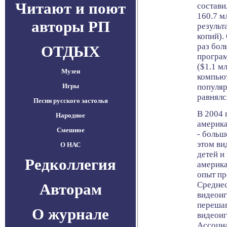
Читают и поют
состави
160.7 м
авторы РП
результ
копий).
раз бол
ОТДЫХ
програ
($1.1 м
Музеи
компьют
Игры
популяр
равнялся
Песни русского застолья
В 2004 
Народное
америка
Смешное
- больш
этом ви
О НАС
детей и
Редколлегия
америка
опыт пр
Средне
Авторам
видеоиг
перешаг
О журнале
видеоиг
Ассоци