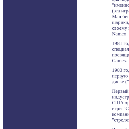
"именно
(эта иг
Man бег
шарики,
своему 
Namco.
1981 го
специал
посвяще
Games.
1983 го
первую 
диске (
Первый 
индустр
США ор
игры "С
компани
"стреля