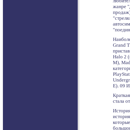
любител
жанре "
продаж)
"стреля
автосим
"поедин
Наиболе
Grand T
пристав
Halo 2 
M), Mad
категор
PlayStat
Undergr
E). 09 
Краткая
стала о
История
история
которые
большог