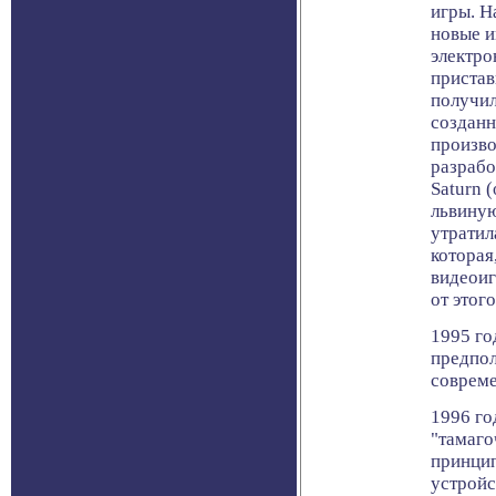
игры. Н
новые и
электро
пристав
получил
созданн
произво
разрабо
Saturn 
львиную
утратил
которая
видеоиг
от этог
1995 го
предпо
совреме
1996 го
"тамаго
принцип
устройс