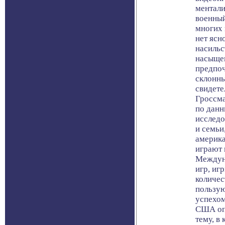
ментали
военный
многих 
нет ясн
насильс
насыщен
предпоч
склонны
свидете
Гроссма
по данн
исследо
и семьи
америка
играют 
Междун
игр, иг
количес
пользу
успехом
США опу
тему, в