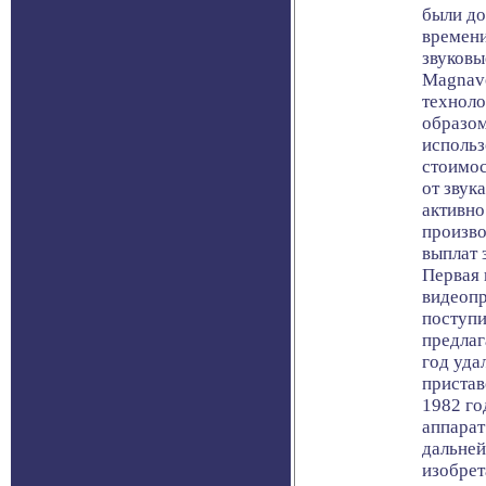
были до
времени
звуковы
Magnavo
техноло
образом
использ
стоимос
от звук
активно
произво
выплат 
Первая 
видеопр
поступи
предлаг
год уда
пристав
1982 го
аппарат
дальне
изобрет