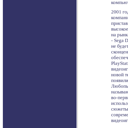
компьют
2001 го
компани
пристав
высокое
на рынк
- Sega 
не буде
сконце
обеспеч
PlaySta
видеоиг
новой т
появили
Любопыт
называю
во-перв
использ
сюжеты,
соврем
видеои