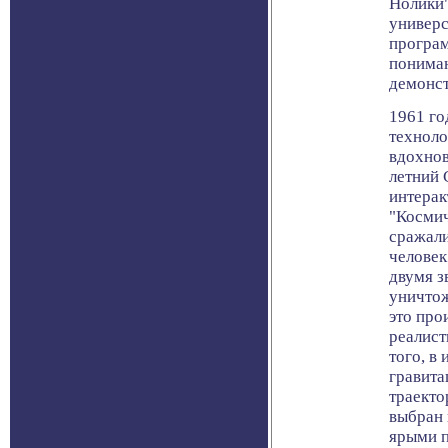
Нолики"
универс
програм
пониман
демонст
1961 го
техноло
вдохнов
летний 
интера
"Космич
сражали
человек
двумя з
уничтож
это про
реалист
того, в
гравита
траекто
выбран 
ярыми п