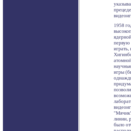
указыва
прецеде
видеоиг
1958 го
высокоп
ядерной
первую 
играть,
Хигинбо
атомной
научные
игры (б
однажды
придума
позволи
возможн
лаборат
видеоиг
"Мячик"
линии, 
было от
располо