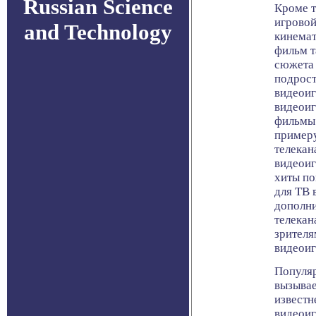
Russian Science
Кроме т
игровой
and Technology
кинемат
фильм т
сюжета 
подрост
видеоиг
видеоиг
фильмы.
пример
телекан
видеоиг
хиты по
для ТВ 
дополни
телекан
зрителя
видеоиг
Популяр
вызывае
известн
видеоиг