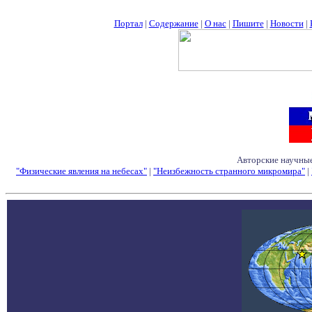
Портал
|
Содержание
|
О нас
|
Пишите
|
Новости
|
Авторские научные
"Физические явления на небесах"
|
"Неизбежность странного микромира"
|
Семинары - Конфе