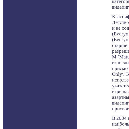
категор
видеоиг
Классиф
Детство
и не со
(Everyo
(Everyo
старше 
разреше
M (Matu
взрослы
присмот
Only\"Т
использ
указате
игре на
азартны
видеоиг
присвое
В 2004 
наибол