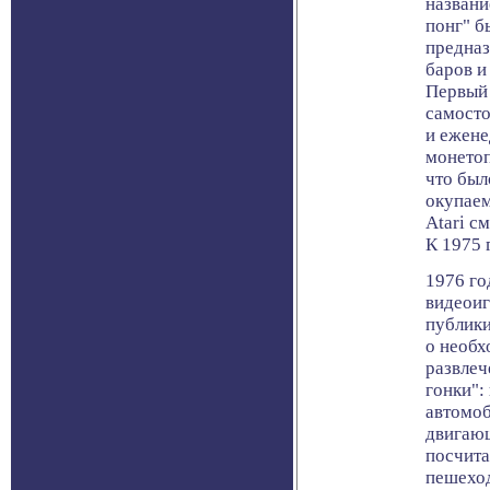
названи
понг" б
предназ
баров и
Первый 
самосто
и ежене
монетоп
что был
окупаем
Atari с
К 1975 
1976 го
видеоиг
публики
о необх
развлеч
гонки":
автомо
двигающ
посчита
пешехо