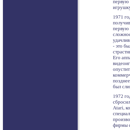
первую
игрушку
1971 го
получи
первую 
сложнос
удачлив
- это б
страстн
Его апп
видеоиг
опустит
коммерч
позднее
был сл
1972 го
сбросил
Atari, 
специал
произво
фирмы с