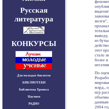
феномен
опублик
Русская
видеоиг
завоевы
литература
мозги",
проанал
тотальн
выводу,
из бутыл
КОНКУРСЫ
действо
этот пр
стало л
более и
негатив
По оце
Для молодых биологов
Разрабо
мировые
БИБЛИОТЕКИ
млрд., 
Библиотека Хроноса
игр рас
Научпоп
объемы 
данным
РАДИО
2004 г