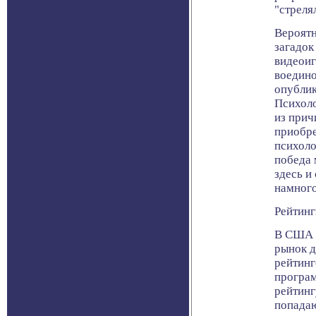
"стреля
Вероятн
загадок
видеоиг
воедино
опублик
Психоло
из прич
приобре
психоло
победа 
здесь и
намного
Рейтинг
В США 
рынок д
рейтинг
програм
рейтинг
попадаю