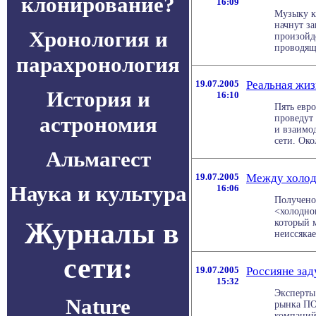
клонирование?
16:09
Музыку к
начнут з
Хронология и
произойде
проводящ
парахронология
19.07.2005
Реальная жи
История и
16:10
Пять евр
астрономия
проведут
и взаимо
сети. Окол
Альмагест
19.07.2005
Между холод
Наука и культура
16:06
Получено
<холодног
Журналы в
который 
неиссякае
сети:
19.07.2005
Россияне зад
15:32
Эксперты
Nature
рынка ПО
компаний