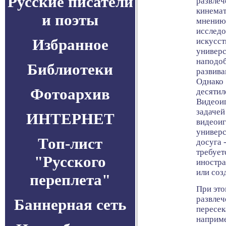
Русские писатели
развлеч
кинемат
и поэты
мнению,
исследо
Избранное
искусст
универс
наподоб
Библиотеки
развива
Однако 
Фотоархив
десятил
Видеоиг
задачей 
ИНТЕРНЕТ
видеоиг
универ
Топ-лист
досуга 
требует
"Русского
иностр
или соз
переплета"
При это
развлеч
Баннерная сеть
пересек
наприме