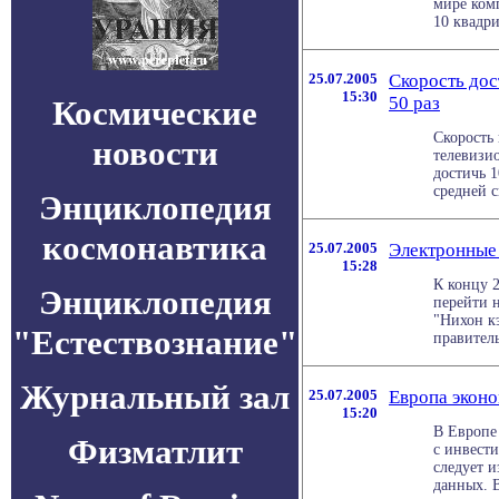
мире ком
10 квадри
25.07.2005
Скорость дос
15:30
50 раз
Космические
Скорость
новости
телевизи
достичь 1
средней ск
Энциклопедия
космонавтика
25.07.2005
Электронные
15:28
К концу 
Энциклопедия
перейти н
"Нихон к
"Естествознание"
правительс
Журнальный зал
25.07.2005
Европа эконо
15:20
В Европе
Физматлит
с инвест
следует и
данных. В 