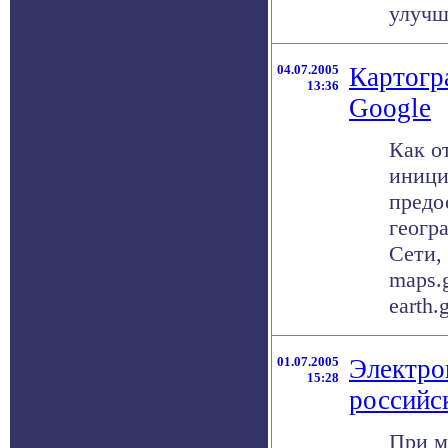
улучше
04.07.2005
Картогр
13:36
Google
Как о
иници
предо
геогр
Сети,
maps.
earth.
01.07.2005
Электро
15:28
российс
При м