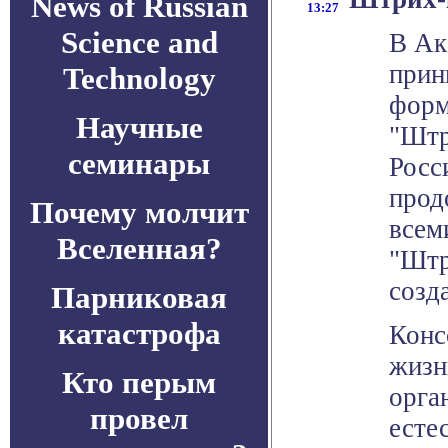
News of Russian
13:27
Science and
В Ак
прин
Technology
форм
Научные
"Штр
семинары
Росс
прод
Почему молчит
всем
Вселенная?
"Штр
созд
Парниковая
катастрофа
Конс
жизн
Кто перым
орга
провел
есте