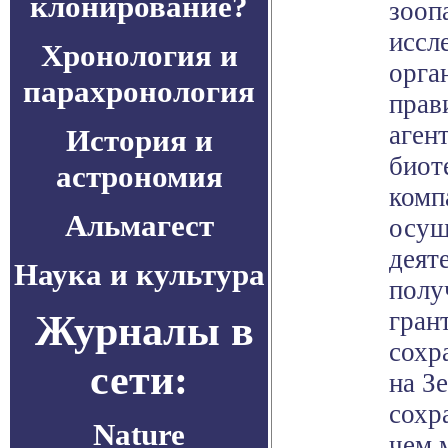
клонирование?
зооп
иссл
Хронология и
орга
парахронология
прав
аген
История и
биот
астрономия
комп
Альмагест
осущ
деят
Наука и культура
полу
гран
Журналы в
сохр
сети:
на З
сохр
Nature
чем 