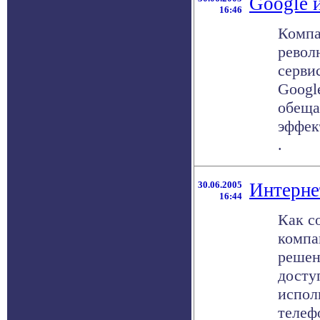
Google 
16:46
Компа
револ
серви
Google
обеща
эффек
.
30.06.2005
Интерне
16:44
Как с
компа
решен
досту
испол
телефо