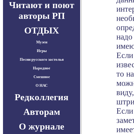
Читают и поют
инте
авторы РП
необ
опре
ОТДЫХ
надо
Музеи
имею
Игры
Если
Песни русского застолья
изве
Народное
то н
Смешное
можн
О НАС
виду
Редколлегия
штри
Авторам
Если
заме
О журнале
имее