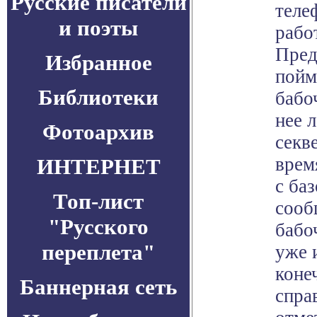
Русские писатели
теле
и поэты
рабо
Пред
Избранное
пойм
Библиотеки
бабо
нее л
Фотоархив
секв
врем
ИНТЕРНЕТ
с ба
Топ-лист
сооб
"Русского
бабо
переплета"
уже 
коне
Баннерная сеть
спра