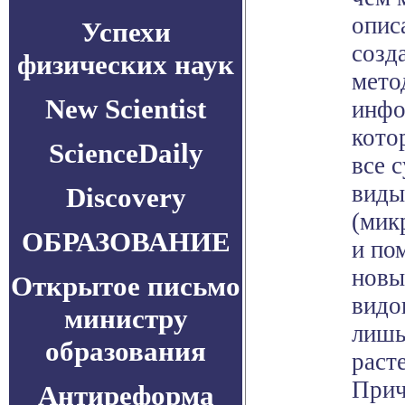
опис
Успехи
созд
физических наук
мето
New Scientist
инфо
кото
ScienceDaily
все 
виды
Discovery
(мик
ОБРАЗОВАНИЕ
и по
новы
Открытое письмо
видо
министру
лишь
образования
раст
Прич
Антиреформа