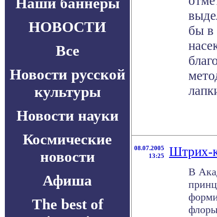
отме
Наши баннеры
выде
НОВОСТИ
бы в
насе
Все
благ
Новости русской
мето
культуры
лапк
Новости науки
Космические
08.07.2005
Штрих-к
новости
13:25
В Ака
Афиша
принц
форми
The best of
флоры