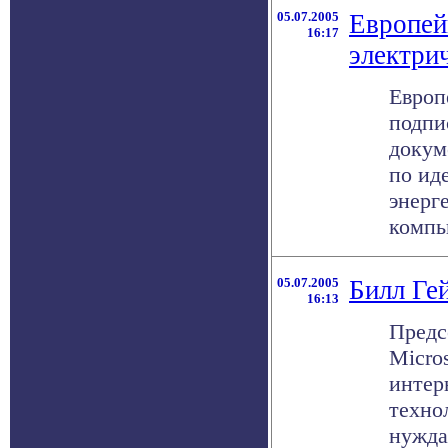
05.07.2005
Европей
16:17
электри
Европ
подпи
докум
по ид
энерг
компью
05.07.2005
Билл Ге
16:13
Предс
Micros
интер
техно
нужда