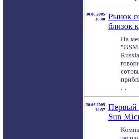
30.06.2005
Рынок с
16:40
близок 
На ме
"GSM 
Russi
говор
сотов
прибл
. .
28.06.2005
Первый 
14:57
Sun Mic
Компа
экспа