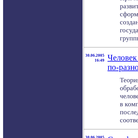
разви
сформ
созда
госуд
группы
30.06.2005
Человек
16:49
по-разн
Теори
обраб
челов
в ком
после
соотве
30.06.2005