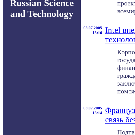
Russian Science
проек
всемир
and Technology
08.07.2005
Intel вн
13:16
техноло
Корпо
госуд
финан
гражд
заклю
поможе
08.07.2005
Француз
13:14
связь бе
Подтв