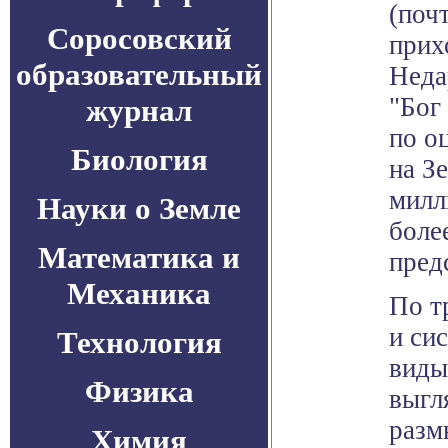
(поч
Соросовский
прих
образовательный
Неда
"Бог
журнал
по о
Биология
на З
милл
Науки о Земле
боле
Математика и
пред
Механика
По т
и си
Технология
виды
Физика
выгля
разм
Химия