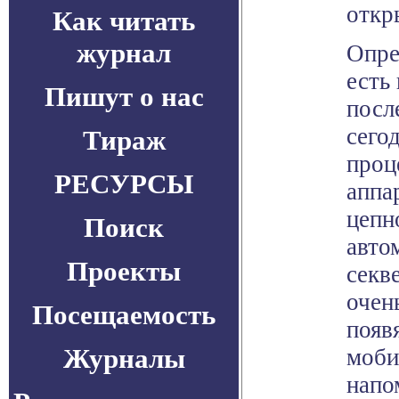
откр
Как читать
журнал
Опре
есть
Пишут о нас
посл
сего
Тираж
проц
РЕСУРСЫ
аппа
цепн
Поиск
авто
Проекты
секв
очен
Посещаемость
появ
Журналы
моби
напо