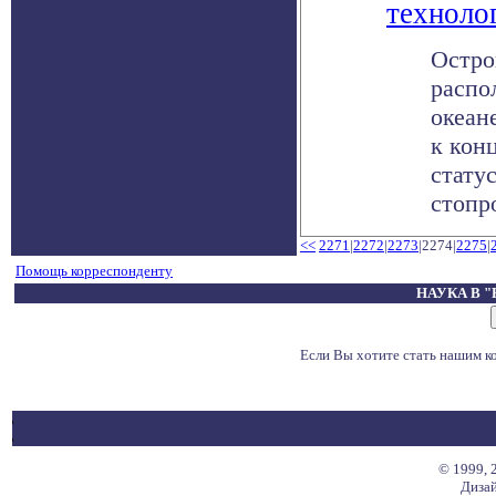
техноло
Остро
распо
океан
к кон
статус
стопро
<<
2271
|
2272
|
2273
|2274|
2275
|
Помощь корреспонденту
НАУКА В 
Если Вы хотите стать нашим 
© 1999, 
Дизай