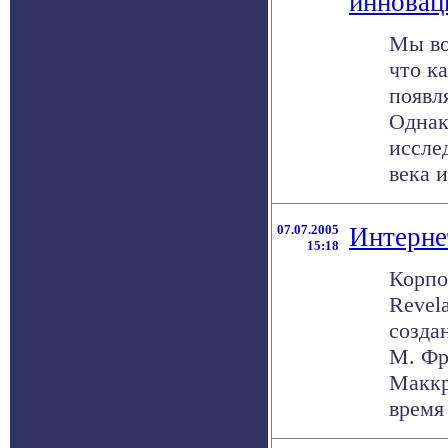
инноваци
Мы во
что к
появл
Однак
иссле
века и
07.07.2005
Интерне
15:18
Корпо
Revela
созда
М. Фр
Маккр
время 