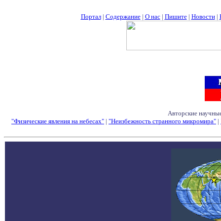
Портал
|
Содержание
|
О нас
|
Пишите
|
Новости
|
Авторские научные
"Физические явления на небесах"
|
"Неизбежность странного микромира"
|
Семинары - Конфе