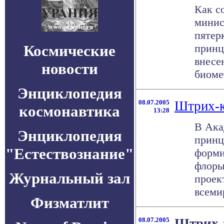
Как с
минис
пятер
Космические
принц
внесе
новости
биоме
Энциклопедия
08.07.2005
Штрих-к
космонавтика
13:28
В Ака
Энциклопедия
принц
"Естествознание"
форми
флоры
Журнальный зал
проек
всемир
Физматлит
08.07.2005
Штрих-к