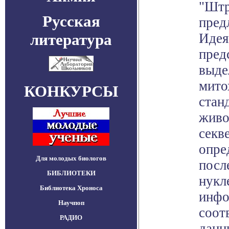
"Штр
Русская
пред
литература
Идея
пред
выде
мито
КОНКУРСЫ
стан
живо
секве
опре
Для молодых биологов
посл
БИБЛИОТЕКИ
нукл
Библиотека Хроноса
инфо
Научпоп
соот
РАДИО
данн