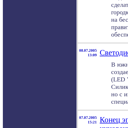
сдела
город
на бе
прави
обеспе
08.07.2005
Светоди
13:09
В южн
созда
(LED 
Силик
но с и
специа
07.07.2005
Конец э
15:21