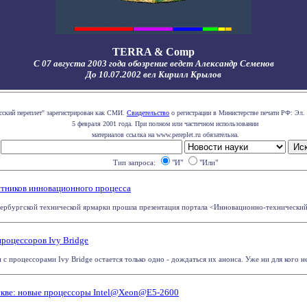
TERRA & Comp
С 07 августа 2003 года обозрение ведет Александр Семенов
До 10.07.2002 вел Кирилл Крылов
сский переплет" зарегистрирован как СМИ.
Свидетельство
о регистрации в Министерстве печати РФ: Эл. 
5 февраля 2001 года. При полном или частичном использовании
материалов ссылка на www.pereplet.ru обязательна.
Тип запроса:
"И"
"Или"
стников инновационного процесса
тербургской технической ярмарки прошла презентация портала <Инновационно-технический к
 процессоров Ivy Bridge
с процессорами Ivy Bridge остается только одно - дождаться их анонса. Уже ни для кого не 
скве: новые процессоры Intel@Xeon@E5-2600