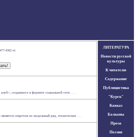
ЛИТЕРАТУРА
#77-4362 от
Новости русской
культуры
К читателю
Содержание
Публицистика
луб>, созданного в формате социальной сети . . .
"Курск"
Кавказ
Балканы
является секретом их модельный ряд, технические . . .
Проза
Поэзия