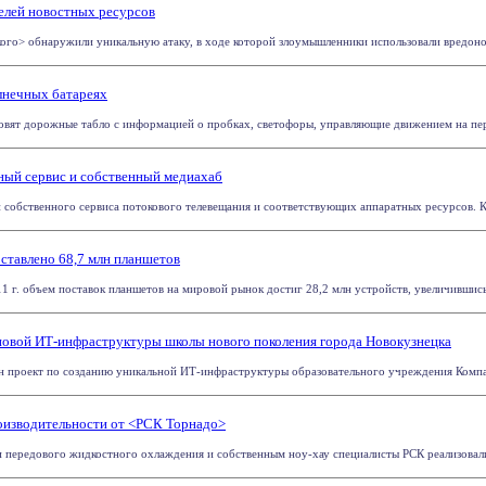
телей новостных ресурсов
ого> обнаружили уникальную атаку, в ходе которой злоумышленники использовали вредоно
лнечных батареях
вят дорожные табло с информацией о пробках, светофоры, управляющие движением на перек
нный сервис и собственный медиахаб
 собственного сервиса потокового телевещания и соответствующих аппаратных ресурсов. Как со
оставлено 68,7 млн планшетов
11 г. объем поставок планшетов на мировой рынок достиг 28,2 млн устройств, увеличившись
овой ИТ-инфраструктуры школы нового поколения города Новокузнецка
н проект по созданию уникальной ИТ-инфраструктуры образовательного учреждения Компан
оизводительности от <РСК Торнадо>
 передового жидкостного охлаждения и собственным ноу-хау специалисты РСК реализовали 