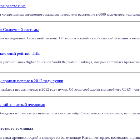
ое расстояние
а четыре месяца автономного плавания преодолели расстояние в 6000 километров, тем самым
ия Солнечной системы
по исследованию Солнечной системы. Об этом со ссылкой на собственный источник в космиче
тационный рейтинг THE
в рейтинг Times Higher Education World Reputation Rankings, который составляет британск
 прошли первые в 2012 году пучки
ллайдера прошли первые в 2012 году пучки. Об этом сообщается в микроблоге CERN - орга
орячий защитный пчелошар
Канадзава и Томагава установили, что в основе нейробиологических механизмов, которые по
вестного гоминида
танки древних людей в пещере на юго-западе Китая, которые, возможно, прина