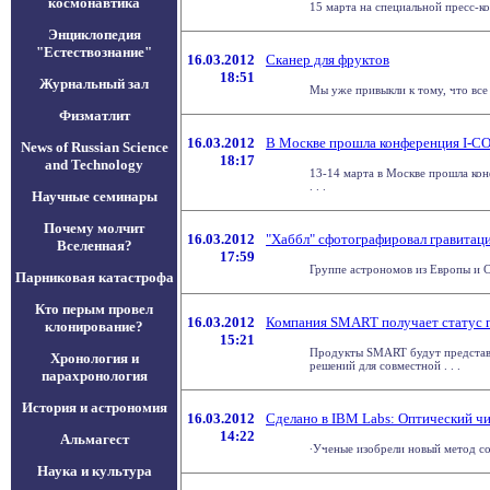
космонавтика
15 марта на специальной пресс-ко
Энциклопедия
"Естествознание"
16.03.2012
Сканер для фруктов
18:51
Журнальный зал
Мы уже привыкли к тому, что все
Физматлит
16.03.2012
В Москве прошла конференция I-C
News of Russian Science
18:17
and Technology
13-14 марта в Москве прошла ко
. . .
Научные семинары
Почему молчит
16.03.2012
"Хаббл" сфотографировал гравитац
Вселенная?
17:59
Группе астрономов из Европы и С
Парниковая катастрофа
Кто перым провел
16.03.2012
Компания SMART получает статус гл
клонирование?
15:21
Продукты SMART будут представл
Хронология и
решений для совместной . . .
парахронология
История и астрономия
16.03.2012
Сделано в IBM Labs: Оптический чи
14:22
Альмагест
∙Ученые изобрели новый метод со
Наука и культура