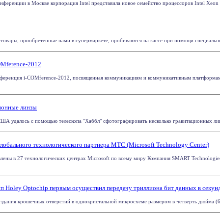
нференции в Москве корпорация Intel представила новое семейство процессоров Intel Xeon 
 товары, приобретенные нами в супермаркете, пробиваются на кассе при помощи специальног
OMference-2012
нференция i-COMference-2012, посвященная коммуникациям и коммуникативным платформам 
ионные линзы
ША удалось с помощью телескопа "Хаббл" сфотографировать несколько гравитационных линз 
обального технологического партнера MTC (Microsoft Technology Center)
ены в 27 технологических центрах Microsoft по всему миру Компания SMART Technologi
п Holey Optochip первым осуществил передачу триллиона бит данных в секунд
здания крошечных отверстий в однокристальной микросхеме размером в четверть дюйма (6,3