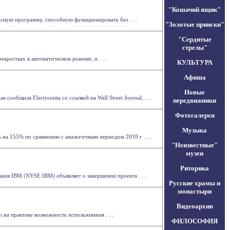
"Кошачий ящик"
сную программу, способную функционировать без . . .
"Золотые прииски"
"Сердитые
стрелы"
рестках в автоматическом режиме, и . . .
КУЛЬТУРА
Афиша
Новые
общила Electronista со ссылкой на Wall Street Journal, . . .
передвижники
Фотогалерея
Музыка
 на 155% по сравнению с аналогичным периодом 2010 г . . .
"Неизвестные"
музеи
Риторика
ия IBM (NYSE:IBM) объявляет о завершении проекта . . .
Русские храмы и
монастыри
Видеоархив
на практике возможность использования . . .
ФИЛОСОФИЯ