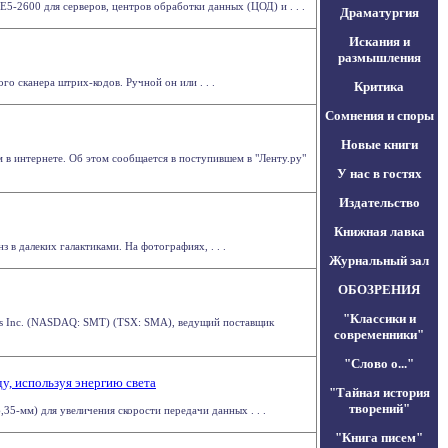
E5-2600 для серверов, центров обработки данных (ЦОД) и . . .
Драматургия
Искания и
размышления
о сканера штрих-кодов. Ручной он или . . .
Критика
Сомнения и споры
Новые книги
в интернете. Об этом сообщается в поступившем в "Ленту.ру"
У нас в гостях
Издательство
Книжная лавка
в далеких галактиками. На фотографиях, . . .
Журнальный зал
ОБОЗРЕНИЯ
"Классики и
es Inc. (NASDAQ: SMT) (TSX: SMA), ведущий поставщик
современники"
"Слово о..."
у, используя энергию света
"Тайная история
творений"
5-мм) для увеличения скорости передачи данных . . .
"Книга писем"