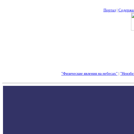
Портал
|
Содержа
"Физические явления на небесах"
|
"Неизбе