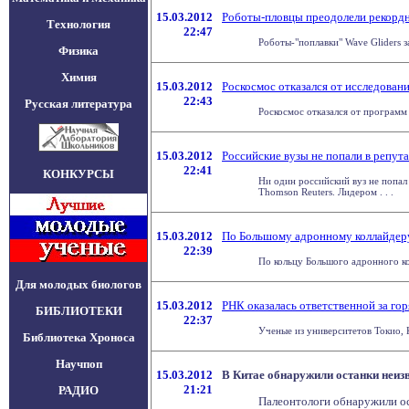
15.03.2012
Роботы-пловцы преодолели рекордн
Технология
22:47
Роботы-"поплавки" Wave Gliders з
Физика
Химия
15.03.2012
Роскосмос отказался от исследован
22:43
Русская литература
Роскосмос отказался от программ 
15.03.2012
Российские вузы не попали в репу
22:41
КОНКУРСЫ
Ни один российский вуз не попал 
Thomson Reuters. Лидером . . .
15.03.2012
По Большому адронному коллайдеру
22:39
По кольцу Большого адронного ко
Для молодых биологов
15.03.2012
РНК оказалась ответственной за г
БИБЛИОТЕКИ
22:37
Ученые из университетов Токио, 
Библиотека Хроноса
Научпоп
15.03.2012
В Китае обнаружили останки неиз
21:21
РАДИО
Палеонтологи обнаружили ос