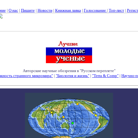
ние
|
О нас
|
Пишите
|
Новости
|
Книжная лавка
|
Голосование
|
Топ-лист
|
Регис
Авторские научные обозрения в "Русском переплете"
жность странного микромира"
|
"Биология и жизнь"
|
"Terra & Comp"
|
Научно-п
Семинары - Конференции - Симпозиумы - Конкурсы