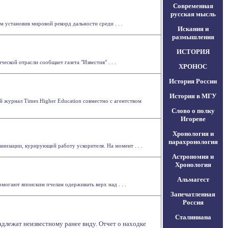
Современная
русская мысль
 установив мировой рекорд дальности среди . . .
Искания и
размышления
ИСТОРИЯ
ской отрасли сообщает газета "Известия" . . .
ХРОНОС
История России
История в МГУ
ий журнал Times Higher Education совместно с агентством
Слово о полку
Игореве
Хронология и
парахронология
низации, курирующей работу ускорителя. На момент . . .
Астрономия и
Хронология
Альмагест
могают японским пчелам одерживать верх над . . .
Запечатленная
Россия
Сталиниана
длежат неизвестному ранее виду. Отчет о находке