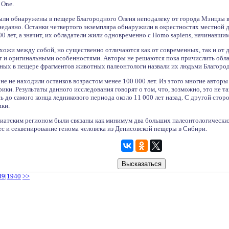
 One.
ыли обнаружены в пещере Благородного Оленя неподалеку от города Мэнцзы в
недавно. Останки четвертого экземпляра обнаружили в окрестностях местной д
500 лет, а значит, их обладатели жили одновременно с Homo sapiens, начинавши
хожи между собой, но существенно отличаются как от современных, так и от 
ют и оригинальными особенностями. Авторы не решаются пока причислить обла
нных в пещере фрагментов животных палеонтологи назвали их людьми Благород
оне не находили останков возрастом менее 100 000 лет. Из этого многие автор
ики. Результаты данного исследования говорят о том, что, возможно, это не т
ь до самого конца ледникового периода около 11 000 лет назад. С другой стор
ики.
зиатским регионом были связаны как минимум два больших палеонтологических
ес и секвенирование генома человека из Денисовской пещеры в Сибири.
39
|
1940
>>