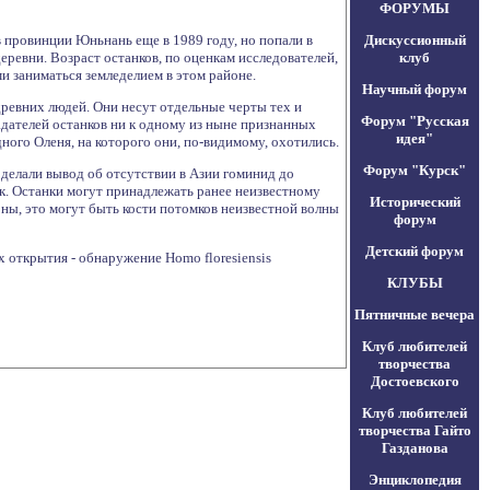
ФОРУМЫ
 провинции Юньнань еще в 1989 году, но попали в
Дискуссионный
еревни. Возраст останков, по оценкам исследователей,
клуб
ми заниматься земледелием в этом районе.
Научный форум
древних людей. Они несут отдельные черты тех и
Форум "Русская
дателей останков ни к одному из ныне признанных
идея"
ного Оленя, на которого они, по-видимому, охотились.
Форум "Курск"
ы делали вывод об отсутствии в Азии гоминид до
ак. Останки могут принадлежать ранее неизвестному
Исторический
оны, это могут быть кости потомков неизвестной волны
форум
Детский форум
 открытия - обнаружение Homo floresiensis
КЛУБЫ
Пятничные вечера
Клуб любителей
творчества
Достоевского
Клуб любителей
творчества Гайто
Газданова
Энциклопедия