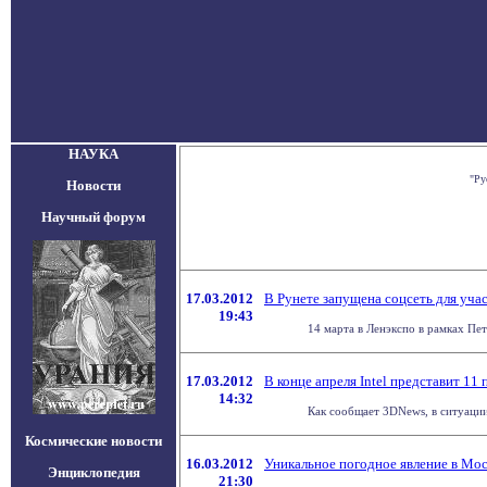
НАУКА
"Ру
Новости
Научный форум
17.03.2012
В Рунете запущена соцсеть для уча
19:43
14 марта в Ленэкспо в рамках Пе
17.03.2012
В конце апреля Intel представит 11
14:32
Как сообщает 3DNews, в ситуации 
Космические новости
16.03.2012
Уникальное погодное явление в Мо
Энциклопедия
21:30