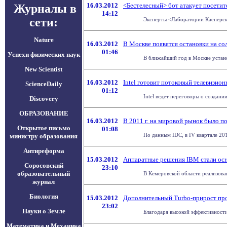
16.03.2012
<Бестелесный> бот атакует посети
Журналы в
14:12
сети:
Эксперты <Лаборатории Касперск
Nature
16.03.2012
В Москве появятся остановки на со
01:46
Успехи физических наук
В ближайший год в Москве устано
New Scientist
16.03.2012
Intel готовит потоковый телевизио
ScienceDaily
01:12
Intel ведет переговоры о создании
Discovery
ОБРАЗОВАНИЕ
16.03.2012
В 2011 г. на мировой рынок было п
Открытое письмо
01:08
По данным IDC, в IV квартале 20
министру образования
Антиреформа
15.03.2012
Аппаратные решения IBM стали осн
Соросовский
23:10
образовательный
В Кемеровской области реализова
журнал
Биология
15.03.2012
Дополнительный Turbo-прирост пр
23:02
Науки о Земле
Благодаря высокой эффективности
Математика и Механика