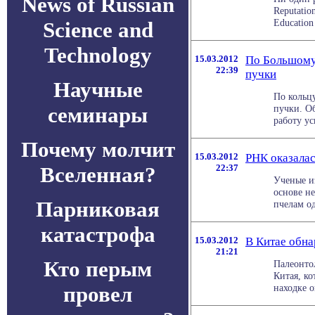
News of Russian
Reputatio
Education
Science and
Technology
15.03.2012
По Большому
22:39
пучки
Научные
По кольц
семинары
пучки. О
работу ус
Почему молчит
15.03.2012
РНК оказалас
Вселенная?
22:37
Ученые из
основе н
Парниковая
пчелам од
катастрофа
15.03.2012
В Китае обна
21:21
Кто перым
Палеонто
Китая, ко
провел
находке о