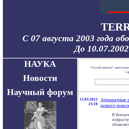
TERR
С 07 августа 2003 года об
До 10.07.200
НАУКА
"Русский переплет" зарегистр
5 ф
Новости
Научный форум
15.03.2012
Аппаратные 
23:10
нового покол
В Кемеро
инфрастр
объявляет