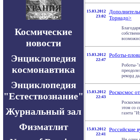
15.03.2012
Дополнитель
23:02
Торнадо>
Благодар
Космические
собствен
возможнос
новости
15.03.2012
Роботы-плов
Энциклопедия
22:47
Роботы-"
космонавтика
преодоле
рекорд да
Энциклопедия
15.03.2012
Роскосмос от
"Естествознание"
22:43
Роскосмо
этом со 
Журнальный зал
газета "Из
Физматлит
15.03.2012
Российские в
22:41
Ни один р