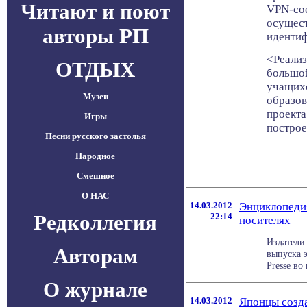
Читают и поют
VPN-сое
осущест
авторы РП
идентиф
<Реализ
ОТДЫХ
большой
учащихс
Музеи
образов
проекта
Игры
построе
Песни русского застолья
Народное
Смешное
О НАС
14.03.2012
Энциклопедия
Редколлегия
22:14
носителях
Издатели 
Авторам
выпуска 
Presse во
О журнале
14.03.2012
Японцы созда