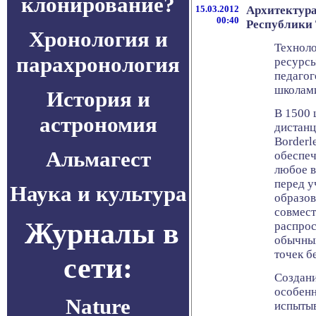
клонирование?
15.03.2012
Архитектура 
00:40
Республики 
Хронология и
Техноло
парахронология
ресурсы
педагог
школам
История и
В 1500 
астрономия
дистанц
Borderl
Альмагест
обеспеч
любое в
перед у
Наука и культура
образов
совмест
Журналы в
распрос
обычных
точек б
сети:
Создани
особенн
Nature
испытыв