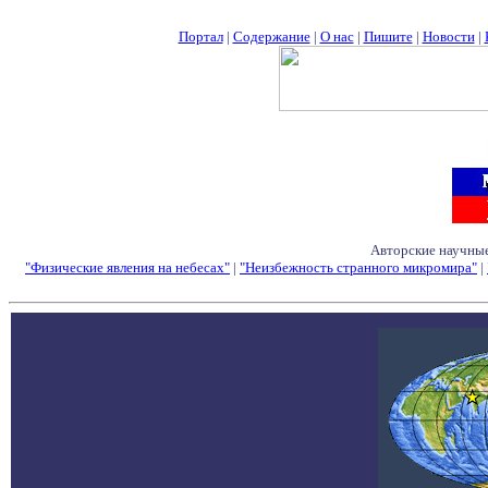
Портал
|
Содержание
|
О нас
|
Пишите
|
Новости
|
Авторские научные
"Физические явления на небесах"
|
"Неизбежность странного микромира"
|
Семинары - Конфе