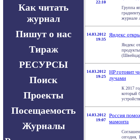
22:10
Как читать
Группа яп
градиенту
журнал
журнале A
Пишут о нас
14.03.2012
Яндекс откры
19:35
Яндекс о
Тираж
продукты
(Швейцари
РЕСУРСЫ
14.03.2012
HP готовит ч
19:25
Поиск
лучами
К 2017 г
Проекты
который 
устройств
Посещаемость
14.03.2012
Россия помо
19:07
мамонта
Журналы
Соглашен
сегодня, 