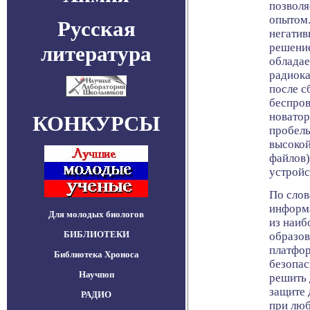
позволя
опытом.
Русская
негатив
решение
литература
обладае
радиока
после с
беспров
новатор
КОНКУРСЫ
пробелы
высокой
файлов)
устройс
По слов
информа
Для молодых биологов
из наиб
БИБЛИОТЕКИ
образов
платфор
Библиотека Хроноса
безопас
Научпоп
решить 
защите 
РАДИО
при люб