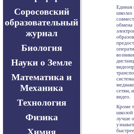
Единая 
Соросовский
школах 
совмест
образовательный
обмена 
журнал
электро
образов
предост
Биология
операти
возникн
Науки о Земле
дистанц
видеопр
транспо
Математика и
система
медиако
Механика
сетям, 
видео.
Технология
Кроме т
школой 
Физика
лучше о
узнават
Химия
быстрее