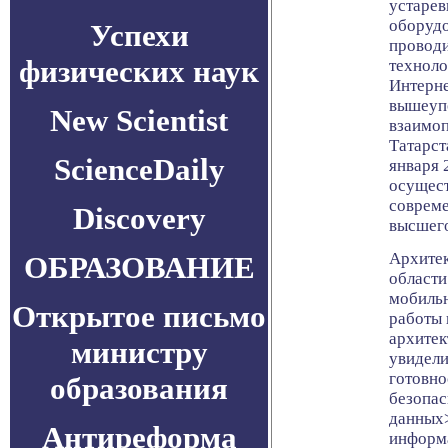
устарев
оборудо
Успехи
провод
физических наук
техноло
Интерне
вышеупо
New Scientist
взаимоп
Татарст
ScienceDaily
января 
осущест
соврем
Discovery
высшего
Архитек
ОБРАЗОВАНИЕ
области
мобильн
Открытое письмо
работы 
архитек
министру
увидели
готовно
образования
безопас
данных>
Антиреформа
информа