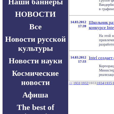
Наши баннеры
Группе ф
Вандерби
в графене.
НОВОСТИ
14.03.2012
Школьник раз
Все
17:39
конкурсе Inte
На этой 
Новости русской
привлече
разработо
культуры
14.03.2012
Intel создае
Новости науки
17:33
Корпораци
Министер
Космические
реализаци
новости
<<
1931
|
1932
|1933|
1934
|
1935
|
Афиша
The best of